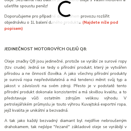
ušetříte spoustu peněz!
Doporučujeme pro případné dolití během provozu rozšířit
objednávku o 1L balení daného produktu.
(Najdete níže pod
popisem)
JEDINEČNOST MOTOROVÝCH OLEJŮ Q8:
Oleje značky Q8 jsou jedinečné, protože se vyrábí ze surové ropy
(tzv. crude). Jedná se tedy o přírodní produkt, který je vytvářen
přírodou a ne činností člověka. A jako všechny přírodní produkty
je surová ropa nepředvídatelná a má tendenci měnit svůj typ a
jakost v závislosti na svém zdroji. Přesto je v podstatě tento
přírodní produkt dokonale konzistentní a má skvělou kvalitu, a to
představuje vůči ostatním zdrojům velikou výhodu. V
petrolejářském průmyslu je touto výhrou Kuvajtská exportní ropa,
jejíž kvalita je unikátní a bezvadná.
A tak jako každý bezvadný diamant byl nejdříve nebroušeným
drahokamem, tak nejlépe "řezané" základové oleje se vyrábějí v