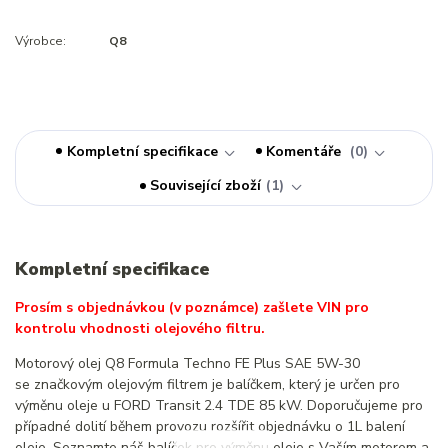
Výrobce:
Q8
Kompletní specifikace
Komentáře
0
Související zboží
1
Kompletní specifikace
Prosím s objednávkou (v poznámce) zašlete VIN pro
kontrolu vhodnosti olejového filtru.
Motorový olej Q8 Formula Techno FE Plus SAE 5W-30
se značkovým olejovým filtrem je balíčkem, který je určen pro
výměnu oleje u FORD Transit 2.4 TDE 85 kW. Doporučujeme pro
případné dolití během provozu rozšířit objednávku o 1L balení
oleje. Seznamte náš balíček pro výměnu oleje s Vaším motorem a