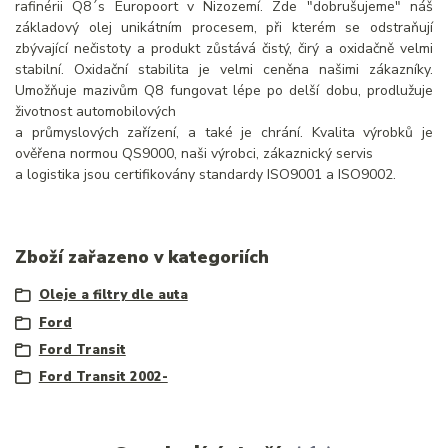
rafinérii Q8´s Europoort v Nizozemí. Zde "dobrušujeme" náš
základový olej unikátním procesem, při kterém se odstraňují
zbývající nečistoty a produkt zůstává čistý, čirý a oxidačně velmi
stabilní. Oxidační stabilita je velmi ceněna našimi zákazníky.
Umožňuje mazivům Q8 fungovat lépe po delší dobu, prodlužuje
životnost automobilových
a průmyslových zařízení, a také je chrání. Kvalita výrobků je
ověřena normou QS9000, naši výrobci, zákaznický servis
a logistika jsou certifikovány standardy ISO9001 a ISO9002.
Zboží zařazeno v kategoriích
Oleje a filtry dle auta
Ford
Ford Transit
Ford Transit 2002-