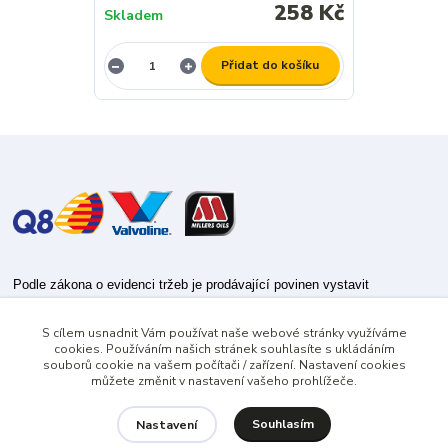
258 Kč
Skladem
Přidat do košíku
Podle zákona o evidenci tržeb je prodávající povinen vystavit
kupujícímu účtenku.
S cílem usnadnit Vám používat naše webové stránky využíváme
Zároveň je povinen zaevidovat přijatou tržbu u správce daně online; v
cookies. Používáním našich stránek souhlasíte s ukládáním
případě technického výpadku pak nejpozději do 48 hodin.
souborů cookie na vašem počítači / zařízení. Nastavení cookies
můžete změnit v nastavení vašeho prohlížeče.
Souhlasím
Nastavení