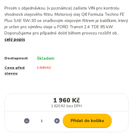
Prosím s objednávkou (v poznámce) zašlete VIN pro kontrolu
vhodnosti olejového filtru. Motorový olej Q8 Formula Techno FE
Plus SAE 5W-30 se značkovým olejovým filtrem je balíčkem, který
je určen pro výměnu oleje u FORD Transit 2.4 TDE 85 kW.
Doporučujeme pro případné dolití během provozu rozšířit ob...
celý popis
Skladem
Dostupnost
Cena před
1 849 Kč
slevou
1 960 Kč
1 620 Kč
bez DPH
Přidat do košíku