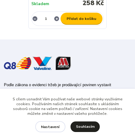
258 Kč
Skladem
Přidat do košíku
Podle zákona o evidenci tržeb je prodávající povinen vystavit
kupujícímu účtenku.
S cílem usnadnit Vám používat naše webové stránky využíváme
Zároveň je povinen zaevidovat přijatou tržbu u správce daně online; v
cookies. Používáním našich stránek souhlasíte s ukládáním
případě technického výpadku pak nejpozději do 48 hodin.
souborů cookie na vašem počítači / zařízení. Nastavení cookies
můžete změnit v nastavení vašeho prohlížeče.
Souhlasím
Nastavení