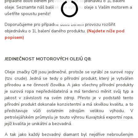
případné dolití během provozu rozšířit objednávku o 1L balení
oleje. Seznamte náš balíček pro výměnu oleje s Vaším motorem a
ušetříte spoustu peněz!
Doporučujeme pro případné dolití během provozu rozšířit
objednávku o 1L balení daného produktu.
(Najdete níže pod
popisem)
JEDINEČNOST MOTOROVÝCH OLEJŮ Q8:
Oleje značky Q8 jsou jedinečné, protože se vyrábí ze surové ropy
(tzv. crude). Jedná se tedy o přírodní produkt, který je vytvářen
přírodou a ne činností člověka. A jako všechny přírodní produkty
je surová ropa nepředvídatelná a má tendenci měnit svůj typ a
jakost v závislosti na svém zdroji. Přesto je v podstatě tento
přírodní produkt dokonale konzistentní a má skvělou kvalitu, a to
představuje vůči ostatním zdrojům velikou výhodu. V
petrolejářském průmyslu je touto výhrou Kuvajtská exportní ropa,
jejíž kvalita je unikátní a bezvadná.
A tak jako každý bezvadný diamant byl nejdříve nebroušeným