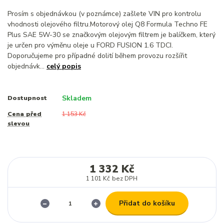
Prosím s objednávkou (v poznámce) zašlete VIN pro kontrolu
vhodnosti olejového filtru.Motorový olej Q8 Formula Techno FE
Plus SAE 5W-30 se značkovým olejovým filtrem je balíčkem, který
je určen pro výměnu oleje u FORD FUSION 1.6 TDCI.
Doporučujeme pro případné dolití během provozu rozšířit
objednávk...
celý popis
Skladem
Dostupnost
Cena před
1 153 Kč
slevou
1 332 Kč
1 101 Kč
bez DPH
Přidat do košíku