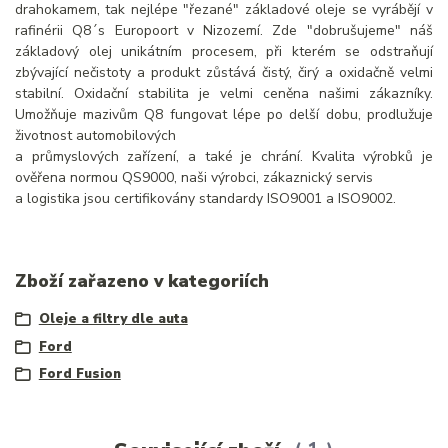
drahokamem, tak nejlépe "řezané" základové oleje se vyrábějí v
rafinérii Q8´s Europoort v Nizozemí. Zde "dobrušujeme" náš
základový olej unikátním procesem, při kterém se odstraňují
zbývající nečistoty a produkt zůstává čistý, čirý a oxidačně velmi
stabilní. Oxidační stabilita je velmi ceněna našimi zákazníky.
Umožňuje mazivům Q8 fungovat lépe po delší dobu, prodlužuje
životnost automobilových
a průmyslových zařízení, a také je chrání. Kvalita výrobků je
ověřena normou QS9000, naši výrobci, zákaznický servis
a logistika jsou certifikovány standardy ISO9001 a ISO9002.
Zboží zařazeno v kategoriích
Oleje a filtry dle auta
Ford
Ford Fusion