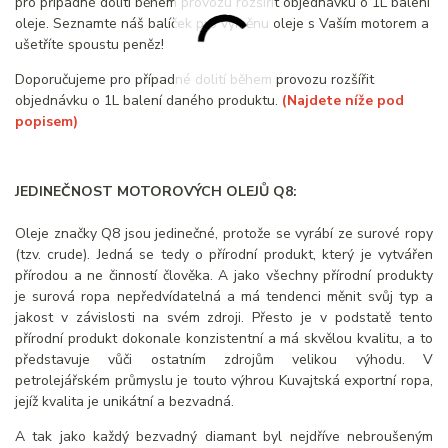
pro případné dolití během provozu rozšířit objednávku o 1L balení
oleje. Seznamte náš balíček pro výměnu oleje s Vaším motorem a
ušetříte spoustu peněz!
Doporučujeme pro případné dolití během provozu rozšířit
objednávku o 1L balení daného produktu.
(Najdete níže pod
popisem)
JEDINEČNOST MOTOROVÝCH OLEJŮ Q8:
Oleje značky Q8 jsou jedinečné, protože se vyrábí ze surové ropy
(tzv. crude). Jedná se tedy o přírodní produkt, který je vytvářen
přírodou a ne činností člověka. A jako všechny přírodní produkty
je surová ropa nepředvídatelná a má tendenci měnit svůj typ a
jakost v závislosti na svém zdroji. Přesto je v podstatě tento
přírodní produkt dokonale konzistentní a má skvělou kvalitu, a to
představuje vůči ostatním zdrojům velikou výhodu. V
petrolejářském průmyslu je touto výhrou Kuvajtská exportní ropa,
jejíž kvalita je unikátní a bezvadná.
A tak jako každý bezvadný diamant byl nejdříve nebroušeným