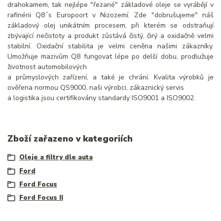
drahokamem, tak nejlépe "řezané" základové oleje se vyrábějí v
rafinérii Q8´s Europoort v Nizozemí. Zde "dobrušujeme" náš
základový olej unikátním procesem, při kterém se odstraňují
zbývající nečistoty a produkt zůstává čistý, čirý a oxidačně velmi
stabilní. Oxidační stabilita je velmi ceněna našimi zákazníky.
Umožňuje mazivům Q8 fungovat lépe po delší dobu, prodlužuje
životnost automobilových
a průmyslových zařízení, a také je chrání. Kvalita výrobků je
ověřena normou QS9000, naši výrobci, zákaznický servis
a logistika jsou certifikovány standardy ISO9001 a ISO9002.
Zboží zařazeno v kategoriích
Oleje a filtry dle auta
Ford
Ford Focus
Ford Focus II