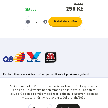
244 Kč
258 Kč
Skladem
Přidat do košíku
Podle zákona o evidenci tržeb je prodávající povinen vystavit
kupujícímu účtenku.
S cílem usnadnit Vám používat naše webové stránky využíváme
Zároveň je povinen zaevidovat přijatou tržbu u správce daně online; v
cookies. Používáním našich stránek souhlasíte s ukládáním
případě technického výpadku pak nejpozději do 48 hodin.
souborů cookie na vašem počítači / zařízení. Nastavení cookies
můžete změnit v nastavení vašeho prohlížeče.