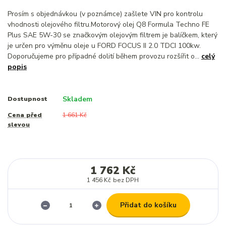
Prosím s objednávkou (v poznámce) zašlete VIN pro kontrolu
vhodnosti olejového filtru.Motorový olej Q8 Formula Techno FE
Plus SAE 5W-30 se značkovým olejovým filtrem je balíčkem, který
je určen pro výměnu oleje u FORD FOCUS II 2.0 TDCI 100kw.
Doporučujeme pro případné dolití během provozu rozšířit o...
celý
popis
Skladem
Dostupnost
Cena před
1 661 Kč
slevou
1 762 Kč
1 456 Kč
bez DPH
Přidat do košíku