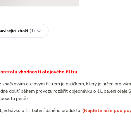
uvisející zboží
1
ntrolu vhodnosti olejového filtru.
ačkovým olejovým filtrem je balíčkem, který je určen pro vým
é dolití během provozu rozšířit objednávku o 1L balení oleje
spoustu peněz!
objednávku o 1L balení daného produktu.
(Najdete níže pod po