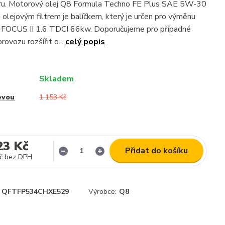
ltru. Motorový olej Q8 Formula Techno FE Plus SAE 5W-30
olejovým filtrem je balíčkem, který je určen pro výměnu
 FOCUS II 1.6 TDCI 66kw. Doporučujeme pro případné
rovozu rozšířit o...
celý popis
Skladem
evou
1 153 Kč
23 Kč
Přidat do košíku
č
bez DPH
QFTFP534CHXE529
Výrobce:
Q8