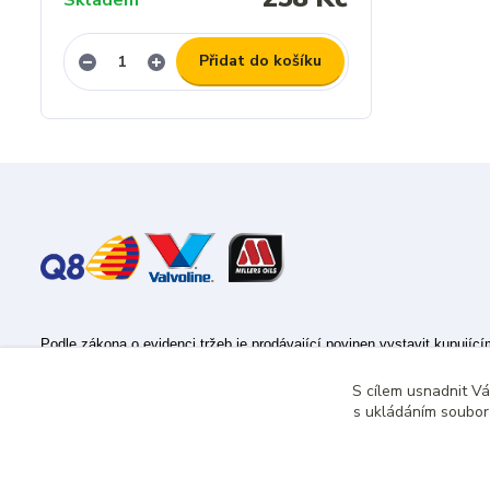
Skladem
Přidat do košíku
Podle zákona o evidenci tržeb je prodávající povinen vystavit kupujíc
Zároveň je povinen zaevidovat přijatou tržbu u správce daně online; v
S cílem usnadnit V
s ukládáním souborů