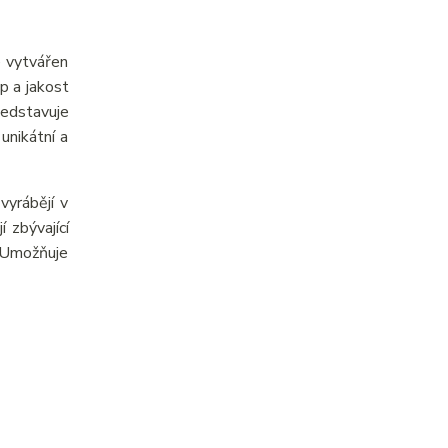
e vytvářen
p a jakost
ředstavuje
unikátní a
yrábějí v
 zbývající
. Umožňuje