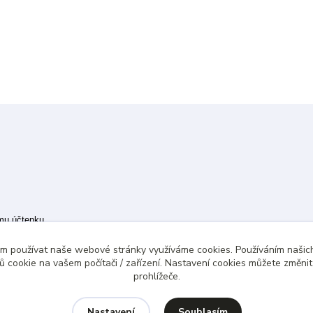
ímu účtenku.
 případě technického výpadku pak nejpozději do 48 hodin.
ám používat naše webové stránky využíváme cookies. Používáním našich
 cookie na vašem počítači / zařízení. Nastavení cookies můžete změni
prohlížeče.
Souhlasím
Nastavení