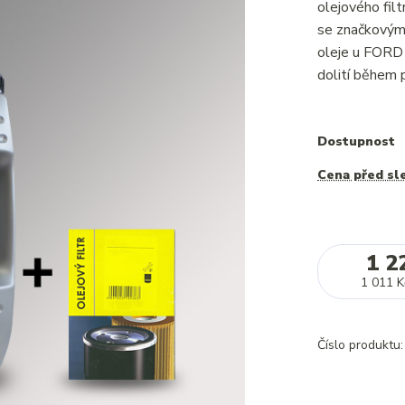
olejového fi
se značkovým 
oleje u FORD
dolití během p
Dostupnost
Cena před sl
1 2
1 011 K
Číslo produktu: