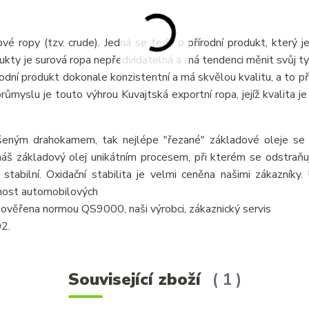
vé ropy (tzv. crude). Jedná se tedy o přírodní produkt, který j
odukty je surová ropa nepředvídatelná a má tendenci měnit svůj ty
írodní produkt dokonale konzistentní a má skvělou kvalitu, a to p
myslu je touto výhrou Kuvajtská exportní ropa, jejíž kvalita je 
šeným drahokamem, tak nejlépe "řezané" základové oleje se v
áš základový olej unikátním procesem, při kterém se odstraňují
 stabilní. Oxidační stabilita je velmi ceněna našimi zákazníky
tnost automobilových
je ověřena normou QS9000, naši výrobci, zákaznický servis
02.
Související zboží
1