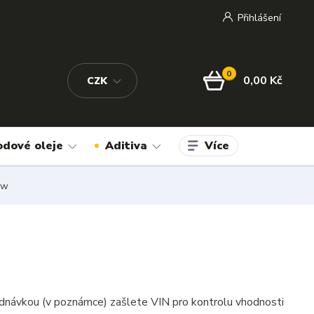
Přihlášení
0
0,00 Kč
CZK
Více
odové oleje
Aditiva
kw
dnávkou (v poznámce) zašlete VIN pro kontrolu vhodnosti