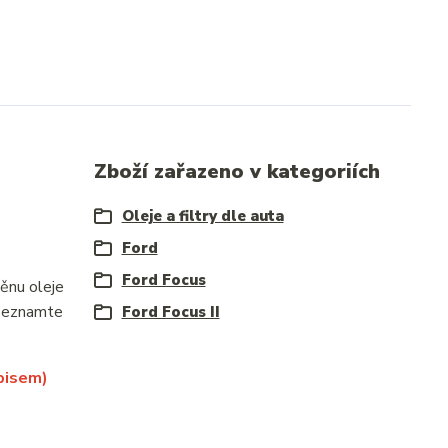
Zboží zařazeno v kategoriích
Oleje a filtry dle auta
Ford
Ford Focus
ěnu oleje
.Seznamte
Ford Focus II
pisem)