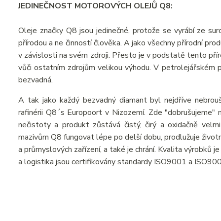
JEDINEČNOST MOTOROVÝCH OLEJŮ Q8:
Oleje značky Q8 jsou jedinečné, protože se vyrábí ze suro
přírodou a ne činností člověka. A jako všechny přírodní pr
v závislosti na svém zdroji. Přesto je v podstatě tento př
vůči ostatním zdrojům velikou výhodu. V petrolejářském prů
bezvadná.
A tak jako každý bezvadný diamant byl nejdříve nebrou
rafinérii Q8´s Europoort v Nizozemí. Zde "dobrušujeme" n
nečistoty a produkt zůstává čistý, čirý a oxidačně velmi
mazivům Q8 fungovat lépe po delší dobu, prodlužuje živo
a průmyslových zařízení, a také je chrání. Kvalita výrobků 
a logistika jsou certifikovány standardy ISO9001 a ISO90