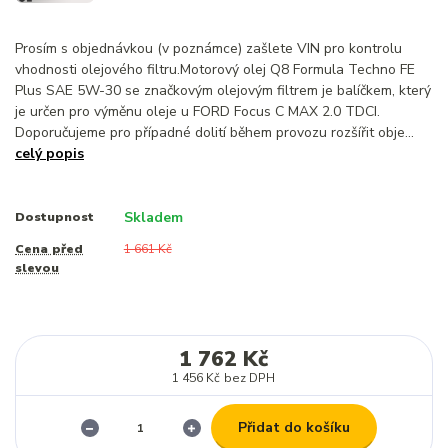
Prosím s objednávkou (v poznámce) zašlete VIN pro kontrolu
vhodnosti olejového filtru.Motorový olej Q8 Formula Techno FE
Plus SAE 5W-30 se značkovým olejovým filtrem je balíčkem, který
je určen pro výměnu oleje u FORD Focus C MAX 2.0 TDCI.
Doporučujeme pro případné dolití během provozu rozšířit obje...
celý popis
Skladem
Dostupnost
Cena před
1 661 Kč
slevou
1 762 Kč
1 456 Kč
bez DPH
Přidat do košíku