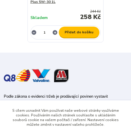
Plus 5W-30 1L
244 Kč
258 Kč
Skladem
Přidat do košíku
Podle zákona o evidenci tržeb je prodávající povinen vystavit
kupujícímu účtenku.
S cílem usnadnit Vám používat naše webové stránky využíváme
Zároveň je povinen zaevidovat přijatou tržbu u správce daně online; v
cookies. Používáním našich stránek souhlasíte s ukládáním
případě technického výpadku pak nejpozději do 48 hodin.
souborů cookie na vašem počítači / zařízení. Nastavení cookies
můžete změnit v nastavení vašeho prohlížeče.