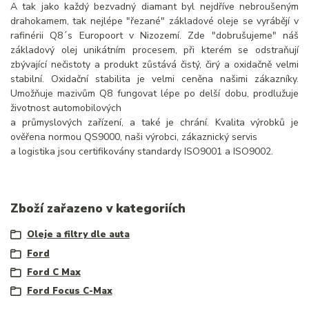
A tak jako každý bezvadný diamant byl nejdříve nebroušeným
drahokamem, tak nejlépe "řezané" základové oleje se vyrábějí v
rafinérii Q8´s Europoort v Nizozemí. Zde "dobrušujeme" náš
základový olej unikátním procesem, při kterém se odstraňují
zbývající nečistoty a produkt zůstává čistý, čirý a oxidačně velmi
stabilní. Oxidační stabilita je velmi ceněna našimi zákazníky.
Umožňuje mazivům Q8 fungovat lépe po delší dobu, prodlužuje
životnost automobilových
a průmyslových zařízení, a také je chrání. Kvalita výrobků je
ověřena normou QS9000, naši výrobci, zákaznický servis
a logistika jsou certifikovány standardy ISO9001 a ISO9002.
Zboží zařazeno v kategoriích
Oleje a filtry dle auta
Ford
Ford C Max
Ford Focus C-Max