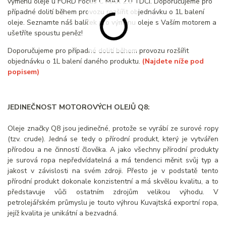
výměnu oleje u FORD Focus C MAX 2.0 TDCI. Doporučujeme pro
případné dolití během provozu rozšířit objednávku o 1L balení
oleje. Seznamte náš balíček pro výměnu oleje s Vaším motorem a
ušetříte spoustu peněz!
Doporučujeme pro případné dolití během provozu rozšířit
objednávku o 1L balení daného produktu.
(Najdete níže pod
popisem)
JEDINEČNOST MOTOROVÝCH OLEJŮ Q8:
Oleje značky Q8 jsou jedinečné, protože se vyrábí ze surové ropy
(tzv. crude). Jedná se tedy o přírodní produkt, který je vytvářen
přírodou a ne činností člověka. A jako všechny přírodní produkty
je surová ropa nepředvídatelná a má tendenci měnit svůj typ a
jakost v závislosti na svém zdroji. Přesto je v podstatě tento
přírodní produkt dokonale konzistentní a má skvělou kvalitu, a to
představuje vůči ostatním zdrojům velikou výhodu. V
petrolejářském průmyslu je touto výhrou Kuvajtská exportní ropa,
jejíž kvalita je unikátní a bezvadná.