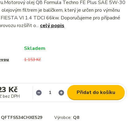
ltru.Motorový olej Q8 Formula Techno FE Plus SAE 5W-30
olejovým filtrem je balíčkem, který je určen pro výměnu
 FIESTA VI 1.4 TDCI 66kw. Doporučujeme pro případné
rovozu rozšířit o...
celý popis
Skladem
evou
1 153 Kč
23 Kč
Přidat do košíku
č
bez DPH
QFTFS534CHXE529
Výrobce:
Q8