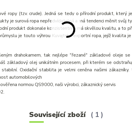
vé ropy (tzv. crude). Jedná se tedy o přírodní produkt, který j
odukty je surová ropa nepředvídatelná a má tendenci měnit svůj ty
írodní produkt dokonale konzistentní a má skvělou kvalitu, a to p
myslu je touto výhrou Kuvajtská exportní ropa, jejíž kvalita je 
šeným drahokamem, tak nejlépe "řezané" základové oleje se v
áš základový olej unikátním procesem, při kterém se odstraňují
 stabilní. Oxidační stabilita je velmi ceněna našimi zákazníky
tnost automobilových
je ověřena normou QS9000, naši výrobci, zákaznický servis
02.
Související zboží
1