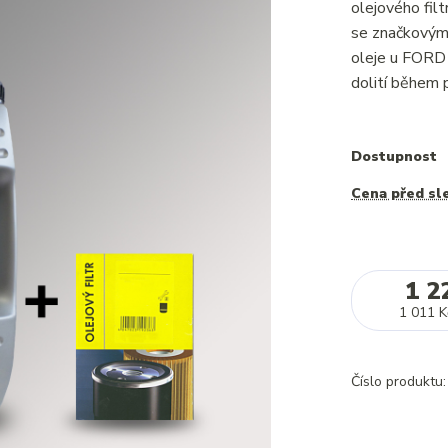
olejového fi
se značkovým 
oleje u FORD
dolití během p
Dostupnost
Cena před sl
1 2
1 011 K
Číslo produktu: