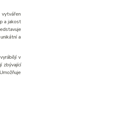
e vytvářen
p a jakost
ředstavuje
unikátní a
yrábějí v
 zbývající
. Umožňuje