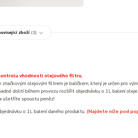
uvisející zboží
1
ntrolu vhodnosti olejového filtru.
ačkovým olejovým filtrem je balíčkem, který je určen pro vým
né dolití během provozu rozšířit objednávku o 1L balení oleje
 ušetříte spoustu peněz!
objednávku o 1L balení daného produktu.
(Najdete níže pod po