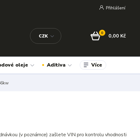
Přihlášení
0
0,00 Kč
CZK
Více
odové oleje
Aditiva
 66kw
dnávkou (v poznámce) zašlete VIN pro kontrolu vhodnosti