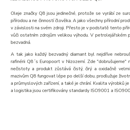
Oleje značky Q8 jsou jedinečné, protože se vyrábí ze suro
přírodou a ne činností člověka. A jako všechny přírodní pr
v závislosti na svém zdroji. Přesto je v podstatě tento př
vůči ostatním zdrojům velikou výhodu. V petrolejářském prů
bezvadná.
A tak jako každý bezvadný diamant byl nejdříve nebrou
rafinérii Q8´s Europoort v Nizozemí. Zde "dobrušujeme" n
nečistoty a produkt zůstává čistý, čirý a oxidačně velmi
mazivům Q8 fungovat lépe po delší dobu, prodlužuje živo
a průmyslových zařízení, a také je chrání. Kvalita výrobků 
a logistika jsou certifikovány standardy ISO9001 a ISO90