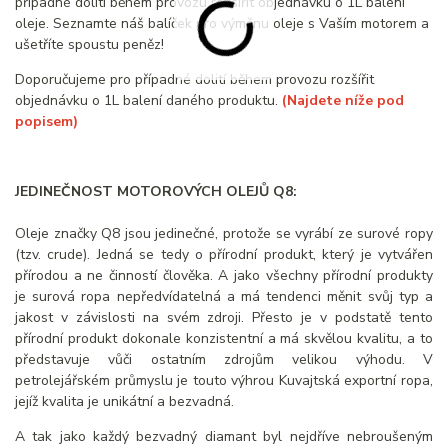
případné dolití během provozu rozšířit objednávku o 1L balení
oleje. Seznamte náš balíček pro výměnu oleje s Vaším motorem a
ušetříte spoustu peněz!
Doporučujeme pro případné dolití během provozu rozšířit
objednávku o 1L balení daného produktu.
(Najdete níže pod
popisem)
JEDINEČNOST MOTOROVÝCH OLEJŮ Q8:
Oleje značky Q8 jsou jedinečné, protože se vyrábí ze surové ropy
(tzv. crude). Jedná se tedy o přírodní produkt, který je vytvářen
přírodou a ne činností člověka. A jako všechny přírodní produkty
je surová ropa nepředvídatelná a má tendenci měnit svůj typ a
jakost v závislosti na svém zdroji. Přesto je v podstatě tento
přírodní produkt dokonale konzistentní a má skvělou kvalitu, a to
představuje vůči ostatním zdrojům velikou výhodu. V
petrolejářském průmyslu je touto výhrou Kuvajtská exportní ropa,
jejíž kvalita je unikátní a bezvadná.
A tak jako každý bezvadný diamant byl nejdříve nebroušeným