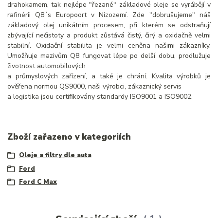
drahokamem, tak nejlépe "řezané" základové oleje se vyrábějí v
rafinérii Q8´s Europoort v Nizozemí. Zde "dobrušujeme" náš
základový olej unikátním procesem, při kterém se odstraňují
zbývající nečistoty a produkt zůstává čistý, čirý a oxidačně velmi
stabilní. Oxidační stabilita je velmi ceněna našimi zákazníky.
Umožňuje mazivům Q8 fungovat lépe po delší dobu, prodlužuje
životnost automobilových
a průmyslových zařízení, a také je chrání. Kvalita výrobků je
ověřena normou QS9000, naši výrobci, zákaznický servis
a logistika jsou certifikovány standardy ISO9001 a ISO9002.
Zboží zařazeno v kategoriích
Oleje a filtry dle auta
Ford
Ford C Max