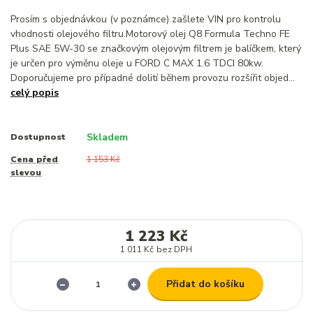
Prosím s objednávkou (v poznámce) zašlete VIN pro kontrolu
vhodnosti olejového filtru.Motorový olej Q8 Formula Techno FE
Plus SAE 5W-30 se značkovým olejovým filtrem je balíčkem, který
je určen pro výměnu oleje u FORD C MAX 1.6 TDCI 80kw.
Doporučujeme pro případné dolití během provozu rozšířit objed...
celý popis
Skladem
Dostupnost
Cena před
1 153 Kč
slevou
1 223 Kč
1 011 Kč
bez DPH
Přidat do košíku