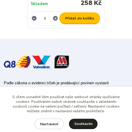
258 Kč
Skladem
Přidat do košíku
Podle zákona o evidenci tržeb je prodávající povinen vystavit
kupujícímu účtenku.
S cílem usnadnit Vám používat naše webové stránky využíváme
Zároveň je povinen zaevidovat přijatou tržbu u správce daně online; v
cookies. Používáním našich stránek souhlasíte s ukládáním
případě technického výpadku pak nejpozději do 48 hodin.
souborů cookie na vašem počítači / zařízení. Nastavení cookies
můžete změnit v nastavení vašeho prohlížeče.
Souhlasím
Nastavení