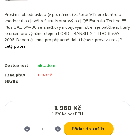
Prosím s objednávkou (v poznámce) zašlete VIN pro kontrolu
vhodnosti olejového filtru. Motorový olej Q8 Formula Techno FE
Plus SAE 5W-30 se značkovým olejovým filtrem je balíčkem, který
je určen pro výměnu oleje u FORD TRANSIT 2.4 TDCI 85kW
2006. Doporučujeme pro případné dolití během provozu rozšíř...
celý popis
Skladem
Dostupnost
Cena před
1 849 Kč
slevou
1 960 Kč
1 620 Kč
bez DPH
Přidat do košíku