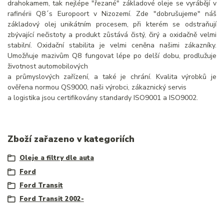
drahokamem, tak nejlépe "řezané" základové oleje se vyrábějí v
rafinérii Q8´s Europoort v Nizozemí. Zde "dobrušujeme" náš
základový olej unikátním procesem, při kterém se odstraňují
zbývající nečistoty a produkt zůstává čistý, čirý a oxidačně velmi
stabilní. Oxidační stabilita je velmi ceněna našimi zákazníky.
Umožňuje mazivům Q8 fungovat lépe po delší dobu, prodlužuje
životnost automobilových
a průmyslových zařízení, a také je chrání. Kvalita výrobků je
ověřena normou QS9000, naši výrobci, zákaznický servis
a logistika jsou certifikovány standardy ISO9001 a ISO9002.
Zboží zařazeno v kategoriích
Oleje a filtry dle auta
Ford
Ford Transit
Ford Transit 2002-