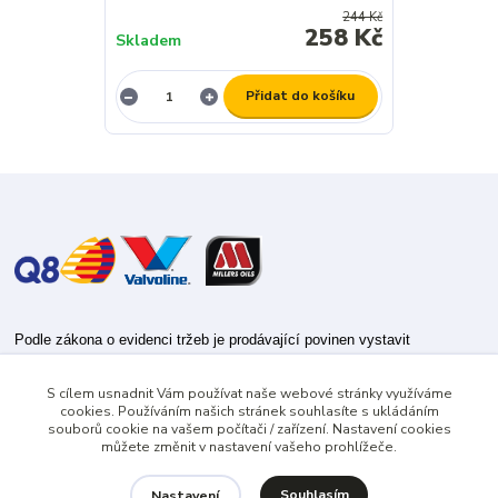
244 Kč
258 Kč
Skladem
Přidat do košíku
Podle zákona o evidenci tržeb je prodávající povinen vystavit
kupujícímu účtenku.
S cílem usnadnit Vám používat naše webové stránky využíváme
Zároveň je povinen zaevidovat přijatou tržbu u správce daně online; v
cookies. Používáním našich stránek souhlasíte s ukládáním
případě technického výpadku pak nejpozději do 48 hodin.
souborů cookie na vašem počítači / zařízení. Nastavení cookies
můžete změnit v nastavení vašeho prohlížeče.
Souhlasím
Nastavení