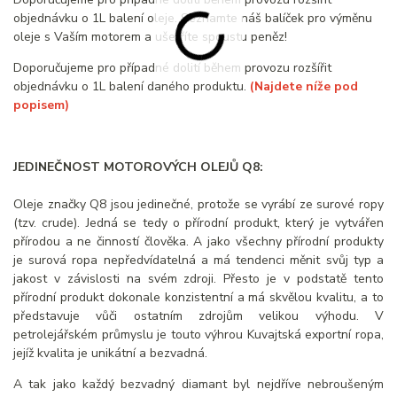
objednávku o 1L balení oleje. Seznamte náš balíček pro výměnu
oleje s Vaším motorem a ušetříte spoustu peněz!
Doporučujeme pro případné dolití během provozu rozšířit
objednávku o 1L balení daného produktu.
(Najdete níže pod
popisem)
JEDINEČNOST MOTOROVÝCH OLEJŮ Q8:
Oleje značky Q8 jsou jedinečné, protože se vyrábí ze surové ropy
(tzv. crude). Jedná se tedy o přírodní produkt, který je vytvářen
přírodou a ne činností člověka. A jako všechny přírodní produkty
je surová ropa nepředvídatelná a má tendenci měnit svůj typ a
jakost v závislosti na svém zdroji. Přesto je v podstatě tento
přírodní produkt dokonale konzistentní a má skvělou kvalitu, a to
představuje vůči ostatním zdrojům velikou výhodu. V
petrolejářském průmyslu je touto výhrou Kuvajtská exportní ropa,
jejíž kvalita je unikátní a bezvadná.
A tak jako každý bezvadný diamant byl nejdříve nebroušeným