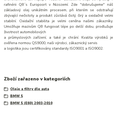
rafinérii Q8´s Europoort v Nizozemí. Zde "dobrušujeme" náš
základový olej unikátním procesem, při kterém se odstraňují
zbývající nečistoty a produkt zůstává čistý, čirý a oxidačně velmi
stabilní. Oxidační stabilita je velmi ceněna našimi zákazníky.
Umožňuje mazivům Q8 fungovat lépe po delší dobu, prodlužuje
životnost automobilových
a průmyslových zařízení, a také je chrání. Kvalita výrobků je
ověřena normou QS9000, naši výrobci, zákaznický servis
a logistika jsou certifikovány standardy ISO9001 a ISO9002.
Zboží zařazeno v kategoriích
Oleje a filtry dle auta
BMW 5
BMW 5 (E60) 2003-2010