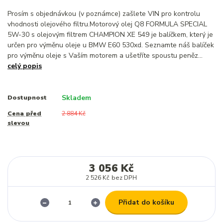
Prosím s objednávkou (v poznámce) zašlete VIN pro kontrolu
vhodnosti olejového filtru.Motorový olej Q8 FORMULA SPECIAL
5W-30 s olejovým filtrem CHAMPION XE 549 je balíčkem, který je
určen pro výměnu oleje u BMW E60 530xd. Seznamte náš balíček
pro výměnu oleje s Vaším motorem a ušetříte spoustu peněz...
celý popis
Skladem
Dostupnost
Cena před
2 884 Kč
slevou
3 056 Kč
2 526 Kč
bez DPH
Přidat do košíku