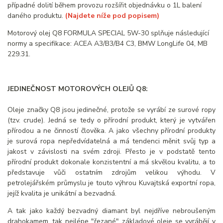
případné dolití během provozu rozšířit objednávku o 1L balení
daného produktu.
(Najdete níže pod popisem)
Motorový olej Q8 FORMULA SPECIAL 5W-30 splňuje následující
normy a specifikace: ACEA A3/B3/B4 C3, BMW LongLife 04, MB
229.31.
JEDINEČNOST MOTOROVÝCH OLEJŮ Q8:
Oleje značky Q8 jsou jedinečné, protože se vyrábí ze surové ropy
(tzv. crude). Jedná se tedy o přírodní produkt, který je vytvářen
přírodou a ne činností člověka. A jako všechny přírodní produkty
je surová ropa nepředvídatelná a má tendenci měnit svůj typ a
jakost v závislosti na svém zdroji. Přesto je v podstatě tento
přírodní produkt dokonale konzistentní a má skvělou kvalitu, a to
představuje vůči ostatním zdrojům velikou výhodu. V
petrolejářském průmyslu je touto výhrou Kuvajtská exportní ropa,
jejíž kvalita je unikátní a bezvadná.
A tak jako každý bezvadný diamant byl nejdříve nebroušeným
drahokamem, tak nejlépe "řezané" základové oleje se vyrábějí v