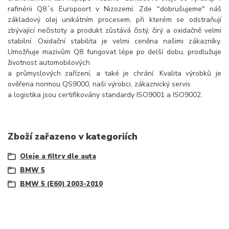
rafinérii Q8´s Europoort v Nizozemí. Zde "dobrušujeme" náš
základový olej unikátním procesem, při kterém se odstraňují
zbývající nečistoty a produkt zůstává čistý, čirý a oxidačně velmi
stabilní. Oxidační stabilita je velmi ceněna našimi zákazníky.
Umožňuje mazivům Q8 fungovat lépe po delší dobu, prodlužuje
životnost automobilových
a průmyslových zařízení, a také je chrání. Kvalita výrobků je
ověřena normou QS9000, naši výrobci, zákaznický servis
a logistika jsou certifikovány standardy ISO9001 a ISO9002.
Zboží zařazeno v kategoriích
Oleje a filtry dle auta
BMW 5
BMW 5 (E60) 2003-2010