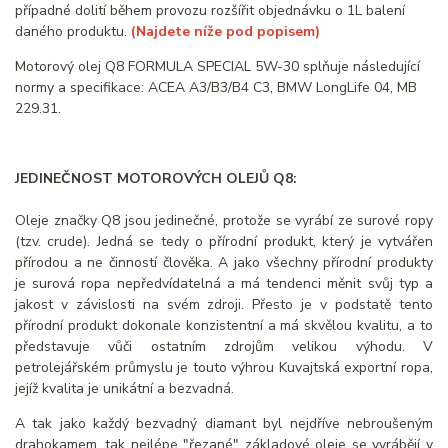
případné dolití během provozu rozšířit objednávku o 1L balení
daného produktu.
(Najdete níže pod popisem)
Motorový olej Q8 FORMULA SPECIAL 5W-30 splňuje následující
normy a specifikace: ACEA A3/B3/B4 C3, BMW LongLife 04, MB
229.31.
JEDINEČNOST MOTOROVÝCH OLEJŮ Q8:
Oleje značky Q8 jsou jedinečné, protože se vyrábí ze surové ropy
(tzv. crude). Jedná se tedy o přírodní produkt, který je vytvářen
přírodou a ne činností člověka. A jako všechny přírodní produkty
je surová ropa nepředvídatelná a má tendenci měnit svůj typ a
jakost v závislosti na svém zdroji. Přesto je v podstatě tento
přírodní produkt dokonale konzistentní a má skvělou kvalitu, a to
představuje vůči ostatním zdrojům velikou výhodu. V
petrolejářském průmyslu je touto výhrou Kuvajtská exportní ropa,
jejíž kvalita je unikátní a bezvadná.
A tak jako každý bezvadný diamant byl nejdříve nebroušeným
drahokamem, tak nejlépe "řezané" základové oleje se vyrábějí v