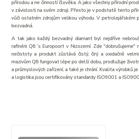
přírodou a ne činností člověka. A jako všechny přírodní pr
v závislosti na svém zdroji. Přesto je v podstatě tento př
vůči ostatním zdrojům velikou výhodu. V petrolejářském prů
bezvadná.
A tak jako každý bezvadný diamant byl nejdříve nebrou
rafinérii Q8´s Europoort v Nizozemí. Zde "dobrušujeme" n
nečistoty a produkt zůstává čistý, čirý a oxidačně velmi
mazivům Q8 fungovat lépe po delší dobu, prodlužuje živo
a průmyslových zařízení, a také je chrání. Kvalita výrobků 
a logistika jsou certifikovány standardy ISO9001 a ISO90