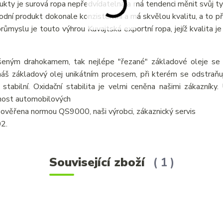
odukty je surová ropa nepředvídatelná a má tendenci měnit svůj ty
írodní produkt dokonale konzistentní a má skvělou kvalitu, a to p
myslu je touto výhrou Kuvajtská exportní ropa, jejíž kvalita je 
šeným drahokamem, tak nejlépe "řezané" základové oleje se v
áš základový olej unikátním procesem, při kterém se odstraňují
 stabilní. Oxidační stabilita je velmi ceněna našimi zákazníky
tnost automobilových
je ověřena normou QS9000, naši výrobci, zákaznický servis
02.
Související zboží
1