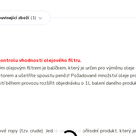
uvisející zboží
1
ntrolu vhodnosti olejového filtru.
 olejovým filtrem je balíčkem, který je určen pro výměnu ole
otorem a ušetříte spoustu peněz! Požadované množství oleje p
ití během provozu rozšířit objednávku o 1L balení daného produ
vé ropy (tzv. crude). Jedná se tedy o přírodní produkt, který j