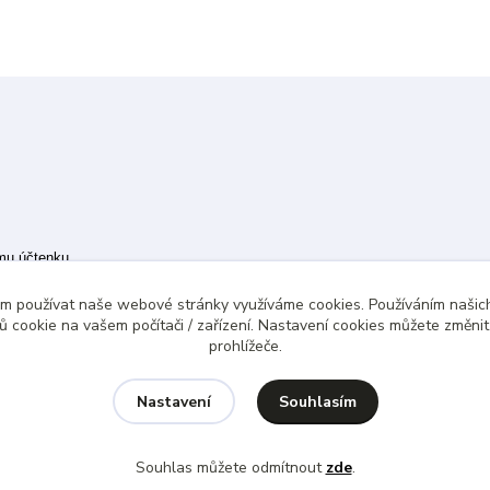
ímu účtenku.
 případě technického výpadku pak nejpozději do 48 hodin.
ám používat naše webové stránky využíváme cookies. Používáním našich
 cookie na vašem počítači / zařízení. Nastavení cookies můžete změni
prohlížeče.
Souhlasím
Nastavení
Souhlas můžete odmítnout
zde
.