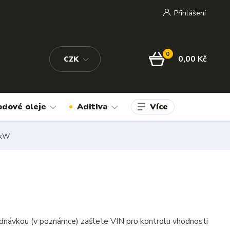
Přihlášení
0
0,00 Kč
CZK
Více
odové oleje
Aditiva
 kW
dnávkou (v poznámce) zašlete VIN pro kontrolu vhodnosti