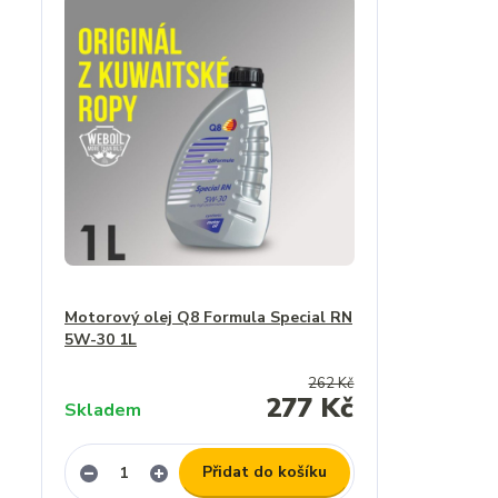
Motorový olej Q8 Formula Special RN
5W-30 1L
262 Kč
277 Kč
Skladem
Přidat do košíku