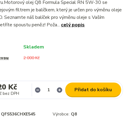
ltru.Motorový olej Q8 Formula Special RN 5W-30 se
jovým filtrem je balíčkem, který je určen pro výměnu oleje
 Seznamte náš balíček pro výměnu oleje s Vaším
tříte spoustu peněz! Poža...
celý popis
Skladem
evou
2 000 Kč
20 Kč
Přidat do košíku
č
bez DPH
QFS536CHXE545
Výrobce:
Q8