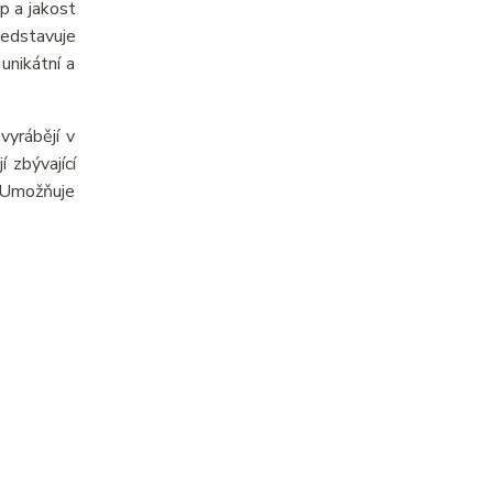
p a jakost
ředstavuje
unikátní a
yrábějí v
 zbývající
. Umožňuje