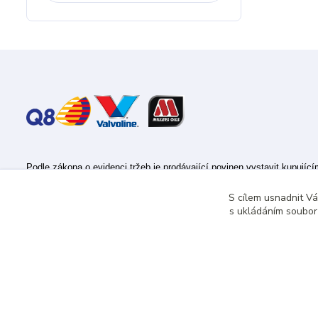
Podle zákona o evidenci tržeb je prodávající povinen vystavit kupujíc
Zároveň je povinen zaevidovat přijatou tržbu u správce daně online; v
S cílem usnadnit V
s ukládáním souborů