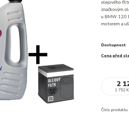
olejového fi
značkovým ole
u BMW 120 D.
motorem a uše
Dostupnost
Cena před sl
2 1
1 752 K
Číslo produktu: