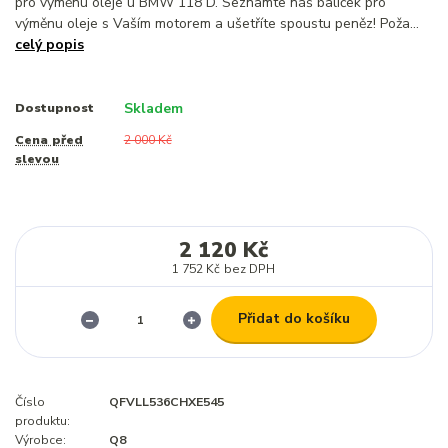
pro výměnu oleje u BMW 118 D. Seznamte náš balíček pro
výměnu oleje s Vaším motorem a ušetříte spoustu peněz! Poža...
celý popis
Skladem
Dostupnost
Cena před
2 000 Kč
slevou
2 120 Kč
1 752 Kč
bez DPH
Přidat do košíku
Číslo
QFVLL536CHXE545
produktu:
Výrobce:
Q8