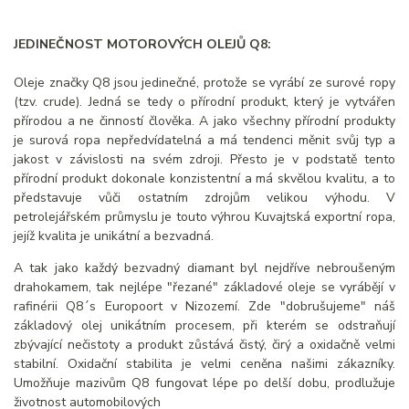
JEDINEČNOST MOTOROVÝCH OLEJŮ Q8:
Oleje značky Q8 jsou jedinečné, protože se vyrábí ze surové ropy
(tzv. crude). Jedná se tedy o přírodní produkt, který je vytvářen
přírodou a ne činností člověka. A jako všechny přírodní produkty
je surová ropa nepředvídatelná a má tendenci měnit svůj typ a
jakost v závislosti na svém zdroji. Přesto je v podstatě tento
přírodní produkt dokonale konzistentní a má skvělou kvalitu, a to
představuje vůči ostatním zdrojům velikou výhodu. V
petrolejářském průmyslu je touto výhrou Kuvajtská exportní ropa,
jejíž kvalita je unikátní a bezvadná.
A tak jako každý bezvadný diamant byl nejdříve nebroušeným
drahokamem, tak nejlépe "řezané" základové oleje se vyrábějí v
rafinérii Q8´s Europoort v Nizozemí. Zde "dobrušujeme" náš
základový olej unikátním procesem, při kterém se odstraňují
zbývající nečistoty a produkt zůstává čistý, čirý a oxidačně velmi
stabilní. Oxidační stabilita je velmi ceněna našimi zákazníky.
Umožňuje mazivům Q8 fungovat lépe po delší dobu, prodlužuje
životnost automobilových