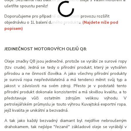
ušetříte spoustu peněz!
Doporučujeme pro případné dolití během provozu rozšířit
objednávku o 1L balení daného produktu.
(Najdete níže pod
popisem)
JEDINEČNOST MOTOROVÝCH OLEJŮ Q8:
Oleje značky Q8 jsou jedinečné, protože se vyrábí ze surové ropy
(tzv. crude). Jedná se tedy o přírodní produkt, který je vytvářen
přírodou a ne činností člověka. A jako všechny přírodní produkty
je surová ropa nepředvídatelná a má tendenci měnit svůj typ a
jakost v závislosti na svém zdroji. Přesto je v podstatě tento
přírodní produkt dokonale konzistentní a má skvělou kvalitu, a to
představuje vůči ostatním zdrojům velikou výhodu. V
petrolejářském průmyslu je touto výhrou Kuvajtská exportní ropa,
jejíž kvalita je unikátní a bezvadná.
A tak jako každý bezvadný diamant byl nejdříve nebroušeným
drahokamem, tak nejlépe "řezané" základové oleje se vyrábějí v