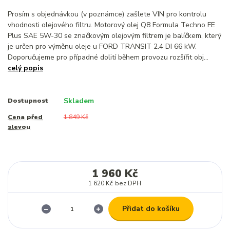
Prosím s objednávkou (v poznámce) zašlete VIN pro kontrolu
vhodnosti olejového filtru. Motorový olej Q8 Formula Techno FE
Plus SAE 5W-30 se značkovým olejovým filtrem je balíčkem, který
je určen pro výměnu oleje u FORD TRANSIT 2.4 DI 66 kW.
Doporučujeme pro případné dolití během provozu rozšířit obj...
celý popis
Skladem
Dostupnost
Cena před
1 849 Kč
slevou
1 960 Kč
1 620 Kč
bez DPH
Přidat do košíku