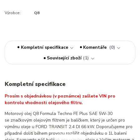
Výrobce:
Q8
Kompletní specifikace
Komentáře
0
Související zboží
1
Kompletní specifikace
Prosím s objednávkou (v poznámce) zašlete VIN pro
kontrolu vhodnosti olejového filtru.
Motorový olej Q8 Formula Techno FE Plus SAE 5W-30
se značkovým olejovým filtrem je balíčkem, který je určen pro
výměnu oleje u FORD TRANSIT 2.4 DI 66 kW. Doporučujeme pro
případné dolití během provozu rozšířit objednávku o 1L balení
oleje. Seznamte náš balíček pro výměnu oleje s Vaším motorem a