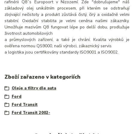
rafinérii Q8´s Europoort v Nizozemí. Zde "dobrušujeme" náš
základový olej unikátním procesem, při kterém se odstraňují
zbývající nečistoty a produkt zůstává čistý, čirý a oxidačně velmi
stabilní. Oxidační stabilita je velmi ceněna našimi zákazníky.
Umožňuje mazivům Q8 fungovat lépe po delší dobu, prodlužuje
životnost automobilových
a průmyslových zařízení, a také je chrání. Kvalita výrobků je
ověřena normou QS9000, naši výrobci, zákaznický servis
a logistika jsou certifikovány standardy ISO9001 a ISO9002.
Zboží zařazeno v kategoriích
Oleje a filtry dle auta
Ford
Ford Transit
Ford Transit 2002-