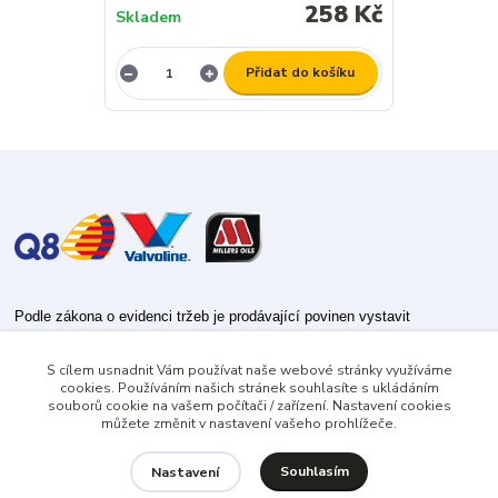
258 Kč
Skladem
Přidat do košíku
Podle zákona o evidenci tržeb je prodávající povinen vystavit
kupujícímu účtenku.
S cílem usnadnit Vám používat naše webové stránky využíváme
Zároveň je povinen zaevidovat přijatou tržbu u správce daně online; v
cookies. Používáním našich stránek souhlasíte s ukládáním
případě technického výpadku pak nejpozději do 48 hodin.
souborů cookie na vašem počítači / zařízení. Nastavení cookies
můžete změnit v nastavení vašeho prohlížeče.
Souhlasím
Nastavení