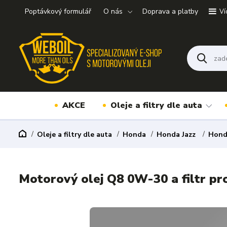
Poptávkový formulář
O nás
Doprava a platby
Ví
AKCE
Oleje a filtry dle auta
Oleje a filtry dle auta
Honda
Honda Jazz
Honda
Motorový olej Q8 0W-30 a filtr pr