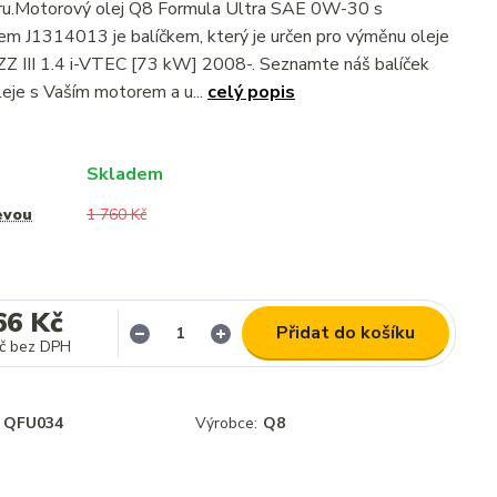
ltru.Motorový olej Q8 Formula Ultra SAE 0W-30 s
rem J1314013 je balíčkem, který je určen pro výměnu oleje
 III 1.4 i-VTEC [73 kW] 2008-. Seznamte náš balíček
eje s Vaším motorem a u...
celý popis
Skladem
evou
1 760 Kč
66 Kč
Přidat do košíku
č
bez DPH
QFU034
Výrobce:
Q8