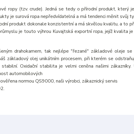
vé ropy (tzv. crude). Jedná se tedy o přírodní produkt, který j
odukty je surová ropa nepředvídatelná a má tendenci měnit svůj ty
írodní produkt dokonale konzistentní a má skvělou kvalitu, a to p
myslu je touto výhrou Kuvajtská exportní ropa, jejíž kvalita je 
šeným drahokamem, tak nejlépe "řezané" základové oleje se v
áš základový olej unikátním procesem, při kterém se odstraňují
 stabilní. Oxidační stabilita je velmi ceněna našimi zákazníky
tnost automobilových
je ověřena normou QS9000, naši výrobci, zákaznický servis
02.