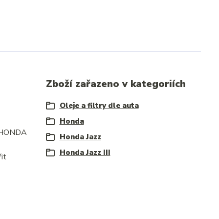
Zboží zařazeno v kategoriích
Oleje a filtry dle auta
Honda
 u HONDA
Honda Jazz
Honda Jazz III
it