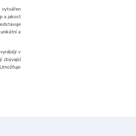
e vytvářen
p a jakost
ředstavuje
unikátní a
yrábějí v
 zbývající
. Umožňuje