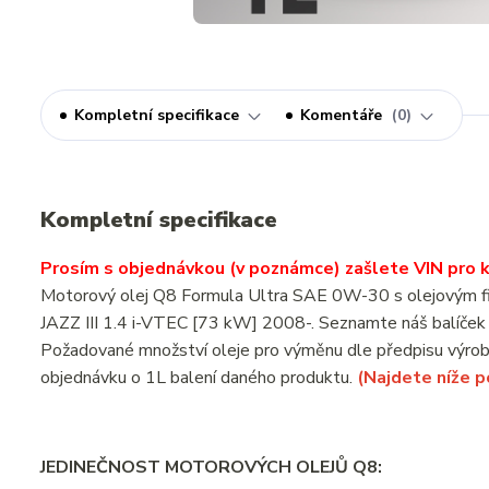
Kompletní specifikace
Komentáře
0
Kompletní specifikace
Prosím s objednávkou (v poznámce) zašlete VIN pro ko
Motorový olej Q8 Formula Ultra SAE 0W-30 s olejovým fi
JAZZ III 1.4 i-VTEC [73 kW] 2008-. Seznamte náš balíček
Požadované množství oleje pro výměnu dle předpisu výrobc
objednávku o 1L balení daného produktu.
(Najdete níže 
JEDINEČNOST MOTOROVÝCH OLEJŮ Q8: