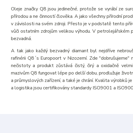
Oleje značky Q8 jsou jedinečné, protože se vyrábí ze suro
přírodou a ne činností člověka. A jako všechny přírodní pr
v závislosti na svém zdroji. Přesto je v podstatě tento př
vůči ostatním zdrojům velikou výhodu. V petrolejářském prů
bezvadná.
A tak jako každý bezvadný diamant byl nejdříve nebrou
rafinérii Q8´s Europoort v Nizozemí. Zde "dobrušujeme" n
nečistoty a produkt zůstává čistý, čirý a oxidačně velmi
mazivům Q8 fungovat lépe po delší dobu, prodlužuje živo
a průmyslových zařízení, a také je chrání. Kvalita výrobků 
a logistika jsou certifikovány standardy ISO9001 a ISO90