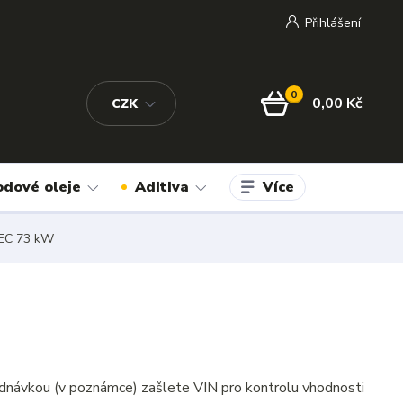
Přihlášení
0
0,00 Kč
CZK
Více
odové oleje
Aditiva
VTEC 73 kW
dnávkou (v poznámce) zašlete VIN pro kontrolu vhodnosti