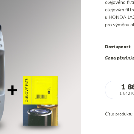
olejového fi
olejovým filt
u HONDA JAZZ
pro výměnu ol
Dostupnost
Cena před sl
1 8
1 542 K
Číslo produktu: