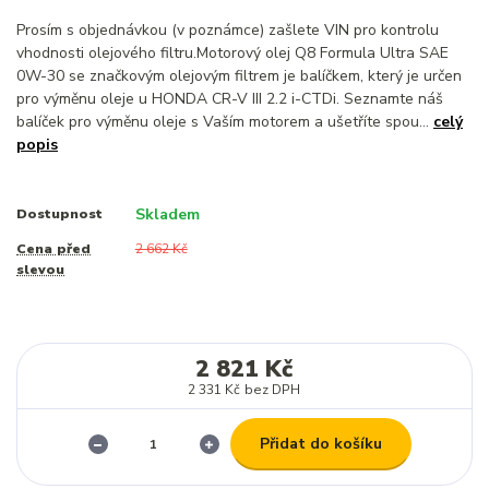
Prosím s objednávkou (v poznámce) zašlete VIN pro kontrolu
vhodnosti olejového filtru.Motorový olej Q8 Formula Ultra SAE
0W-30 se značkovým olejovým filtrem je balíčkem, který je určen
pro výměnu oleje u HONDA CR-V III 2.2 i-CTDi. Seznamte náš
balíček pro výměnu oleje s Vaším motorem a ušetříte spou...
celý
popis
Skladem
Dostupnost
Cena před
2 662 Kč
slevou
2 821 Kč
2 331 Kč
bez DPH
Přidat do košíku