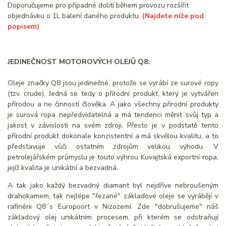
Doporučujeme pro případné dolití během provozu rozšířit
objednávku o 1L balení daného produktu.
(Najdete níže pod
popisem)
JEDINEČNOST MOTOROVÝCH OLEJŮ Q8:
Oleje značky Q8 jsou jedinečné, protože se vyrábí ze surové ropy
(tzv. crude). Jedná se tedy o přírodní produkt, který je vytvářen
přírodou a ne činností člověka. A jako všechny přírodní produkty
je surová ropa nepředvídatelná a má tendenci měnit svůj typ a
jakost v závislosti na svém zdroji. Přesto je v podstatě tento
přírodní produkt dokonale konzistentní a má skvělou kvalitu, a to
představuje vůči ostatním zdrojům velikou výhodu. V
petrolejářském průmyslu je touto výhrou Kuvajtská exportní ropa,
jejíž kvalita je unikátní a bezvadná.
A tak jako každý bezvadný diamant byl nejdříve nebroušeným
drahokamem, tak nejlépe "řezané" základové oleje se vyrábějí v
rafinérii Q8´s Europoort v Nizozemí. Zde "dobrušujeme" náš
základový olej unikátním procesem, při kterém se odstraňují