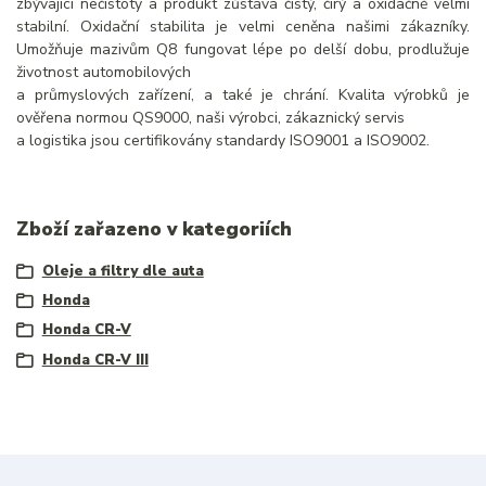
zbývající nečistoty a produkt zůstává čistý, čirý a oxidačně velmi
stabilní. Oxidační stabilita je velmi ceněna našimi zákazníky.
Umožňuje mazivům Q8 fungovat lépe po delší dobu, prodlužuje
životnost automobilových
a průmyslových zařízení, a také je chrání. Kvalita výrobků je
ověřena normou QS9000, naši výrobci, zákaznický servis
a logistika jsou certifikovány standardy ISO9001 a ISO9002.
Zboží zařazeno v kategoriích
Oleje a filtry dle auta
Honda
Honda CR-V
Honda CR-V III