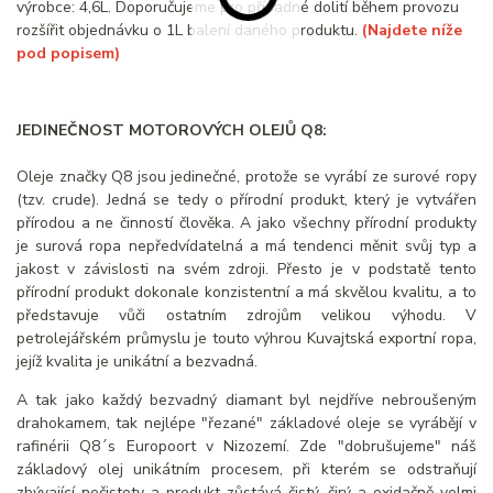
výrobce: 4,6L. Doporučujeme pro případné dolití během provozu
rozšířit objednávku o 1L balení daného produktu.
(Najdete níže
pod popisem)
JEDINEČNOST MOTOROVÝCH OLEJŮ Q8:
Oleje značky Q8 jsou jedinečné, protože se vyrábí ze surové ropy
(tzv. crude). Jedná se tedy o přírodní produkt, který je vytvářen
přírodou a ne činností člověka. A jako všechny přírodní produkty
je surová ropa nepředvídatelná a má tendenci měnit svůj typ a
jakost v závislosti na svém zdroji. Přesto je v podstatě tento
přírodní produkt dokonale konzistentní a má skvělou kvalitu, a to
představuje vůči ostatním zdrojům velikou výhodu. V
petrolejářském průmyslu je touto výhrou Kuvajtská exportní ropa,
jejíž kvalita je unikátní a bezvadná.
A tak jako každý bezvadný diamant byl nejdříve nebroušeným
drahokamem, tak nejlépe "řezané" základové oleje se vyrábějí v
rafinérii Q8´s Europoort v Nizozemí. Zde "dobrušujeme" náš
základový olej unikátním procesem, při kterém se odstraňují
zbývající nečistoty a produkt zůstává čistý, čirý a oxidačně velmi