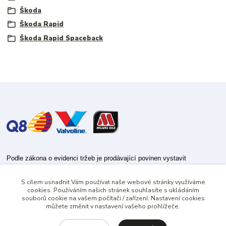
Škoda
Škoda Rapid
Škoda Rapid Spaceback
Podle zákona o evidenci tržeb je prodávající povinen vystavit
kupujícímu účtenku.
S cílem usnadnit Vám používat naše webové stránky využíváme
Zároveň je povinen zaevidovat přijatou tržbu u správce daně online; v
cookies. Používáním našich stránek souhlasíte s ukládáním
případě technického výpadku pak nejpozději do 48 hodin.
souborů cookie na vašem počítači / zařízení. Nastavení cookies
můžete změnit v nastavení vašeho prohlížeče.