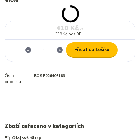
410 Kč
/
ks
339 Kč
bez DPH
Přidat do košíku
Číslo
BOS F026407183
produktu:
Zboží zařazeno v kategoriích
Olejové filtry