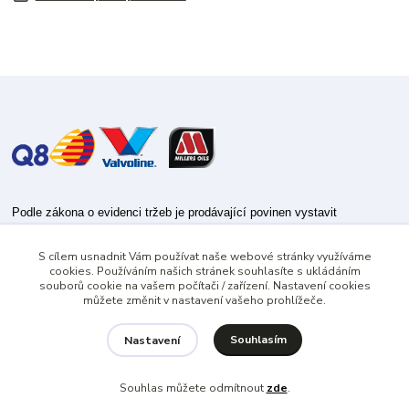
Podle zákona o evidenci tržeb je prodávající povinen vystavit
kupujícímu účtenku.
S cílem usnadnit Vám používat naše webové stránky využíváme
Zároveň je povinen zaevidovat přijatou tržbu u správce daně online; v
cookies. Používáním našich stránek souhlasíte s ukládáním
případě technického výpadku pak nejpozději do 48 hodin.
souborů cookie na vašem počítači / zařízení. Nastavení cookies
můžete změnit v nastavení vašeho prohlížeče.
Souhlasím
Nastavení
Souhlas můžete odmítnout
zde
.