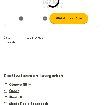
167 Kč
/
ks
138 Kč
bez DPH
Přidat do košíku
Číslo
ALC MD-679
produktu:
Zboží zařazeno v kategoriích
Olejové filtry
Škoda
Škoda Rapid
Škoda Rapid Spaceback