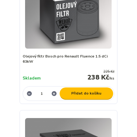
Olejový filtr Bosch pro Renault Fluence 1.5 dCi
63kW
225 Kč
238 Kč
Skladem
/
ks
Přidat do košíku