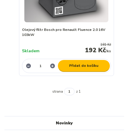
Olejový filtr Bosch pro Renault Fluence 2.0 16V
103kW
181 Kč
192 Kč
Skladem
/
ks
Přidat do košíku
strana
z 1
Novinky