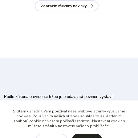
Zobrazit všechny novinky
Podle zákona o evidenci tržeb je prodávající povinen vystavit
kupujícímu účtenku.
S cílem usnadnit Vám používat naše webové stránky využíváme
Zároveň je povinen zaevidovat přijatou tržbu u správce daně online; v
cookies. Používáním našich stránek souhlasíte s ukládáním
případě technického výpadku pak nejpozději do 48 hodin.
souborů cookie na vašem počítači / zařízení. Nastavení cookies
můžete změnit v nastavení vašeho prohlížeče.