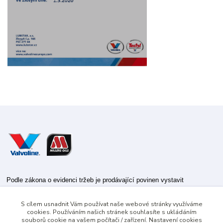
Podle zákona o evidenci tržeb je prodávající povinen vystavit
kupujícímu účtenku.
S cílem usnadnit Vám používat naše webové stránky využíváme
Zároveň je povinen zaevidovat přijatou tržbu u správce daně online; v
cookies. Používáním našich stránek souhlasíte s ukládáním
případě technického výpadku pak nejpozději do 48 hodin.
souborů cookie na vašem počítači / zařízení. Nastavení cookies