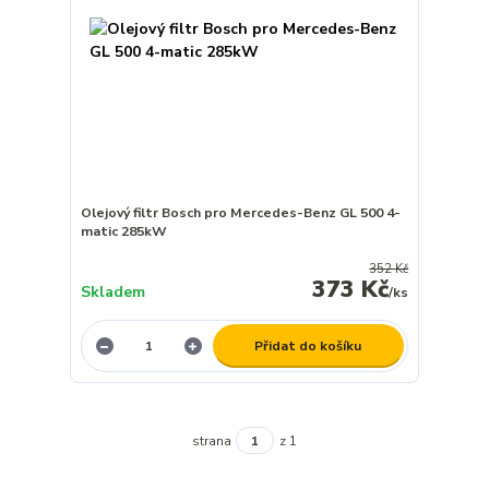
Olejový filtr Bosch pro Mercedes-Benz GL 500 4-
matic 285kW
352 Kč
373 Kč
Skladem
/
ks
Přidat do košíku
strana
z 1