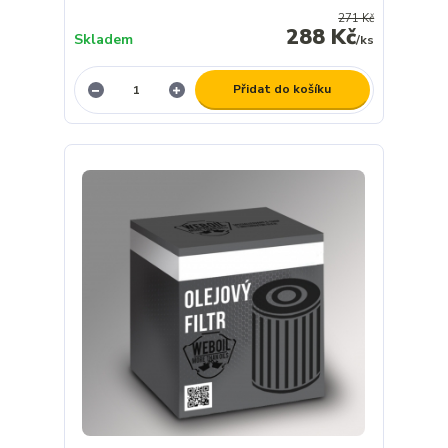
271 Kč
288 Kč
Skladem
/
ks
Přidat do košíku