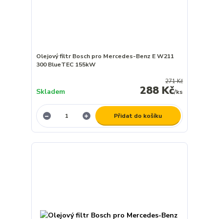
Olejový filtr Bosch pro Mercedes-Benz E W211
300 BlueTEC 155kW
271 Kč
288 Kč
Skladem
/
ks
Přidat do košíku