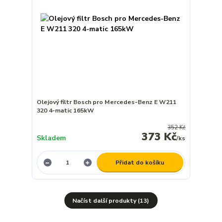
Olejový filtr Bosch pro Mercedes-Benz E W211
320 4-matic 165kW
352 Kč
373 Kč
Skladem
/
ks
Přidat do košíku
Načíst další produkty (13)