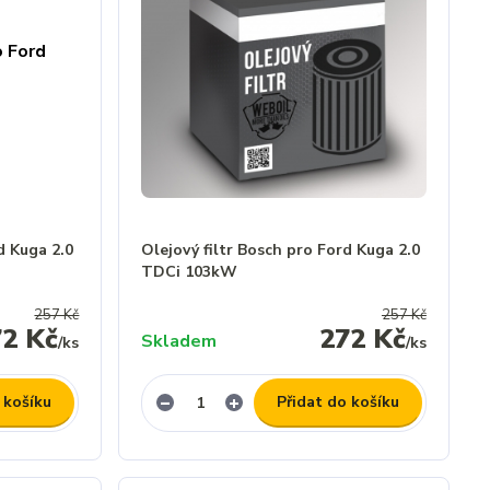
d Kuga 2.0
Olejový filtr Bosch pro Ford Kuga 2.0
TDCi 103kW
257 Kč
257 Kč
72 Kč
272 Kč
Skladem
/
ks
/
ks
 košíku
Přidat do košíku