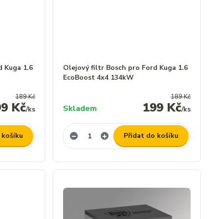
d Kuga 1.6
Olejový filtr Bosch pro Ford Kuga 1.6
EcoBoost 4x4 134kW
189 Kč
189 Kč
99 Kč
199 Kč
Skladem
/
ks
/
ks
 košíku
Přidat do košíku