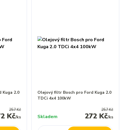
d Kuga 2.0
Olejový filtr Bosch pro Ford Kuga 2.0
TDCi 4x4 100kW
257 Kč
257 Kč
72 Kč
272 Kč
Skladem
/
ks
/
ks