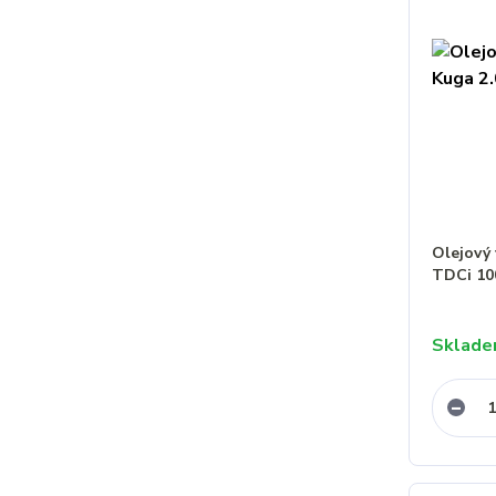
Olejový 
TDCi 1
Sklad