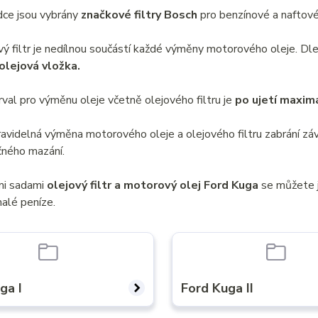
ídce jsou vybrány
značkové filtry Bosch
pro benzínové a naftov
vý filtr je nedílnou součástí každé výměny motorového oleje. 
 olejová vložka.
erval pro výměnu oleje včetně olejového filtru je
po ujetí maxim
ravidelná výměna motorového oleje a olejového filtru zabrání 
ného mazání.
mi sadami
olejový filtr a motorový olej Ford Kuga
se můžete j
alé peníze.
ga I
Ford Kuga II