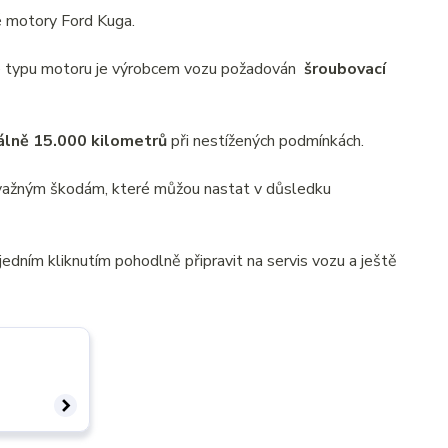
é motory Ford Kuga.
Dle typu motoru je výrobcem vozu požadován
šroubovací
álně 15.000 kilometrů
při nestížených podmínkách.
závažným škodám, které můžou nastat v důsledku
edním kliknutím pohodlně připravit na servis vozu a ještě