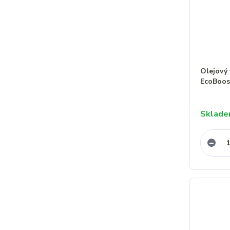
Olejový 
EcoBoo
Sklad