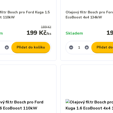
filtr Bosch pro Ford Kuga 1.5
Olejový filtr Bosch pro For
st 110kW
EcoBoost 4x4 134kW
189 Kč
199 Kč
1
em
Skladem
/
ks
Přidat do košíku
Přidat do