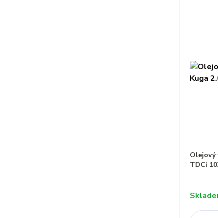
Olejový 
TDCi 1
Sklad