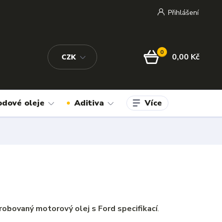
Přihlášení
0
0,00 Kč
CZK
Více
odové oleje
Aditiva
robovaný motorový olej s Ford specifikací
.