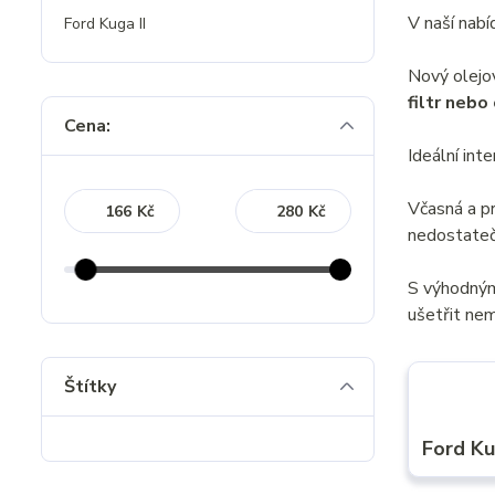
V naší nab
Ford Kuga II
Nový olejo
filtr nebo
Cena:
Ideální int
Včasná a p
Kč
Kč
nedostateč
S výhodný
ušetřit nem
Štítky
Ford Ku