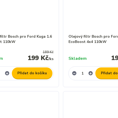
filtr Bosch pro Ford Kuga 1.6
Olejový filtr Bosch pro For
st 110kW
EcoBoost 4x4 110kW
189 Kč
199 Kč
1
em
Skladem
/
ks
Přidat do košíku
Přidat do