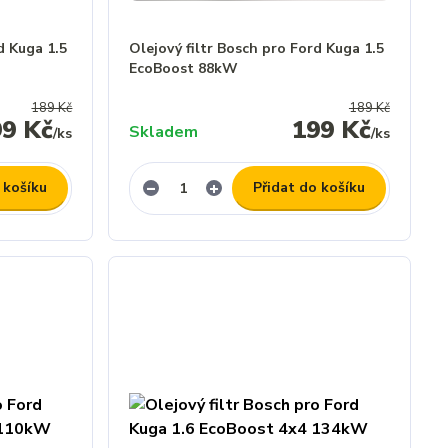
d Kuga 1.5
Olejový filtr Bosch pro Ford Kuga 1.5
EcoBoost 88kW
189 Kč
189 Kč
99 Kč
199 Kč
Skladem
/
ks
/
ks
 košíku
Přidat do košíku