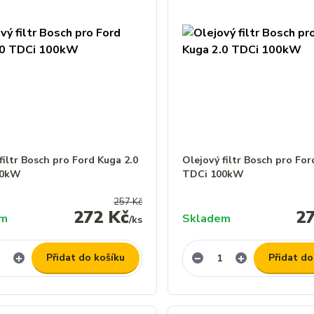
filtr Bosch pro Ford Kuga 2.0
Olejový filtr Bosch pro For
00kW
TDCi 100kW
257 Kč
272 Kč
2
em
Skladem
/
ks
Přidat do košíku
Přidat do