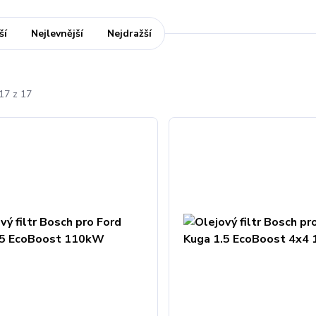
ší
Nejlevnější
Nejdražší
17 z 17