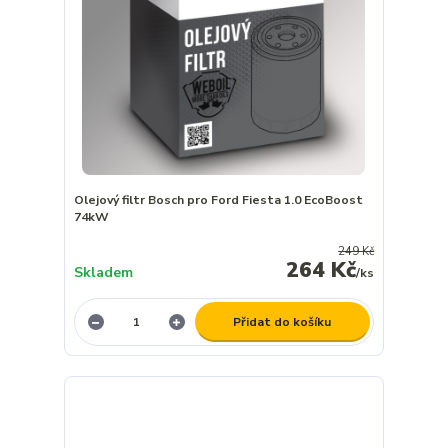
Olejový filtr Bosch pro Ford Fiesta 1.0 EcoBoost
74kW
249 Kč
264 Kč
Skladem
/
ks
Přidat do košíku