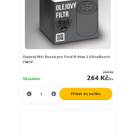
Olejový filtr Bosch pro Ford B-Max 1.0 EcoBoost
74kW
249 Kč
264 Kč
Skladem
/
ks
Přidat do košíku