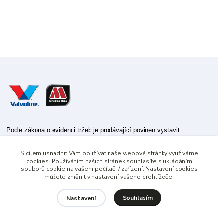
Podle zákona o evidenci tržeb je prodávající povinen vystavit
kupujícímu účtenku.
S cílem usnadnit Vám používat naše webové stránky využíváme
Zároveň je povinen zaevidovat přijatou tržbu u správce daně online; v
cookies. Používáním našich stránek souhlasíte s ukládáním
případě technického výpadku pak nejpozději do 48 hodin.
souborů cookie na vašem počítači / zařízení. Nastavení cookies
můžete změnit v nastavení vašeho prohlížeče.
Souhlasím
Nastavení