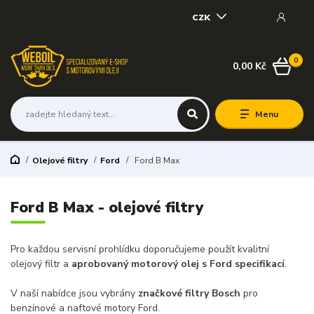
CZK
0
0,00 Kč
Menu
Olejové filtry
Ford
Ford B Max
Ford B Max - olejové filtry
Pro každou servisní prohlídku doporučujeme použít kvalitní
olejový filtr a
aprobovaný motorový olej s Ford specifikací
.
V naší nabídce jsou vybrány
značkové filtry Bosch
pro
benzínové a naftové motory Ford.