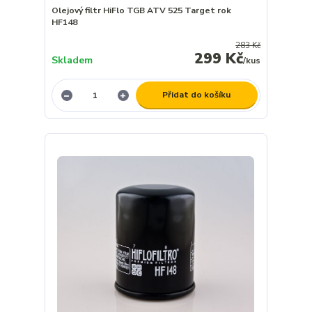
Olejový filtr HiFlo TGB ATV 525 Target rok
HF148
283 Kč
299 Kč
Skladem
/
kus
Přidat do košíku