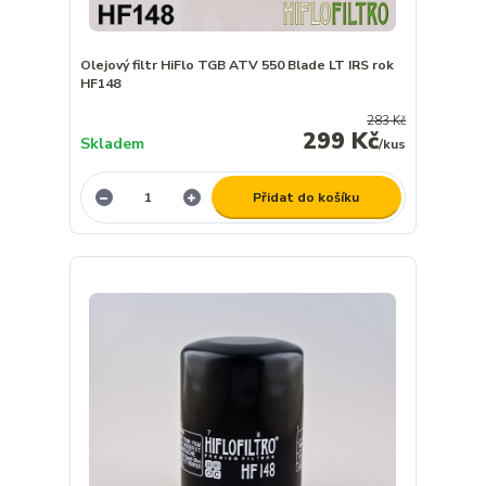
Olejový filtr HiFlo TGB ATV 550 Blade LT IRS rok
HF148
283 Kč
299 Kč
Skladem
/
kus
Přidat do košíku