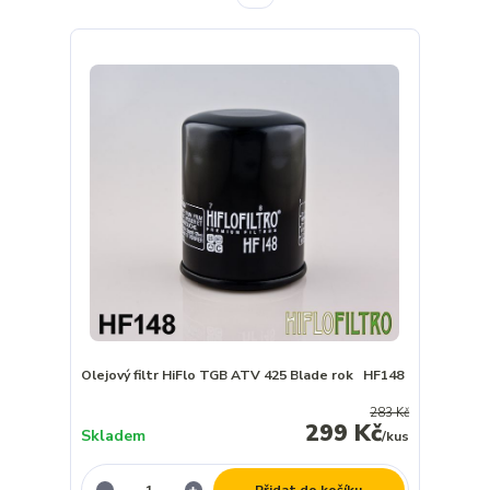
Olejový filtr HiFlo TGB ATV 425 Blade rok HF148
283 Kč
299 Kč
Skladem
/
kus
Přidat do košíku