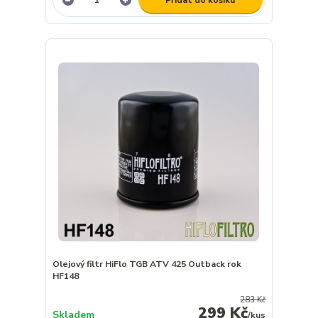
Olejový filtr HiFlo TGB ATV 425 Outback rok
HF148
283 Kč
299 Kč
Skladem
/
kus