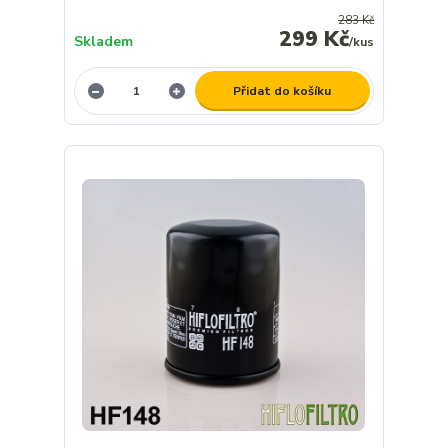
283 Kč
299 Kč
Skladem
/
kus
Přidat do košíku