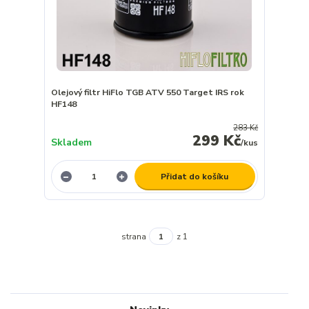
Olejový filtr HiFlo TGB ATV 550 Target IRS rok
HF148
283 Kč
299 Kč
Skladem
/
kus
Přidat do košíku
strana
z 1