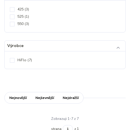
425
(3)
525
(1)
550
(3)
Výrobce
HiFlo
(7)
Nejnovější
Nejlevnější
Nejdražší
Zobrazuji 1-7 z 7
strana
z 1