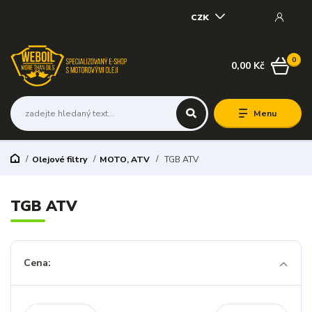
CZK
0
0,00 Kč
Menu
Olejové filtry
MOTO, ATV
TGB ATV
TGB ATV
Cena: