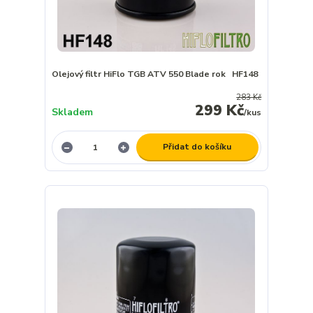
Olejový filtr HiFlo TGB ATV 550 Blade rok HF148
283 Kč
299 Kč
Skladem
/
kus
Přidat do košíku