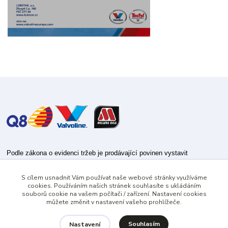
Podle zákona o evidenci tržeb je prodávající povinen vystavit
kupujícímu účtenku.
S cílem usnadnit Vám používat naše webové stránky využíváme
Zároveň je povinen zaevidovat přijatou tržbu u správce daně online; v
cookies. Používáním našich stránek souhlasíte s ukládáním
případě technického výpadku pak nejpozději do 48 hodin.
souborů cookie na vašem počítači / zařízení. Nastavení cookies
můžete změnit v nastavení vašeho prohlížeče.
Souhlasím
Nastavení