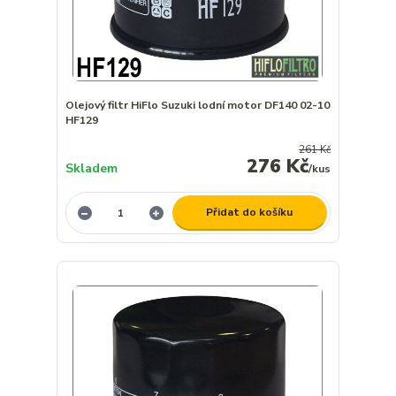
Olejový filtr HiFlo Suzuki lodní motor DF140 02-10
HF129
261 Kč
276 Kč
Skladem
/
kus
Přidat do košíku