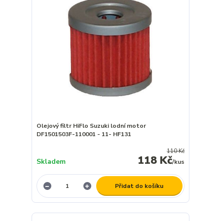
Olejový filtr HiFlo Suzuki lodní motor
DF1501503F-110001 - 11- HF131
110 Kč
118 Kč
Skladem
/
kus
Přidat do košíku