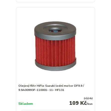
Olejový filtr HiFlo Suzuki lodní motor DF9.9 /
9.9A00993F-110001- 11- HF131
102 Kč
109 Kč
Skladem
/
kus