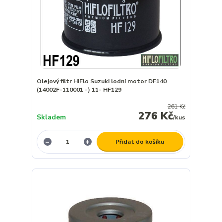
Olejový filtr HiFlo Suzuki lodní motor DF140
(14002F-110001 -) 11- HF129
261 Kč
276 Kč
Skladem
/
kus
Přidat do košíku