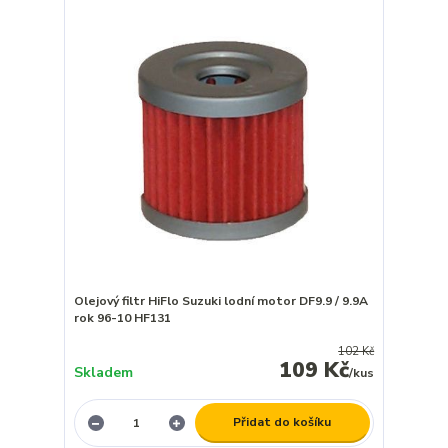
Olejový filtr HiFlo Suzuki lodní motor DF9.9 / 9.9A
rok 96-10 HF131
102 Kč
109 Kč
Skladem
/
kus
Přidat do košíku