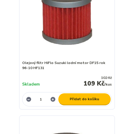
Olejový filtr HiFlo Suzuki lodní motor DF15 rok
96-10 HF131
102 Kč
109 Kč
Skladem
/
kus
Přidat do košíku