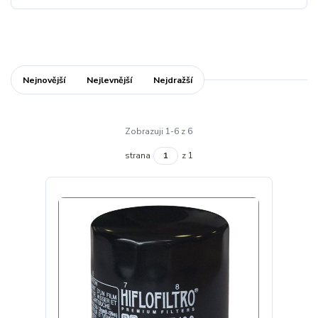
Nejnovější
Nejlevnější
Nejdražší
Zobrazuji 1-6 z 6
strana
z 1