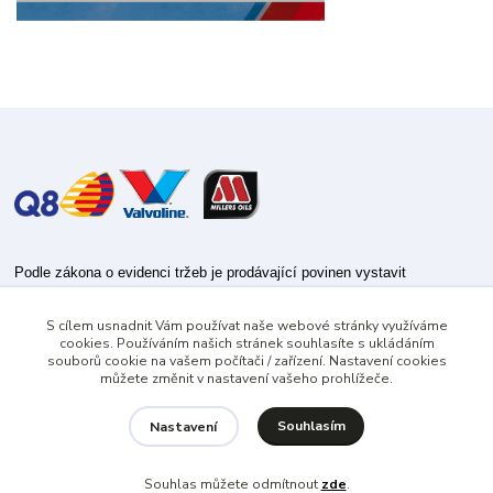
Podle zákona o evidenci tržeb je prodávající povinen vystavit
kupujícímu účtenku.
S cílem usnadnit Vám používat naše webové stránky využíváme
Zároveň je povinen zaevidovat přijatou tržbu u správce daně online; v
cookies. Používáním našich stránek souhlasíte s ukládáním
případě technického výpadku pak nejpozději do 48 hodin.
souborů cookie na vašem počítači / zařízení. Nastavení cookies
můžete změnit v nastavení vašeho prohlížeče.
Souhlasím
Nastavení
Souhlas můžete odmítnout
zde
.