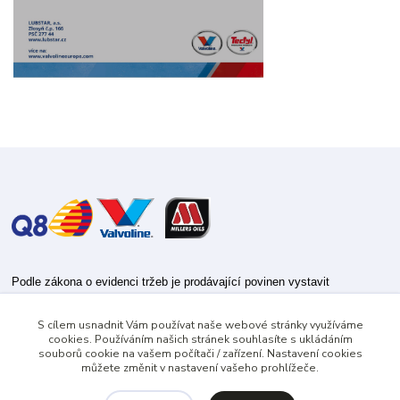
Podle zákona o evidenci tržeb je prodávající povinen vystavit
kupujícímu účtenku.
S cílem usnadnit Vám používat naše webové stránky využíváme
Zároveň je povinen zaevidovat přijatou tržbu u správce daně online; v
cookies. Používáním našich stránek souhlasíte s ukládáním
případě technického výpadku pak nejpozději do 48 hodin.
souborů cookie na vašem počítači / zařízení. Nastavení cookies
můžete změnit v nastavení vašeho prohlížeče.