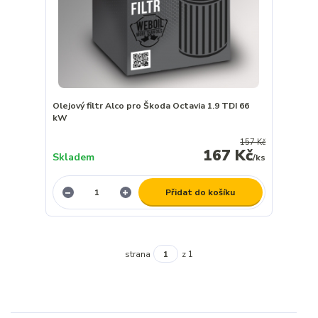
Olejový filtr Alco pro Škoda Octavia 1.9 TDI 66
kW
157 Kč
167 Kč
Skladem
/
ks
Přidat do košíku
strana
z 1