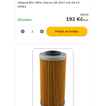
Olejový filtr HiFlo Sherco SE 4.5i F rok 04-13
HF611
180 Kč
192 Kč
Skladem
/
kus
Přidat do košíku