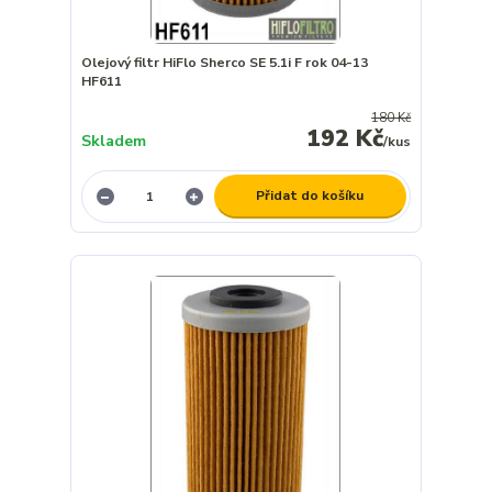
Olejový filtr HiFlo Sherco SE 5.1i F rok 04-13
HF611
180 Kč
192 Kč
Skladem
/
kus
Přidat do košíku