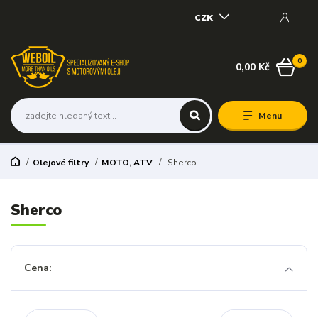
CZK
0
0,00 Kč
Menu
Olejové filtry
MOTO, ATV
Sherco
Sherco
Cena: