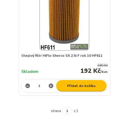
Olejový filtr HiFlo Sherco SX 2.5i F rok 10 HF611
180 Kč
192 Kč
Skladem
/
kus
Přidat do košíku
strana
z 1