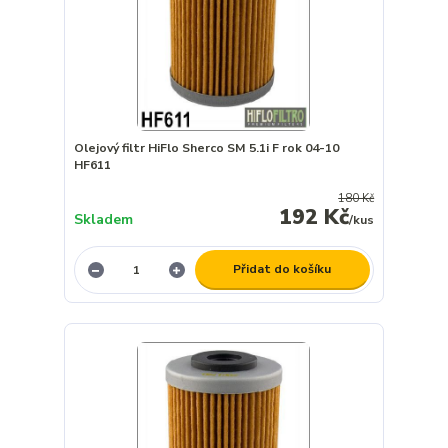
Olejový filtr HiFlo Sherco SM 5.1i F rok 04-10
HF611
180 Kč
192 Kč
Skladem
/
kus
Přidat do košíku