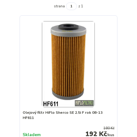
strana
z 1
Olejový filtr HiFlo Sherco SE 2.5i F rok 08-13
HF611
180 Kč
192 Kč
Skladem
/
kus