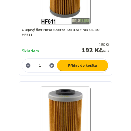
Olejový filtr HiFlo Sherco SM 4.5i F rok 04-10
HF611
180 Kč
192 Kč
Skladem
/
kus
Přidat do košíku