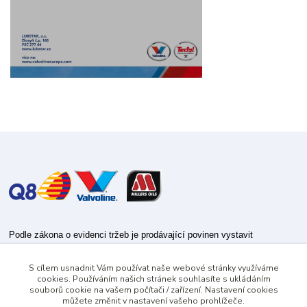
Podle zákona o evidenci tržeb je prodávající povinen vystavit
kupujícímu účtenku.
S cílem usnadnit Vám používat naše webové stránky využíváme
Zároveň je povinen zaevidovat přijatou tržbu u správce daně online; v
cookies. Používáním našich stránek souhlasíte s ukládáním
případě technického výpadku pak nejpozději do 48 hodin.
souborů cookie na vašem počítači / zařízení. Nastavení cookies
můžete změnit v nastavení vašeho prohlížeče.