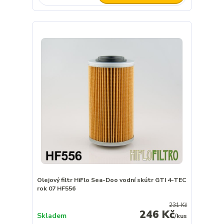
Olejový filtr HiFlo Sea-Doo vodní skútr GTI 4-TEC
rok 07 HF556
231 Kč
246 Kč
Skladem
/
kus