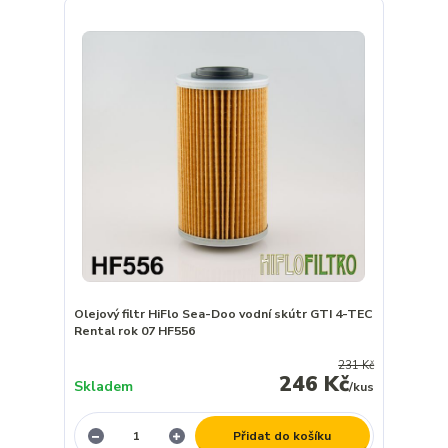
Olejový filtr HiFlo Sea-Doo vodní skútr GTI 4-TEC
Rental rok 07 HF556
231 Kč
246 Kč
Skladem
/
kus
Přidat do košíku