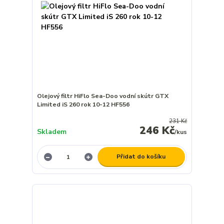
Olejový filtr HiFlo Sea-Doo vodní skútr GTX
Limited iS 260 rok 10-12 HF556
231 Kč
246 Kč
Skladem
/
kus
Přidat do košíku