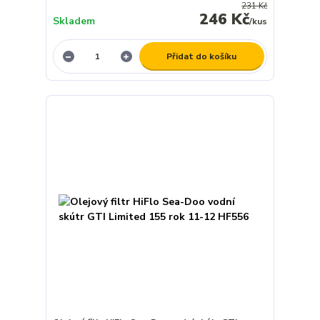
231 Kč
246 Kč
Skladem
/
kus
Přidat do košíku