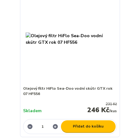
Olejový filtr HiFlo Sea-Doo vodní skútr GTX rok
07 HF556
231 Kč
246 Kč
Skladem
/
kus
Přidat do košíku