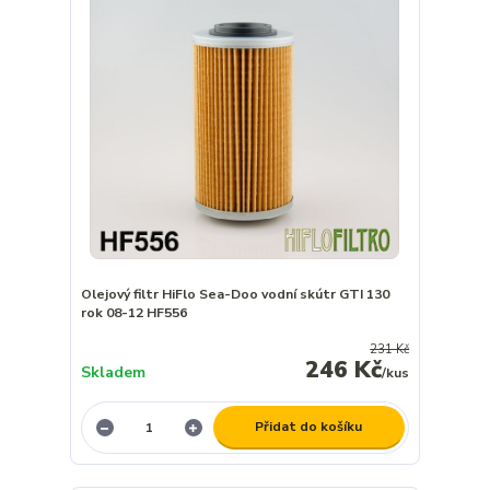
Olejový filtr HiFlo Sea-Doo vodní skútr GTI 130
rok 08-12 HF556
231 Kč
246 Kč
Skladem
/
kus
Přidat do košíku