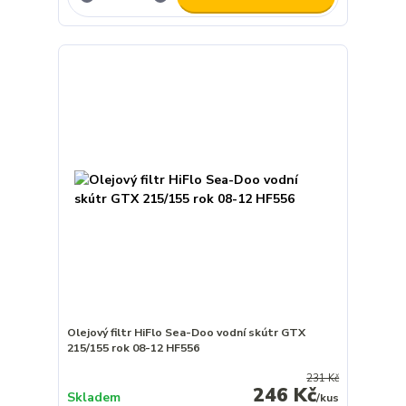
Olejový filtr HiFlo Sea-Doo vodní skútr GTX
215/155 rok 08-12 HF556
231 Kč
246 Kč
Skladem
/
kus