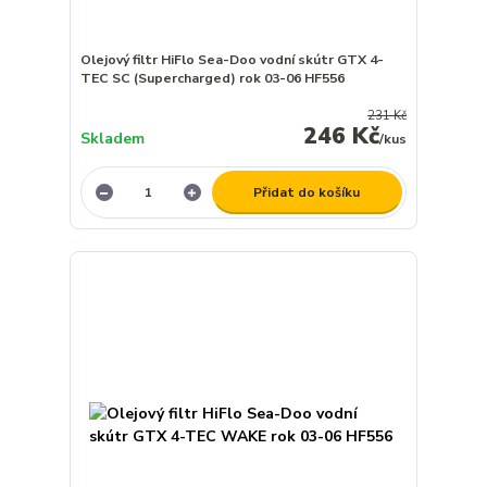
Olejový filtr HiFlo Sea-Doo vodní skútr GTX 4-
TEC SC (Supercharged) rok 03-06 HF556
231 Kč
246 Kč
Skladem
/
kus
Přidat do košíku