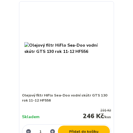
Olejový filtr HiFlo Sea-Doo vodní skútr GTS 130
rok 11-12 HF556
231 Kč
246 Kč
Skladem
/
kus
Přidat do košíku