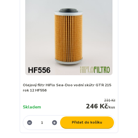
Olejový filtr HiFlo Sea-Doo vodní skútr GTR 215
rok 12 HF556
231 Kč
246 Kč
Skladem
/
kus
Přidat do košíku