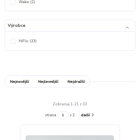
Wake
(2)
Výrobce
HiFlo
(33)
Nejnovější
Nejlevnější
Nejdražší
Zobrazuji 1-21 z 33
strana
z 2
další