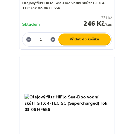
Olejový filtr HiFlo Sea-Doo vodní skútr GTX 4-
TEC rok 02-06 HF556
231 Kč
246 Kč
Skladem
/
kus
Přidat do košíku