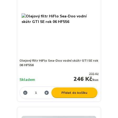
Olejový filtr HiFlo Sea-Doo vodní skútr GTI SE rok
06 HF556
231 Kč
246 Kč
Skladem
/
kus
Přidat do košíku