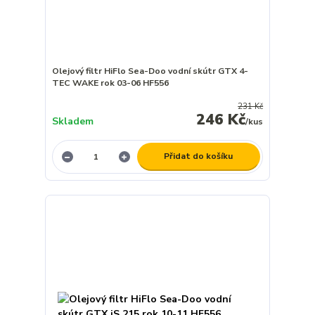
Olejový filtr HiFlo Sea-Doo vodní skútr GTX 4-
TEC WAKE rok 03-06 HF556
231 Kč
246 Kč
Skladem
/
kus
Přidat do košíku