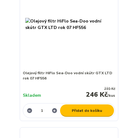
Olejový filtr HiFlo Sea-Doo vodní skútr GTX LTD
rok 07 HF556
231 Kč
246 Kč
Skladem
/
kus
Přidat do košíku