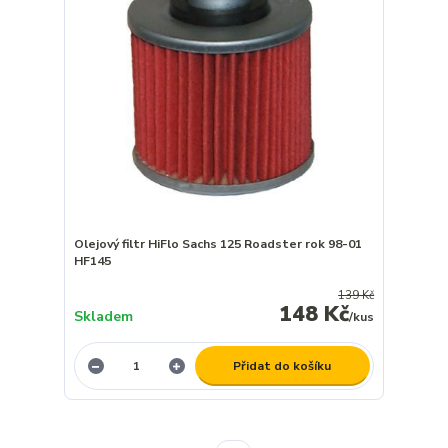
Olejový filtr HiFlo Sachs 125 Roadster rok 98-01
HF145
139 Kč
148 Kč
Skladem
/
kus
Přidat do košíku