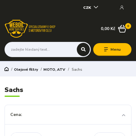
CZK
0
0,00 Kč
Menu
Olejové filtry
MOTO, ATV
Sachs
Sachs
Cena: