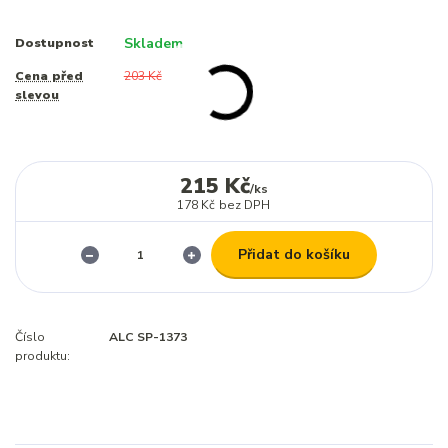
Skladem
Dostupnost
Cena před
203 Kč
slevou
215 Kč
/
ks
178 Kč
bez DPH
Přidat do košíku
Číslo
ALC SP-1373
produktu: