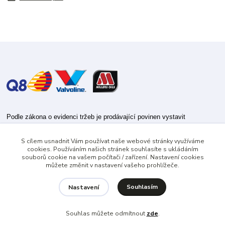
Podle zákona o evidenci tržeb je prodávající povinen vystavit
kupujícímu účtenku.
S cílem usnadnit Vám používat naše webové stránky využíváme
Zároveň je povinen zaevidovat přijatou tržbu u správce daně online; v
cookies. Používáním našich stránek souhlasíte s ukládáním
případě technického výpadku pak nejpozději do 48 hodin.
souborů cookie na vašem počítači / zařízení. Nastavení cookies
můžete změnit v nastavení vašeho prohlížeče.
Souhlasím
Nastavení
Souhlas můžete odmítnout
zde
.