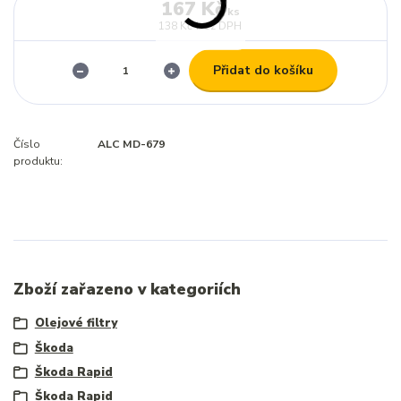
167 Kč
/
ks
138 Kč
bez DPH
Přidat do košíku
Číslo
ALC MD-679
produktu:
Zboží zařazeno v kategoriích
Olejové filtry
Škoda
Škoda Rapid
Škoda Rapid