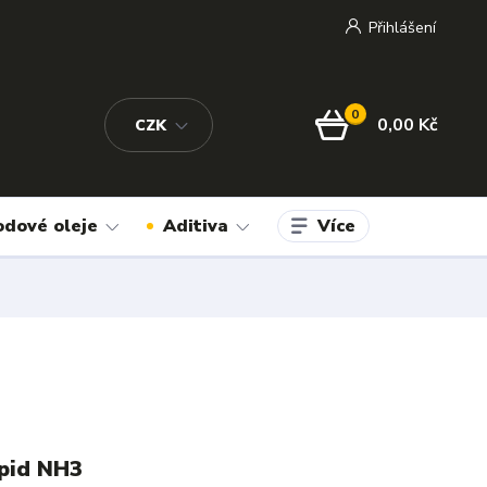
Přihlášení
0
0,00 Kč
CZK
Více
odové oleje
Aditiva
pid NH3