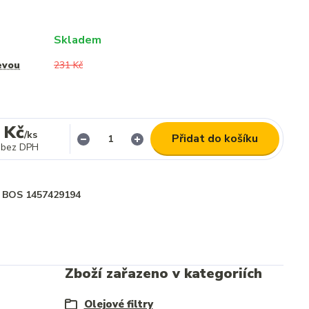
Skladem
evou
231 Kč
 Kč
/
ks
Přidat do košíku
bez DPH
BOS 1457429194
Zboží zařazeno v kategoriích
Olejové filtry