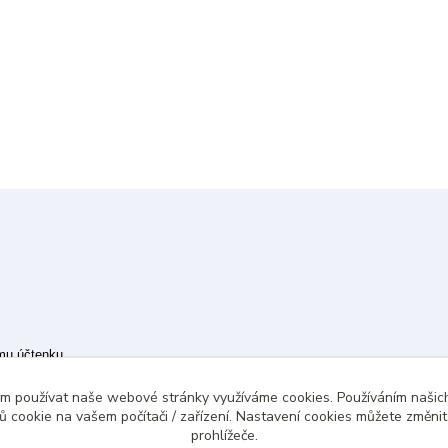
ímu účtenku.
 případě technického výpadku pak nejpozději do 48 hodin.
ám používat naše webové stránky využíváme cookies. Používáním našich
 cookie na vašem počítači / zařízení. Nastavení cookies můžete změni
prohlížeče.