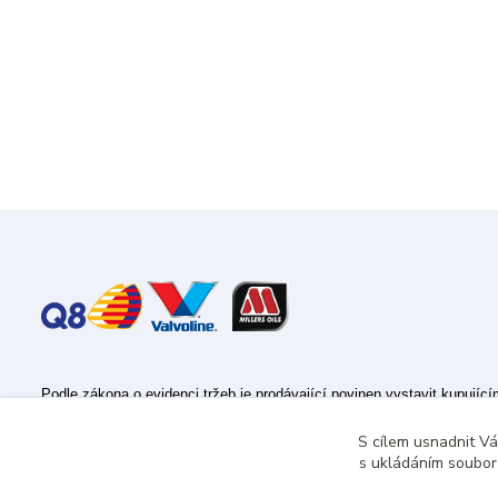
Podle zákona o evidenci tržeb je prodávající povinen vystavit kupujíc
Zároveň je povinen zaevidovat přijatou tržbu u správce daně online; v
S cílem usnadnit V
s ukládáním souborů