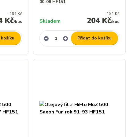
00-08 HF151
191 Kč
191 Kč
4 Kč
204 Kč
Skladem
/
kus
/
kus
 košíku
Přidat do košíku