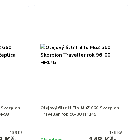
0 Skorpion
Olejový filtr HiFlo MuZ 660 Skorpion
94-99
Traveller rok 96-00 HF145
139 Kč
139 Kč
8 Kč
148 Kč