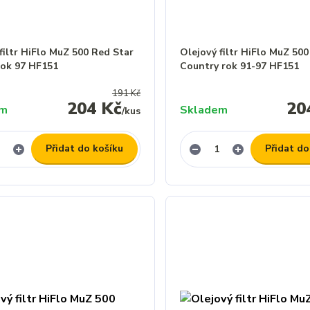
filtr HiFlo MuZ 500 Red Star
Olejový filtr HiFlo MuZ 50
rok 97 HF151
Country rok 91-97 HF151
191 Kč
204 Kč
20
em
Skladem
/
kus
Přidat do košíku
Přidat do