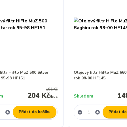
filtr HiFlo MuZ 500 Silver
Olejový filtr HiFlo MuZ 660
k 95-98 HF151
rok 98-00 HF145
191 Kč
204 Kč
14
em
Skladem
/
kus
Přidat do košíku
Přidat do