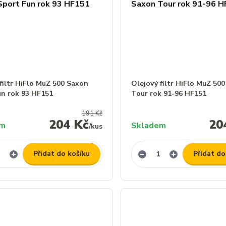
filtr HiFlo MuZ 500 Saxon
Olejový filtr HiFlo MuZ 50
un rok 93 HF151
Tour rok 91-96 HF151
191 Kč
204 Kč
20
em
Skladem
/
kus
Přidat do košíku
Přidat do