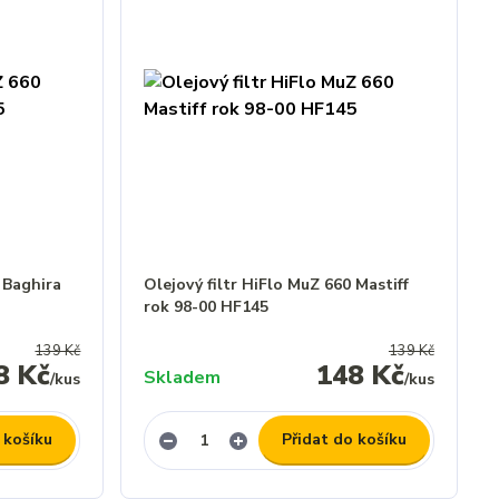
 Baghira
Olejový filtr HiFlo MuZ 660 Mastiff
rok 98-00 HF145
139 Kč
139 Kč
8 Kč
148 Kč
Skladem
/
kus
/
kus
 košíku
Přidat do košíku