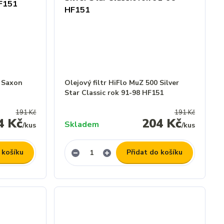
0 Saxon
Olejový filtr HiFlo MuZ 500 Silver
Star Classic rok 91-98 HF151
191 Kč
191 Kč
4 Kč
204 Kč
Skladem
/
kus
/
kus
 košíku
Přidat do košíku