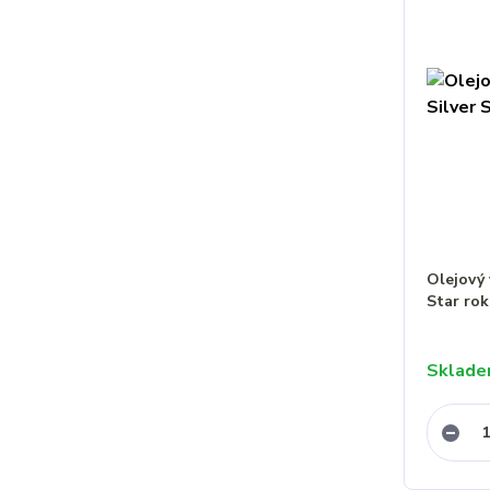
Olejový 
Star ro
Sklad