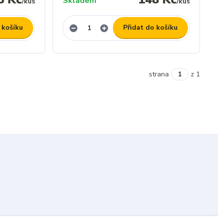
Skladem
/
kus
/
kus
 košíku
Přidat do košíku
strana
z 1