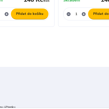
em
Skladem
/
kus
Přidat do košíku
Přidat do
ímu účtenku.