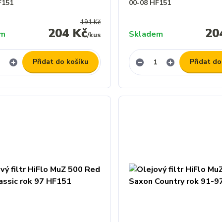
F151
00-08 HF151
191 Kč
204 Kč
20
em
Skladem
/
kus
Přidat do košíku
Přidat do