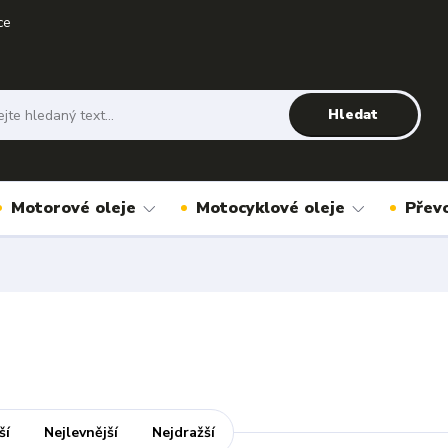
ce
Hledat
Motorové oleje
Motocyklové oleje
Přev
ší
Nejlevnější
Nejdražší