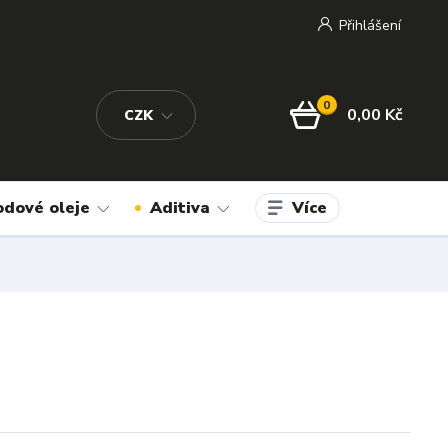
Přihlášení
0
0,00 Kč
CZK
Více
odové oleje
Aditiva