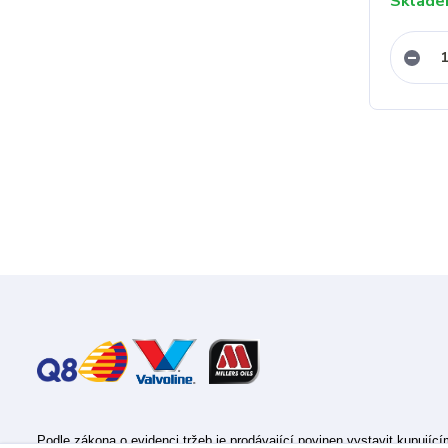
Sklad
Podle zákona o evidenci tržeb je prodávající povinen vystavit kupujíc