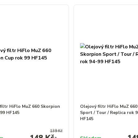
filtr HiFlo MuZ 660 Skorpion
Olejový filtr HiFlo MuZ 66
 99 HF145
Sport / Tour / Replica rok 
HF145
139 Kč
148 Kč
14