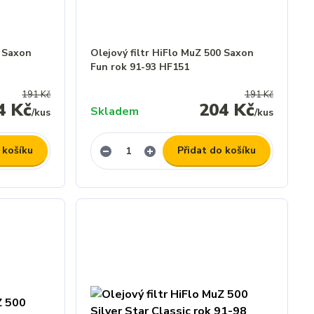
0 Saxon
Olejový filtr HiFlo MuZ 500 Saxon
Fun rok 91-93 HF151
191 Kč
191 Kč
4 Kč
204 Kč
Skladem
/
kus
/
kus
 košíku
Přidat do košíku