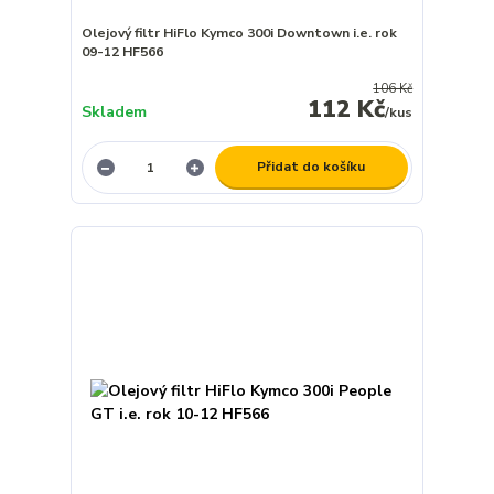
Olejový filtr HiFlo Kymco 300i Downtown i.e. rok
09-12 HF566
106 Kč
112 Kč
Skladem
/
kus
Přidat do košíku