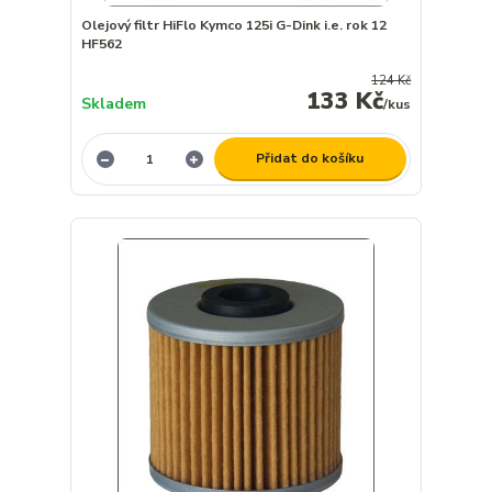
Olejový filtr HiFlo Kymco 125i G-Dink i.e. rok 12
HF562
124 Kč
133 Kč
Skladem
/
kus
Přidat do košíku