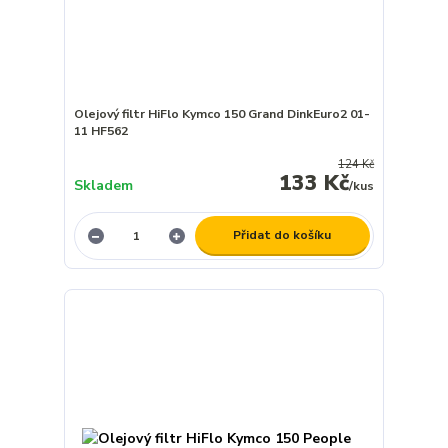
Olejový filtr HiFlo Kymco 150 Grand DinkEuro2 01-
11 HF562
124 Kč
133 Kč
Skladem
/
kus
Přidat do košíku