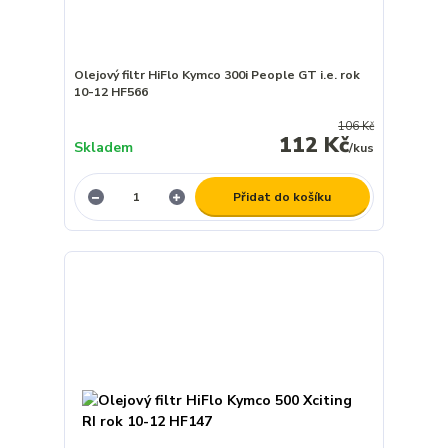
Olejový filtr HiFlo Kymco 300i People GT i.e. rok
10-12 HF566
106 Kč
112 Kč
Skladem
/
kus
Přidat do košíku