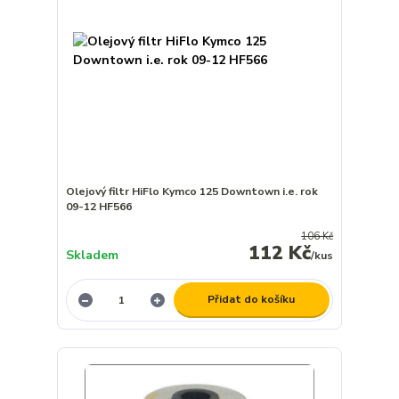
Olejový filtr HiFlo Kymco 125 Downtown i.e. rok
09-12 HF566
106 Kč
112 Kč
Skladem
/
kus
Přidat do košíku