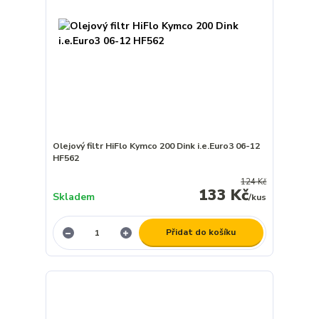
Olejový filtr HiFlo Kymco 200 Dink i.e.Euro3 06-12
HF562
124 Kč
133 Kč
Skladem
/
kus
Přidat do košíku