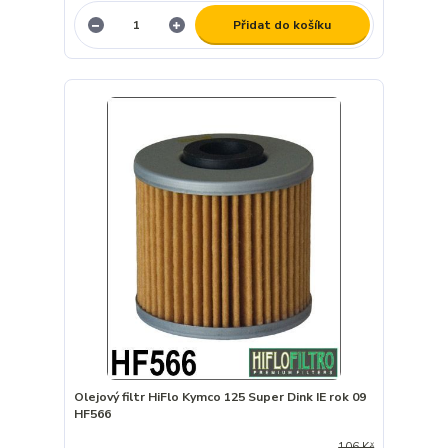
Přidat do košíku
Olejový filtr HiFlo Kymco 125 Super Dink IE rok 09
HF566
106 Kč