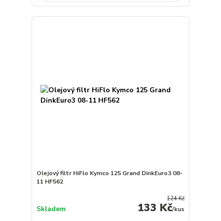
Olejový filtr HiFlo Kymco 125 Grand DinkEuro3 08-
11 HF562
124 Kč
133 Kč
Skladem
/
kus