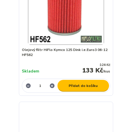
Olejový filtr HiFlo Kymco 125 Dink i.e.Euro3 06-12
HF562
124 Kč
133 Kč
Skladem
/
kus
Přidat do košíku