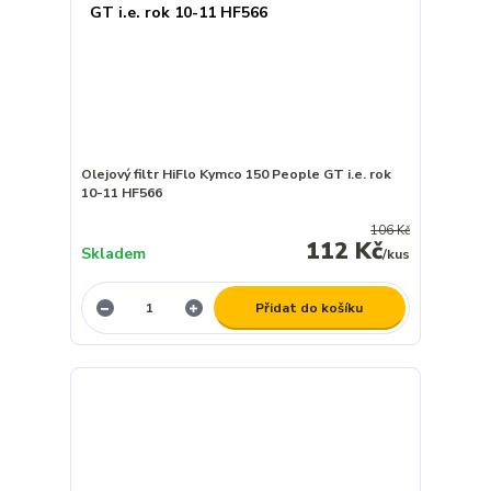
Olejový filtr HiFlo Kymco 150 People GT i.e. rok
10-11 HF566
106 Kč
112 Kč
Skladem
/
kus
Přidat do košíku