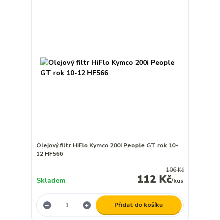
Olejový filtr HiFlo Kymco 200i People GT rok 10-
12 HF566
106 Kč
112 Kč
Skladem
/
kus
Přidat do košíku