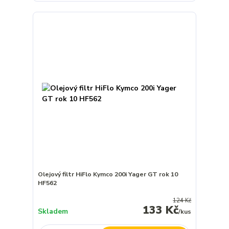
Olejový filtr HiFlo Kymco 200i Yager GT rok 10
HF562
124 Kč
133 Kč
Skladem
/
kus