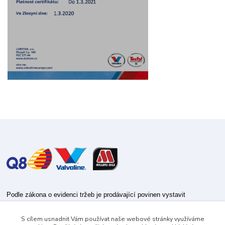
Podle zákona o evidenci tržeb je prodávající povinen vystavit
kupujícímu účtenku.
S cílem usnadnit Vám používat naše webové stránky využíváme
Zároveň je povinen zaevidovat přijatou tržbu u správce daně online; v