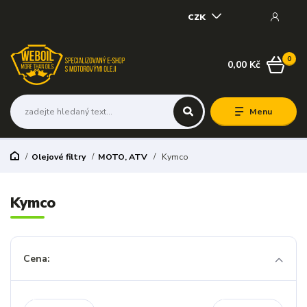
CZK
0
0,00 Kč
Menu
Olejové filtry
MOTO, ATV
Kymco
Kymco
Cena: