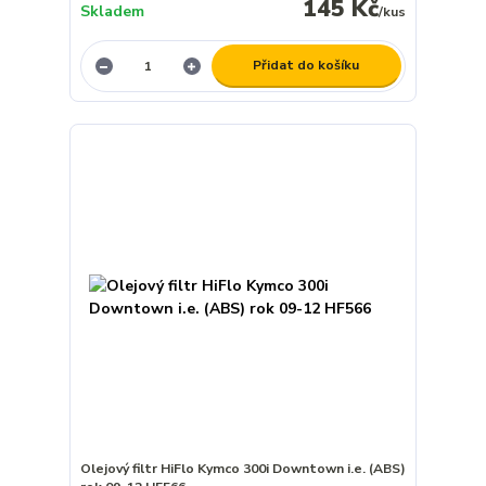
145 Kč
Skladem
/
kus
Přidat do košíku
Olejový filtr HiFlo Kymco 300i Downtown i.e. (ABS)