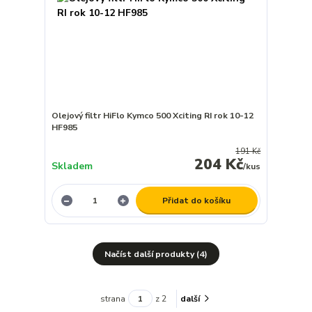
Olejový filtr HiFlo Kymco 500 Xciting RI rok 10-12
HF985
191 Kč
204 Kč
Skladem
/
kus
Přidat do košíku
Načíst další produkty (4)
strana
z 2
další