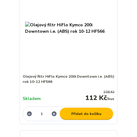
Olejový filtr HiFlo Kymco 200i Downtown i.e. (ABS)
rok 10-12 HF566
106 Kč
112 Kč
Skladem
/
kus
Přidat do košíku