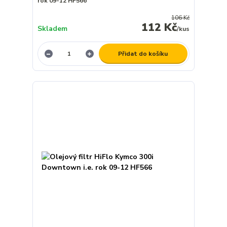
rok 09-12 HF566
106 Kč
112 Kč
Skladem
/
kus
Přidat do košíku