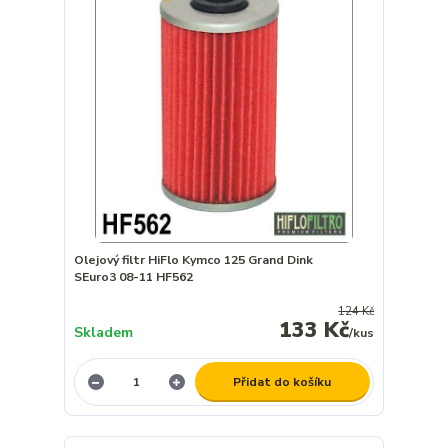
Olejový filtr HiFlo Kymco 125 Grand Dink
SEuro3 08-11 HF562
124 Kč
133 Kč
Skladem
/
kus
Přidat do košíku