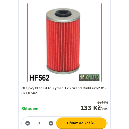
Olejový filtr HiFlo Kymco 125 Grand DinkEuro2 01-
07 HF562
124 Kč
133 Kč
Skladem
/
kus
Přidat do košíku