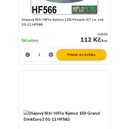
Olejový filtr HiFlo Kymco 125i People GT i.e. rok
10-12 HF566
106 Kč
112 Kč
Skladem
/
kus
Přidat do košíku