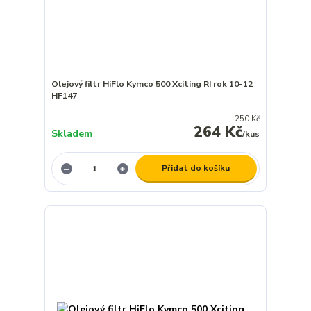
Olejový filtr HiFlo Kymco 500 Xciting RI rok 10-12
HF147
250 Kč
264 Kč
Skladem
/
kus
Přidat do košíku