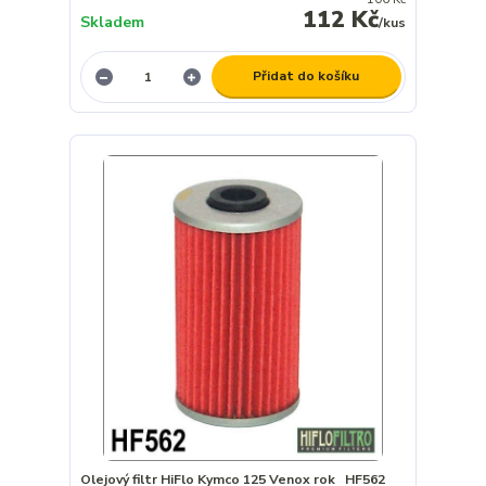
112 Kč
Skladem
/
kus
Přidat do košíku
Olejový filtr HiFlo Kymco 125 Venox rok HF562