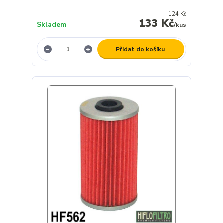
124 Kč
133 Kč
Skladem
/
kus
Přidat do košíku