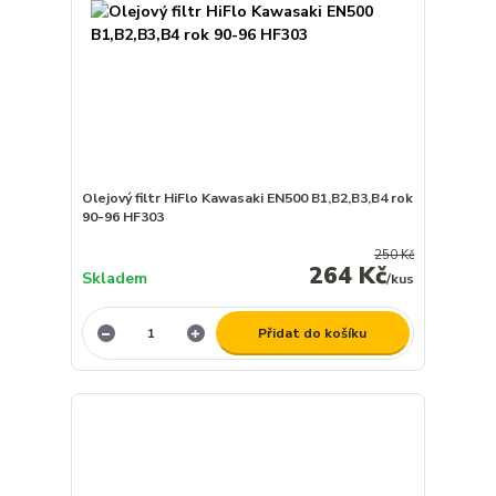
Olejový filtr HiFlo Kawasaki EN500 B1,B2,B3,B4 rok
90-96 HF303
250 Kč
264 Kč
Skladem
/
kus
Přidat do košíku