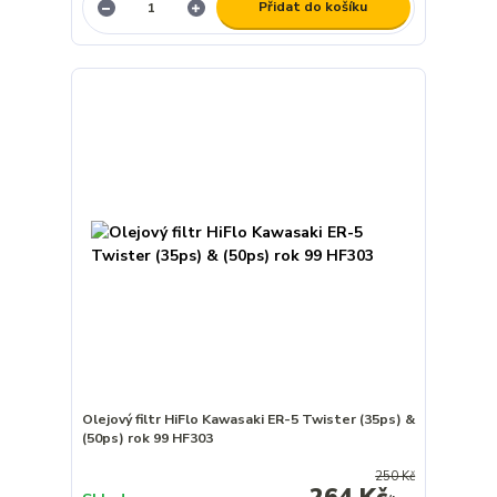
Přidat do košíku
Olejový filtr HiFlo Kawasaki ER-5 Twister (35ps) &
(50ps) rok 99 HF303
250 Kč
264 Kč