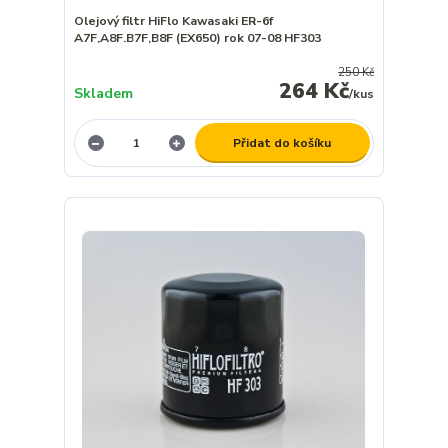
Olejový filtr HiFlo Kawasaki ER-6f
A7F,A8F.B7F,B8F (EX650) rok 07-08 HF303
250 Kč
264 Kč
Skladem
/
kus
Přidat do košíku