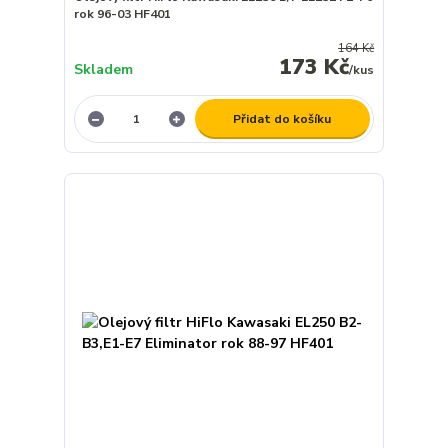
rok 96-03 HF401
164 Kč
173 Kč
Skladem
/
kus
Přidat do košíku