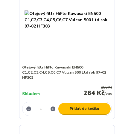
Olejový filtr HiFlo Kawasaki EN500
C1,C2,C3,C4,C5,C6,C7 Vulcan 500 Ltd rok 97-02
HF303
250 Kč
264 Kč
Skladem
/
kus
Přidat do košíku