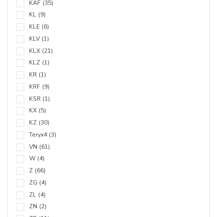
KAF
(35)
KL
(9)
KLE
(6)
KLV
(1)
KLX
(21)
KLZ
(1)
KR
(1)
KRF
(9)
KSR
(1)
KX
(5)
KZ
(30)
Teryx4
(3)
VN
(61)
W
(4)
Z
(66)
ZG
(4)
ZL
(4)
ZN
(2)