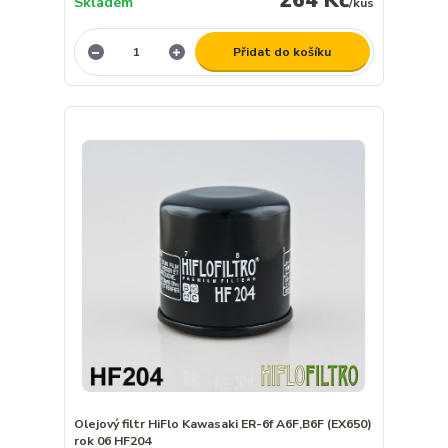
Skladem
/
kus
Přidat do košíku
Olejový filtr HiFlo Kawasaki ER-6f A6F,B6F (EX650)
rok 06 HF204