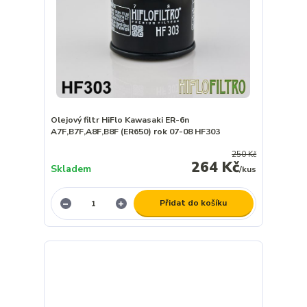
Olejový filtr HiFlo Kawasaki ER-6n
A7F,B7F,A8F,B8F (ER650) rok 07-08 HF303
250 Kč
264 Kč
Skladem
/
kus
Přidat do košíku