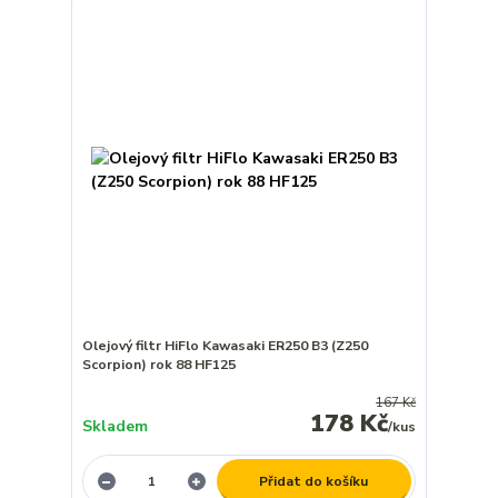
Olejový filtr HiFlo Kawasaki ER250 B3 (Z250
Scorpion) rok 88 HF125
167 Kč
178 Kč
Skladem
/
kus
Přidat do košíku