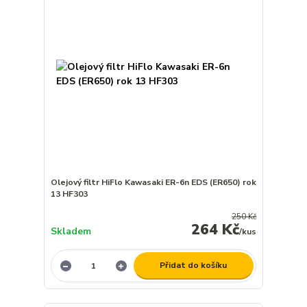
Olejový filtr HiFlo Kawasaki ER-6n EDS (ER650) rok
13 HF303
250 Kč
264 Kč
Skladem
/
kus
Přidat do košíku