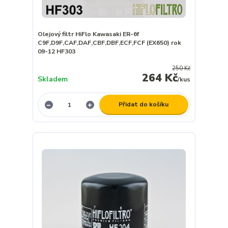
Olejový filtr HiFlo Kawasaki ER-6f
C9F,D9F,CAF,DAF,CBF,DBF,ECF,FCF (EX650) rok
09-12 HF303
250 Kč
264 Kč
Skladem
/
kus
Přidat do košíku