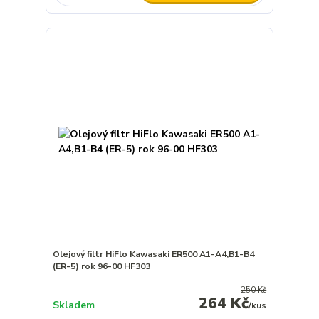
Olejový filtr HiFlo Kawasaki ER500 A1-A4,B1-B4
(ER-5) rok 96-00 HF303
250 Kč
264 Kč
Skladem
/
kus