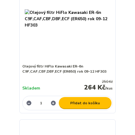
Olejový filtr HiFlo Kawasaki ER-6n
C9F,CAF,CBF,DBF,ECF (ER650) rok 09-12 HF303
250 Kč
264 Kč
Skladem
/
kus
Přidat do košíku