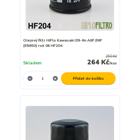
Olejový filtr HiFlo Kawasaki ER-6n A6F,B6F
(ER650) rok 06 HF204
250 Kč
264 Kč
Skladem
/
kus
Přidat do košíku