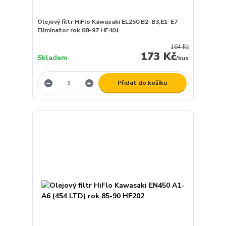
Olejový filtr HiFlo Kawasaki EL250 B2-B3,E1-E7
Eliminator rok 88-97 HF401
164 Kč
173 Kč
Skladem
/
kus
Přidat do košíku