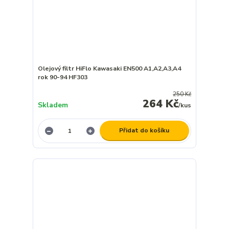
Olejový filtr HiFlo Kawasaki EN500 A1,A2,A3,A4
rok 90-94 HF303
250 Kč
264 Kč
Skladem
/
kus
Přidat do košíku