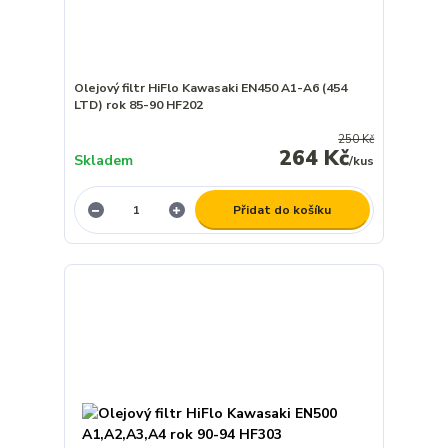
Olejový filtr HiFlo Kawasaki EN450 A1-A6 (454
LTD) rok 85-90 HF202
250 Kč
264 Kč
Skladem
/
kus
Přidat do košíku