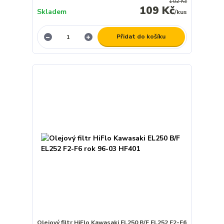
102 Kč
109 Kč
Skladem
/
kus
Přidat do košíku
Olejový filtr HiFlo Kawasaki EL250 B/F EL252 F2-F6