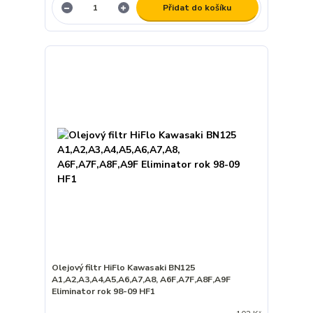
Přidat do košíku
Olejový filtr HiFlo Kawasaki BN125
A1,A2,A3,A4,A5,A6,A7,A8, A6F,A7F,A8F,A9F
Eliminator rok 98-09 HF1