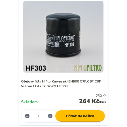
Olejový filtr HiFlo Kawasaki EN500 C7F,C8F,C9F
Vulcan Ltd rok 07-09 HF303
250 Kč
264 Kč
Skladem
/
kus
Přidat do košíku