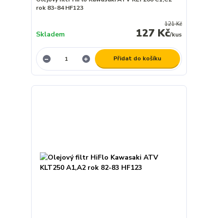
rok 83-84 HF123
121 Kč
127 Kč
Skladem
/
kus
Přidat do košíku