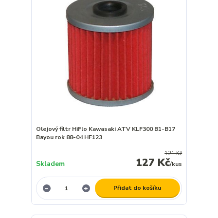
Olejový filtr HiFlo Kawasaki ATV KLF300 B1-B17
Bayou rok 88-04 HF123
121 Kč
127 Kč
Skladem
/
kus
Přidat do košíku