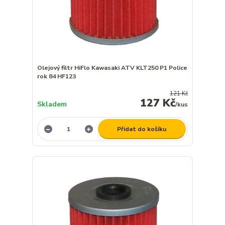
Olejový filtr HiFlo Kawasaki ATV KLT250 P1 Police
rok 84 HF123
121 Kč
127 Kč
Skladem
/
kus
Přidat do košíku