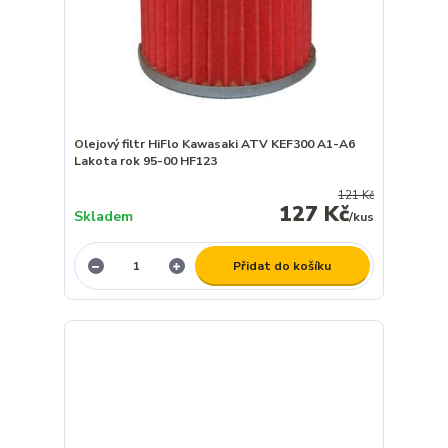
Olejový filtr HiFlo Kawasaki ATV KEF300 A1-A6
Lakota rok 95-00 HF123
121 Kč
127 Kč
Skladem
/
kus
Přidat do košíku