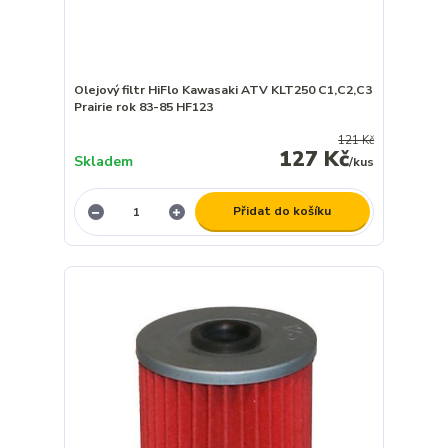
Olejový filtr HiFlo Kawasaki ATV KLT250 C1,C2,C3
Prairie rok 83-85 HF123
121 Kč
127 Kč
Skladem
/
kus
Přidat do košíku