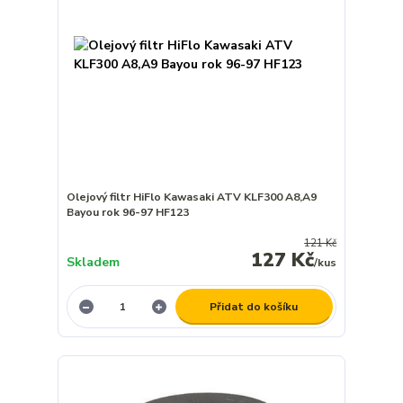
Olejový filtr HiFlo Kawasaki ATV KLF300 A8,A9
Bayou rok 96-97 HF123
121 Kč
127 Kč
Skladem
/
kus
Přidat do košíku