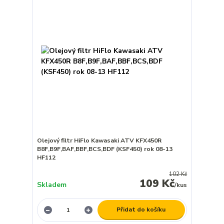
Olejový filtr HiFlo Kawasaki ATV KFX450R
B8F,B9F,BAF,BBF,BCS,BDF (KSF450) rok 08-13
HF112
102 Kč
109 Kč
Skladem
/
kus
Přidat do košíku