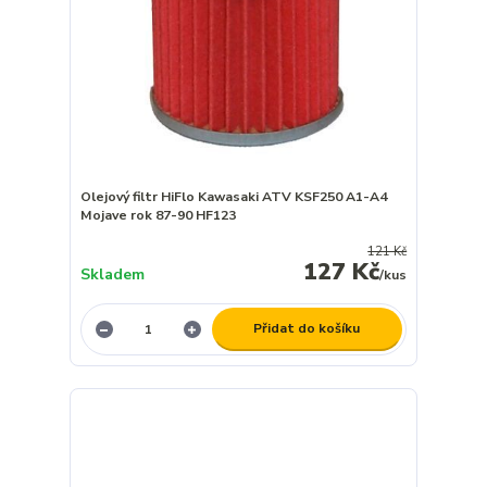
Olejový filtr HiFlo Kawasaki ATV KSF250 A1-A4
Mojave rok 87-90 HF123
121 Kč
127 Kč
Skladem
/
kus
Přidat do košíku