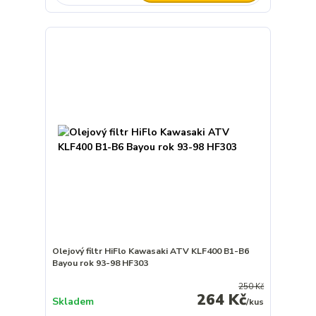
Olejový filtr HiFlo Kawasaki ATV KLF400 B1-B6
Bayou rok 93-98 HF303
250 Kč
264 Kč
Skladem
/
kus