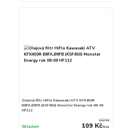
Olejový filtr HiFlo Kawasaki ATV KFX450R
B8FA,B9FB (KSF450) Monster Energy rok 08-09
HF112
102 Kč
109 Kč
Skladem
/
kus