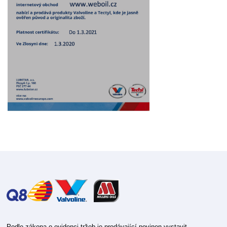
Podle zákona o evidenci tržeb je prodávající povinen vystavit