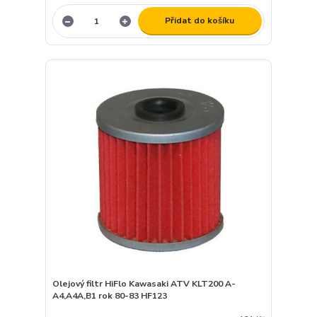
Přidat do košíku
Olejový filtr HiFlo Kawasaki ATV KLT200 A-
A4,A4A,B1 rok 80-83 HF123