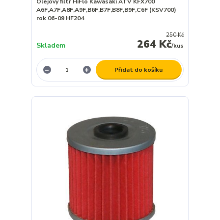
Olejový filtr HiFlo Kawasaki ATV KFX700
A6F,A7F,A8F,A9F,B6F,B7F,B8F,B9F,C6F (KSV700)
rok 06-09 HF204
250 Kč
264 Kč
Skladem
/
kus
Přidat do košíku