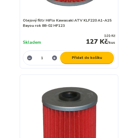
Olejový filtr HiFlo Kawasaki ATV KLF220 A1-A15
Bayou rok 88-02 HF123
121 Kč
127 Kč
Skladem
/
kus
Přidat do košíku