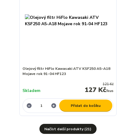
Olejový filtr HiFlo Kawasaki ATV KSF250 A5-A18
Mojave rok 91-04 HF123
121 Kč
127 Kč
Skladem
/
kus
Přidat do košíku
Načíst další produkty (21)