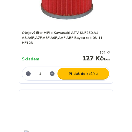
Olejový filtr HiFlo Kawasaki ATV KLF250 A1-
A3,A6F,A7F,A8F,A9F,AAF,ABF Bayou rok 03-11
HF123
121 Kč
127 Kč
Skladem
/
kus
Přidat do košíku