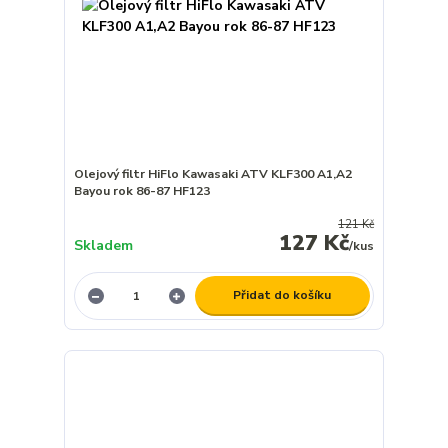
Olejový filtr HiFlo Kawasaki ATV KLF300 A1,A2
Bayou rok 86-87 HF123
121 Kč
127 Kč
Skladem
/
kus
Přidat do košíku