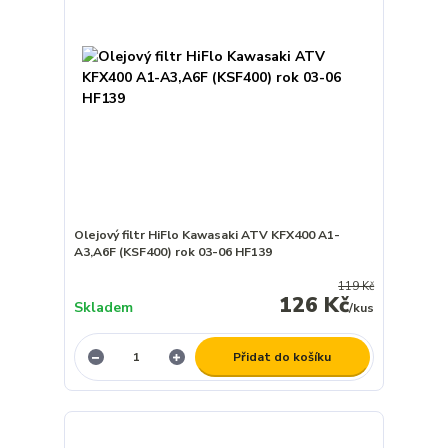
Olejový filtr HiFlo Kawasaki ATV KFX400 A1-
A3,A6F (KSF400) rok 03-06 HF139
119 Kč
126 Kč
Skladem
/
kus
Přidat do košíku