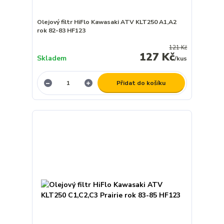
Olejový filtr HiFlo Kawasaki ATV KLT250 A1,A2
rok 82-83 HF123
121 Kč
127 Kč
Skladem
/
kus
Přidat do košíku