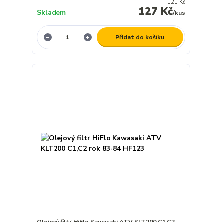
121 Kč
127 Kč
Skladem
/
kus
Přidat do košíku
Olejový filtr HiFlo Kawasaki ATV KLT200 C1,C2