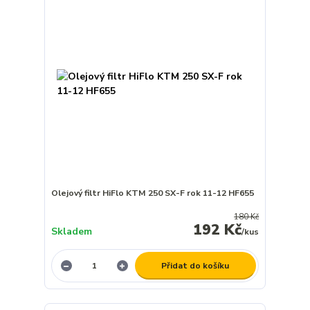
Olejový filtr HiFlo KTM 250 SX-F rok 11-12 HF655
180 Kč
192 Kč
Skladem
/
kus
Přidat do košíku