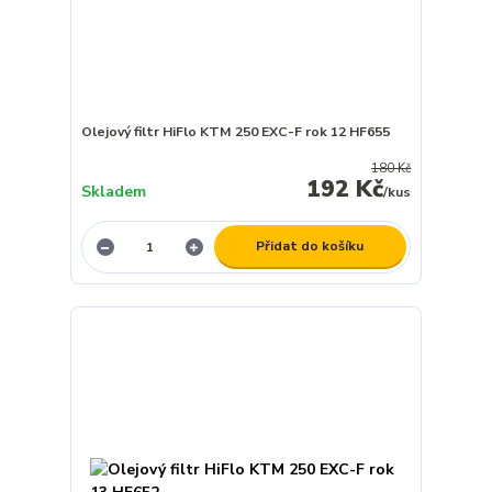
Olejový filtr HiFlo KTM 250 EXC-F rok 12 HF655
180 Kč
192 Kč
Skladem
/
kus
Přidat do košíku