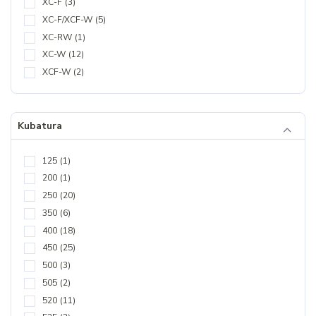
XC-F
(3)
XC-F/XCF-W
(5)
XC-RW
(1)
XC-W
(12)
XCF-W
(2)
Kubatura
125
(1)
200
(1)
250
(20)
350
(6)
400
(18)
450
(25)
500
(3)
505
(2)
520
(11)