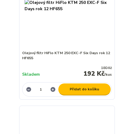
Olejový filtr HiFlo KTM 250 EXC-F Six Days rok 12
HF655
180 Kč
192 Kč
Skladem
/
kus
Přidat do košíku