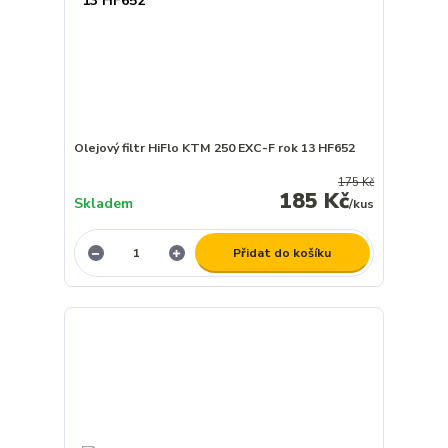
Olejový filtr HiFlo KTM 250 EXC-F rok 13 HF652
175 Kč
185 Kč
Skladem
/
kus
Přidat do košíku