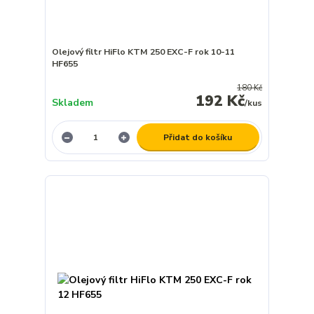
Olejový filtr HiFlo KTM 250 EXC-F rok 10-11
HF655
180 Kč
192 Kč
Skladem
/
kus
Přidat do košíku