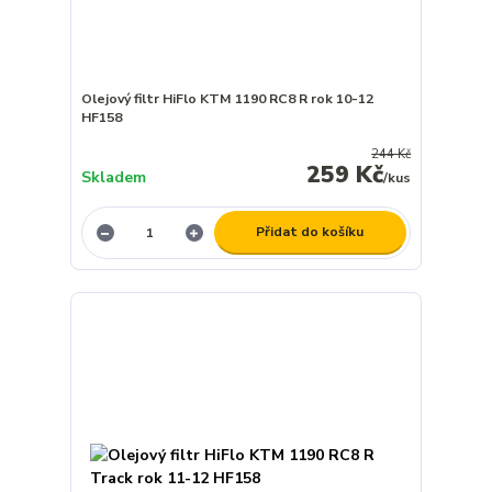
Olejový filtr HiFlo KTM 1190 RC8 R rok 10-12
HF158
244 Kč
259 Kč
Skladem
/
kus
Přidat do košíku