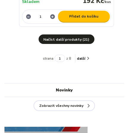
192 Kč
Skladem
/
kus
Přidat do košíku
Načíst další produkty (21)
strana
z 8
další
Novinky
Zobrazit všechny novinky