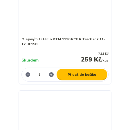
Olejový filtr HiFlo KTM 1190 RC8 R Track rok 11-
12 HF158
244 Kč
259 Kč
Skladem
/
kus
Přidat do košíku