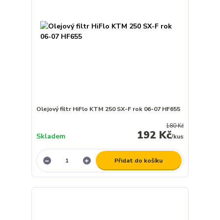
Olejový filtr HiFlo KTM 250 SX-F rok 06-07 HF655
180 Kč
192 Kč
Skladem
/
kus
Přidat do košíku