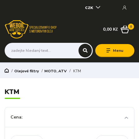
CZK
0
0,00 Kč
Menu
Olejové filtry
MOTO, ATV
KTM
KTM
Cena: