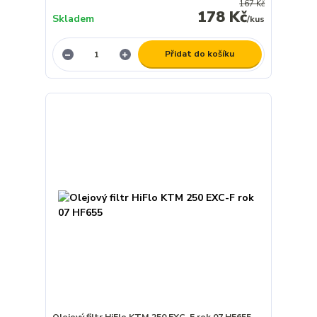
167 Kč
178 Kč
Skladem
/
kus
Přidat do košíku