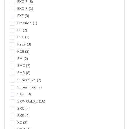
EXC-F
(8)
EXC-R
(1)
EXE
(3)
Freeride
(1)
LC
(2)
LSK
(2)
Rally
(3)
RC8
(3)
SM
(2)
SMC
(7)
SMR
(8)
Superduke
(2)
Supermoto
(7)
SX-F
(9)
SX/MXC/EXC
(18)
SXC
(4)
SXS
(2)
XC
(2)