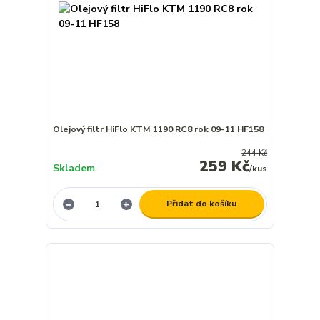
Olejový filtr HiFlo KTM 1190 RC8 rok 09-11 HF158
244 Kč
259 Kč
Skladem
/
kus
Přidat do košíku