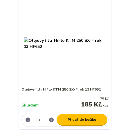
Olejový filtr HiFlo KTM 250 SX-F rok 13 HF652
175 Kč
185 Kč
Skladem
/
kus
Přidat do košíku