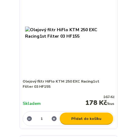
Olejový filtr HiFlo KTM 250 EXC Racing1st
Filter 03 HF155
167 Kč
178 Kč
Skladem
/
kus
Přidat do košíku