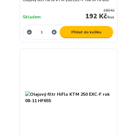
Olejový filtr HiFlo KTM 250 EXC-F rok 07 HF655
180 Kč
192 Kč
Skladem
/
kus
Přidat do košíku