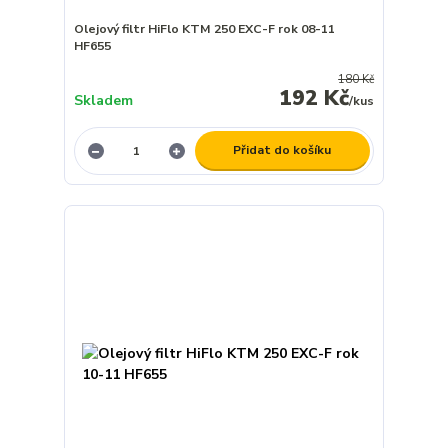
Olejový filtr HiFlo KTM 250 EXC-F rok 08-11
HF655
180 Kč
192 Kč
Skladem
/
kus
Přidat do košíku