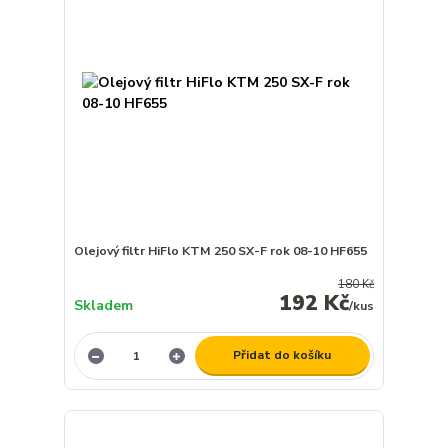
Olejový filtr HiFlo KTM 250 SX-F rok 08-10 HF655
180 Kč
192 Kč
Skladem
/
kus
Přidat do košíku