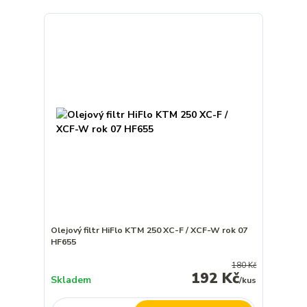
Olejový filtr HiFlo KTM 250 XC-F / XCF-W rok 07
HF655
180 Kč
192 Kč
Skladem
/
kus