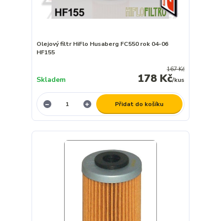
Olejový filtr HiFlo Husaberg FC550 rok 04-06
HF155
167 Kč
178 Kč
Skladem
/
kus
Přidat do košíku