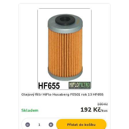
Olejový filtr HiFlo Husaberg FE501 rok 13 HF655
180 Kč
192 Kč
Skladem
/
kus
Přidat do košíku