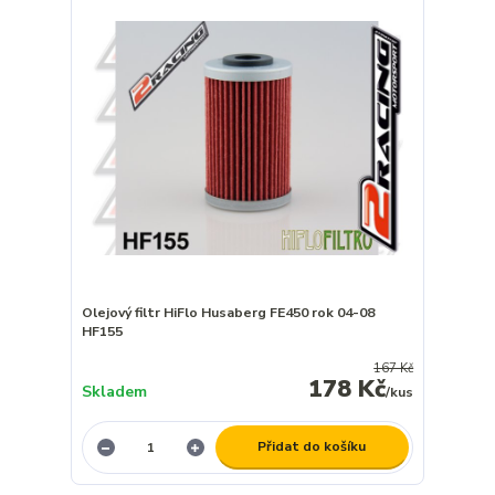
Olejový filtr HiFlo Husaberg FE450 rok 04-08
HF155
167 Kč
178 Kč
Skladem
/
kus
Přidat do košíku