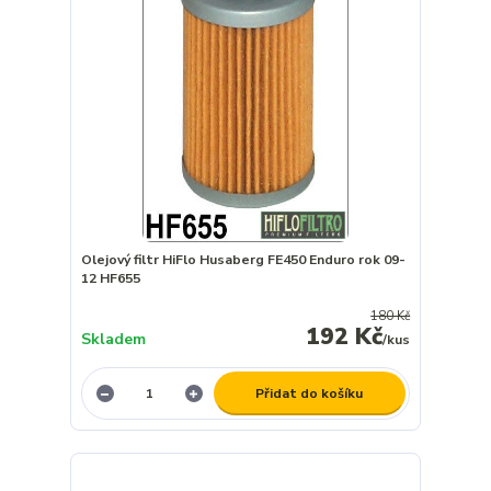
Olejový filtr HiFlo Husaberg FE450 Enduro rok 09-
12 HF655
180 Kč
192 Kč
Skladem
/
kus
Přidat do košíku