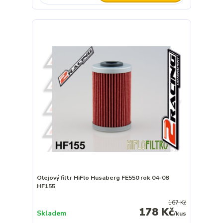
Olejový filtr HiFlo Husaberg FE550 rok 04-08
HF155
167 Kč
178 Kč
Skladem
/
kus