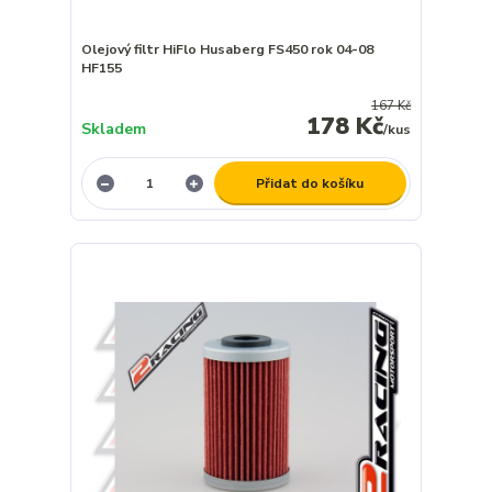
Olejový filtr HiFlo Husaberg FS450 rok 04-08
HF155
167 Kč
178 Kč
Skladem
/
kus
Přidat do košíku