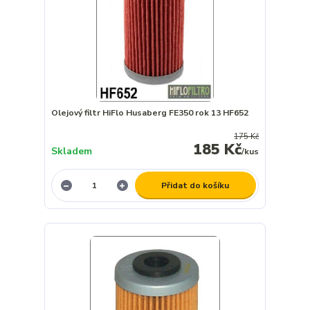
Olejový filtr HiFlo Husaberg FE350 rok 13 HF652
175 Kč
185 Kč
Skladem
/
kus
Přidat do košíku