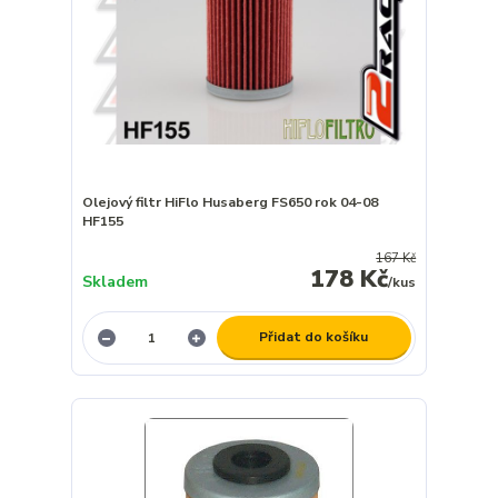
Olejový filtr HiFlo Husaberg FS650 rok 04-08
HF155
167 Kč
178 Kč
Skladem
/
kus
Přidat do košíku