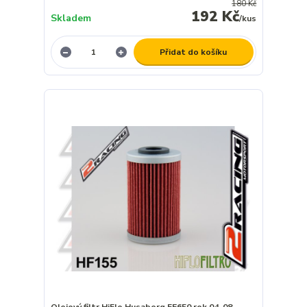
180 Kč
192 Kč
Skladem
/
kus
Přidat do košíku
Olejový filtr HiFlo Husaberg FE650 rok 04-08