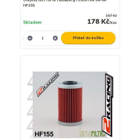
HF155
167 Kč
178 Kč
Skladem
/
kus
Přidat do košíku