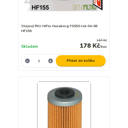
Olejový filtr HiFlo Husaberg FS550 rok 04-08
HF155
167 Kč
178 Kč
Skladem
/
kus
Přidat do košíku