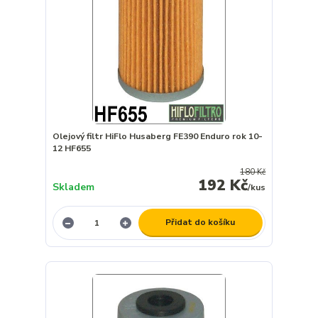
Olejový filtr HiFlo Husaberg FE390 Enduro rok 10-
12 HF655
180 Kč
192 Kč
Skladem
/
kus
Přidat do košíku