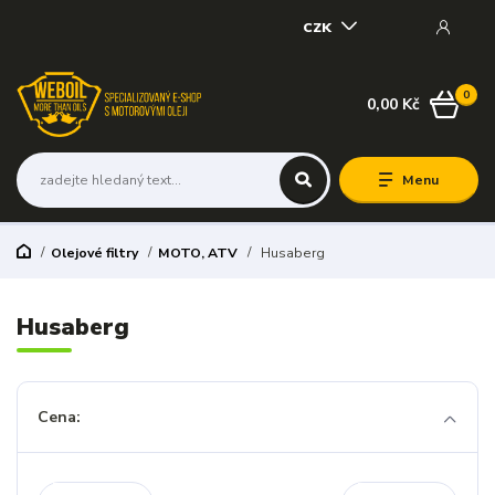
CZK
0
0,00 Kč
Menu
Olejové filtry
MOTO, ATV
Husaberg
Husaberg
Cena: