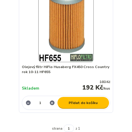
Olejový filtr HiFlo Husaberg FX450 Cross Country
rok 10-11 HF655
180 Kč
192 Kč
Skladem
/
kus
Přidat do košíku
strana
z 1