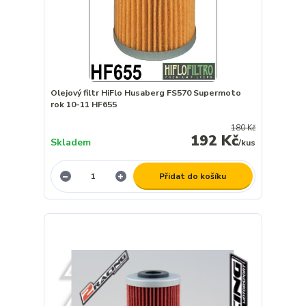
Olejový filtr HiFlo Husaberg FS570 Supermoto
rok 10-11 HF655
180 Kč
192 Kč
Skladem
/
kus
Přidat do košíku