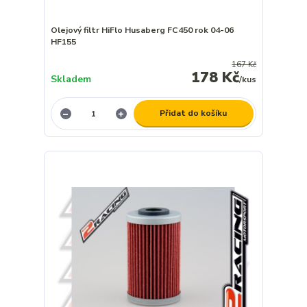
Olejový filtr HiFlo Husaberg FC450 rok 04-06
HF155
167 Kč
178 Kč
Skladem
/
kus
Přidat do košíku