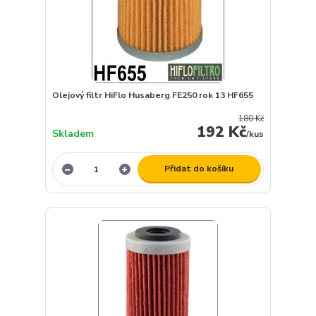
Olejový filtr HiFlo Husaberg FE250 rok 13 HF655
180 Kč
192 Kč
Skladem
/
kus
Přidat do košíku