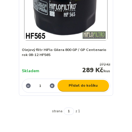
Olejový filtr HiFlo Gilera 800 GP / GP Centenario
rok 08-12 HF565
272 Kč
289 Kč
Skladem
/
kus
Přidat do košíku
strana
z 1