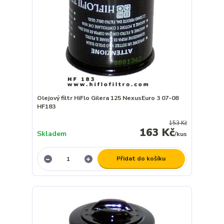
Olejový filtr HiFlo Gilera 125 NexusEuro 3 07-08
HF183
153 Kč
163 Kč
Skladem
/
kus
Přidat do košíku