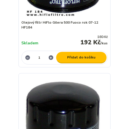
Olejový filtr HiFlo Gilera 500 Fuoco rok 07-12
HF184
180 Kč
192 Kč
Skladem
/
kus
Přidat do košíku