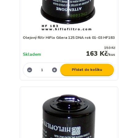
Olejový filtr HiFlo Gilera 125 DNA rok 01-03 HF183
153 Kč
163 Kč
Skladem
/
kus
Přidat do košíku