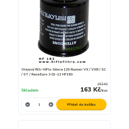
Olejový filtr HiFlo Gilera 125 Runner VX / VXR / SC
/ ST / RaceEuro 3 01-12 HF183
153 Kč
163 Kč
Skladem
/
kus
Přidat do košíku