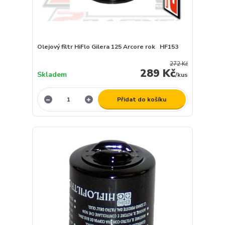
Olejový filtr HiFlo Gilera 125 Arcore rok HF153
272 Kč
289 Kč
Skladem
/
kus
Přidat do košíku