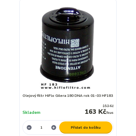
Olejový filtr HiFlo Gilera 180 DNA rok 01-03 HF183
153 Kč
163 Kč
Skladem
/
kus
Přidat do košíku