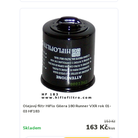
Olejový filtr HiFlo Gilera 180 Runner VXR rok 01-
03 HF183
153 Kč
163 Kč
Skladem
/
kus