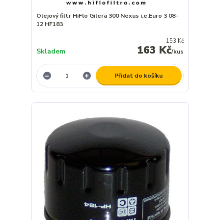
Olejový filtr HiFlo Gilera 300 Nexus i.e.Euro 3 08-
12 HF183
153 Kč
163 Kč
Skladem
/
kus
Přidat do košíku