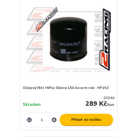
Olejový filtr HiFlo Gilera 150 Arcore rok HF153
272 Kč
289 Kč
Skladem
/
kus
Přidat do košíku