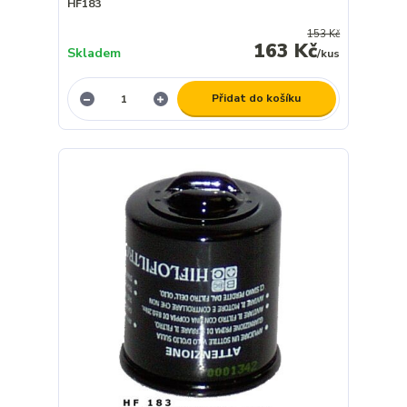
HF183
153 Kč
163 Kč
Skladem
/
kus
Přidat do košíku