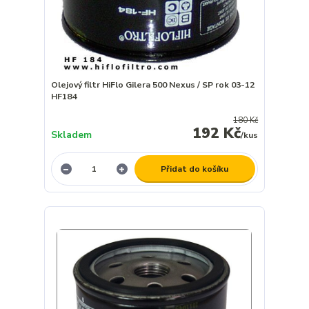
Olejový filtr HiFlo Gilera 500 Nexus / SP rok 03-12
HF184
180 Kč
192 Kč
Skladem
/
kus
Přidat do košíku