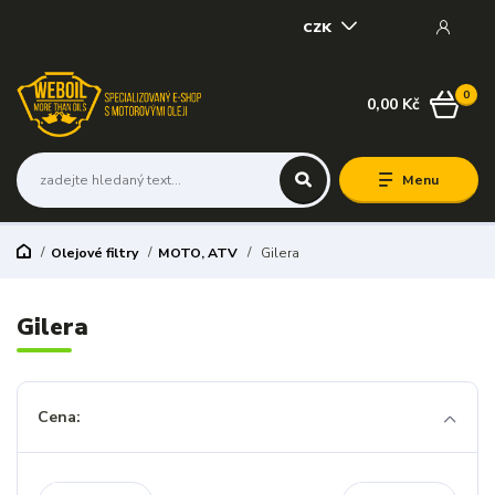
CZK
0
0,00 Kč
Menu
Olejové filtry
MOTO, ATV
Gilera
Gilera
Cena: