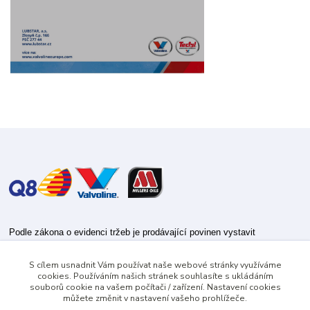
Podle zákona o evidenci tržeb je prodávající povinen vystavit
kupujícímu účtenku.
S cílem usnadnit Vám používat naše webové stránky využíváme
Zároveň je povinen zaevidovat přijatou tržbu u správce daně online; v
cookies. Používáním našich stránek souhlasíte s ukládáním
případě technického výpadku pak nejpozději do 48 hodin.
souborů cookie na vašem počítači / zařízení. Nastavení cookies
můžete změnit v nastavení vašeho prohlížeče.