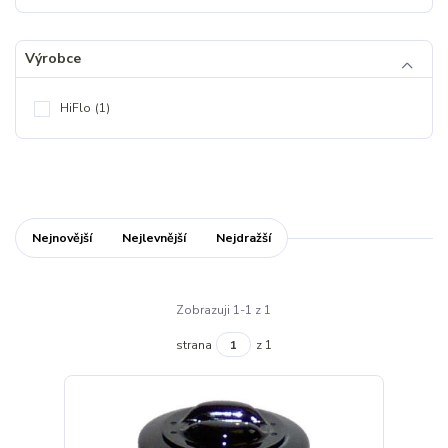
Výrobce
HiFlo
(1)
Nejnovější
Nejlevnější
Nejdražší
Zobrazuji 1-1 z 1
strana
z 1