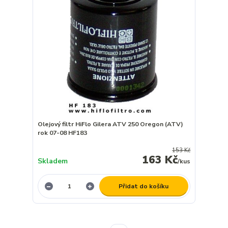
Olejový filtr HiFlo Gilera ATV 250 Oregon (ATV)
rok 07-08 HF183
153 Kč
163 Kč
Skladem
/
kus
Přidat do košíku