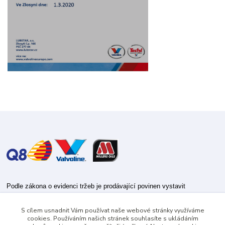
Podle zákona o evidenci tržeb je prodávající povinen vystavit
kupujícímu účtenku.
S cílem usnadnit Vám používat naše webové stránky využíváme
Zároveň je povinen zaevidovat přijatou tržbu u správce daně online; v
cookies. Používáním našich stránek souhlasíte s ukládáním
případě technického výpadku pak nejpozději do 48 hodin.