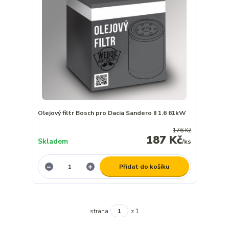
Olejový filtr Bosch pro Dacia Sandero II 1.6 61kW
176 Kč
187 Kč
Skladem
/
ks
Přidat do košíku
strana
z 1