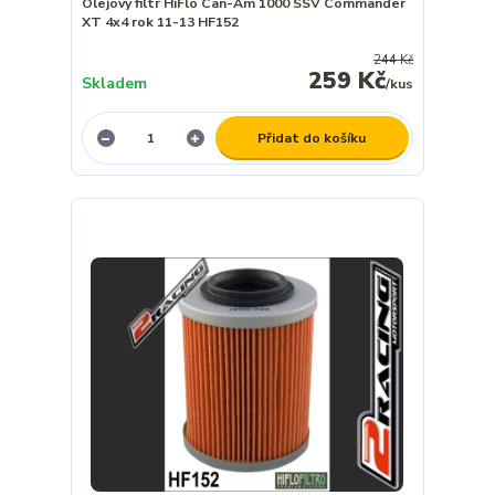
Olejový filtr HiFlo Can-Am 1000 SSV Commander
XT 4x4 rok 11-13 HF152
244 Kč
259 Kč
Skladem
/
kus
Přidat do košíku