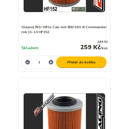
Olejový filtr HiFlo Can-Am 800 SSV R Commander
rok 11-13 HF152
244 Kč
259 Kč
Skladem
/
kus
Přidat do košíku