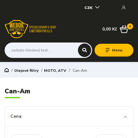
CZK
0
0,00 Kč
Menu
Olejové filtry
MOTO, ATV
Can-Am
Can-Am
Cena: