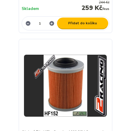
244 Kč
259 Kč
Skladem
/
kus
Přidat do košíku