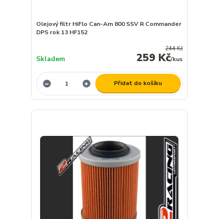
Olejový filtr HiFlo Can-Am 800 SSV R Commander
DPS rok 13 HF152
244 Kč
259 Kč
Skladem
/
kus
Přidat do košíku