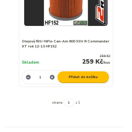
Olejový filtr HiFlo Can-Am 800 SSV R Commander
XT rok 12-13 HF152
244 Kč
259 Kč
Skladem
/
kus
Přidat do košíku
strana
z 1