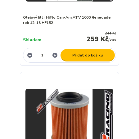
Olejový filtr HiFlo Can-Am ATV 1000 Renegade
rok 12-13 HF152
244 Kč
259 Kč
Skladem
/
kus
Přidat do košíku