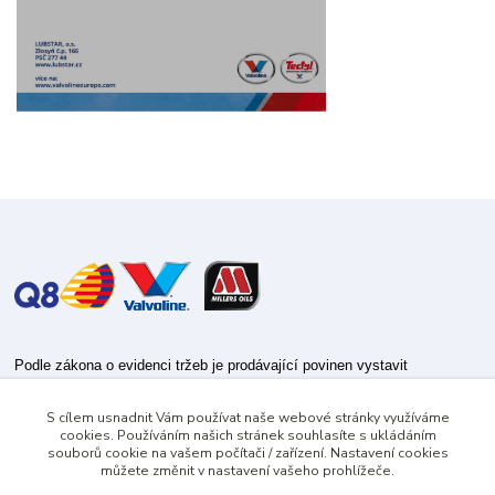
Podle zákona o evidenci tržeb je prodávající povinen vystavit
kupujícímu účtenku.
S cílem usnadnit Vám používat naše webové stránky využíváme
Zároveň je povinen zaevidovat přijatou tržbu u správce daně online; v
cookies. Používáním našich stránek souhlasíte s ukládáním
případě technického výpadku pak nejpozději do 48 hodin.
souborů cookie na vašem počítači / zařízení. Nastavení cookies
můžete změnit v nastavení vašeho prohlížeče.