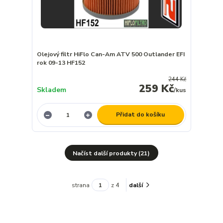
Olejový filtr HiFlo Can-Am ATV 500 Outlander EFI
rok 09-13 HF152
244 Kč
259 Kč
Skladem
/
kus
Přidat do košíku
Načíst další produkty (21)
strana
z 4
další