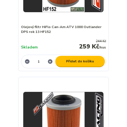
Olejový filtr HiFlo Can-Am ATV 1000 Outlander
DPS rok 13 HF152
244 Kč
259 Kč
Skladem
/
kus
Přidat do košíku