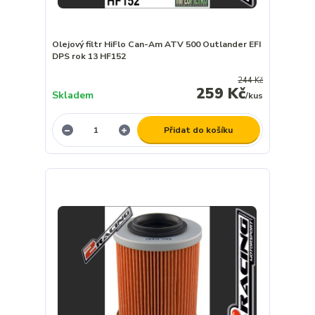
Olejový filtr HiFlo Can-Am ATV 500 Outlander EFI
DPS rok 13 HF152
244 Kč
259 Kč
Skladem
/
kus
Přidat do košíku