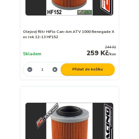
Olejový filtr HiFlo Can-Am ATV 1000 Renegade X
xc rok 12-13 HF152
244 Kč
259 Kč
Skladem
/
kus
Přidat do košíku