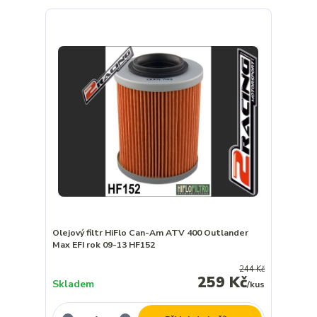
Olejový filtr HiFlo Can-Am ATV 400 Outlander
Max EFI rok 09-13 HF152
244 Kč
259 Kč
Skladem
/
kus