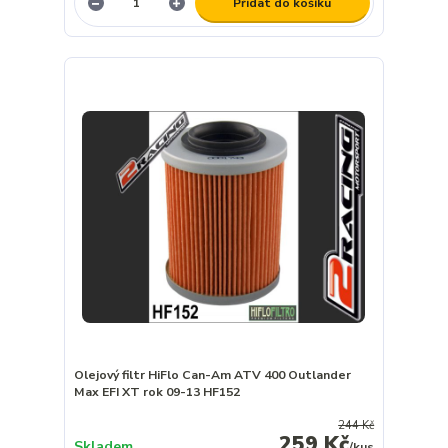
Přidat do košíku
Olejový filtr HiFlo Can-Am ATV 400 Outlander
Max EFI XT rok 09-13 HF152
244 Kč
259 Kč
Skladem
/
kus