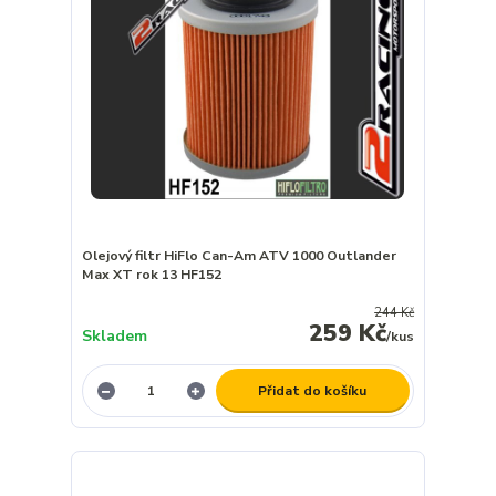
Olejový filtr HiFlo Can-Am ATV 1000 Outlander
Max XT rok 13 HF152
244 Kč
259 Kč
Skladem
/
kus
Přidat do košíku