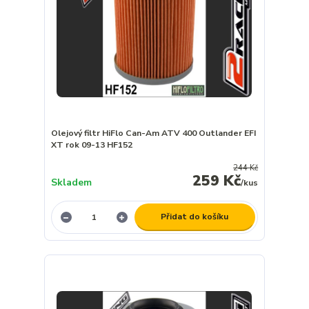
Olejový filtr HiFlo Can-Am ATV 400 Outlander EFI
XT rok 09-13 HF152
244 Kč
259 Kč
Skladem
/
kus
Přidat do košíku