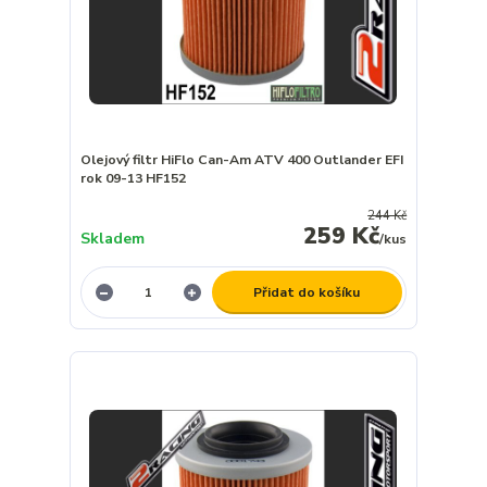
Olejový filtr HiFlo Can-Am ATV 400 Outlander EFI
rok 09-13 HF152
244 Kč
259 Kč
Skladem
/
kus
Přidat do košíku