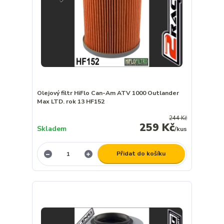
Olejový filtr HiFlo Can-Am ATV 1000 Outlander
Max LTD. rok 13 HF152
244 Kč
259 Kč
Skladem
/
kus
Přidat do košíku