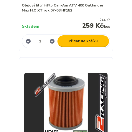
Olejový filtr HiFlo Can-Am ATV 400 Outlander
Max H.O XT rok 07-08 HF152
244 Kč
259 Kč
Skladem
/
kus
Přidat do košíku