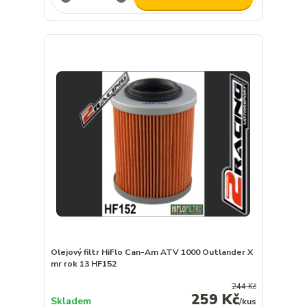
Olejový filtr HiFlo Can-Am ATV 1000 Outlander X
mr rok 13 HF152
244 Kč
259 Kč
Skladem
/
kus