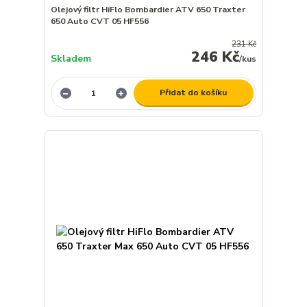
Olejový filtr HiFlo Bombardier ATV 650 Traxter
650 Auto CVT 05 HF556
231 Kč
246 Kč
Skladem
/
kus
Přidat do košíku