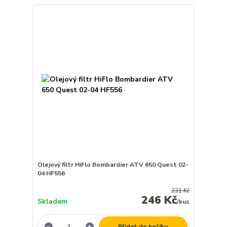
Olejový filtr HiFlo Bombardier ATV 650 Quest 02-
04 HF556
231 Kč
246 Kč
Skladem
/
kus
Přidat do košíku