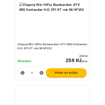
Olejový filtr HiFlo Bombardier ATV 650 Outlander
H.O. EFI XT rok 06 HF152
244 Kč
259 Kč
Skladem
/
kus
Přidat do košíku