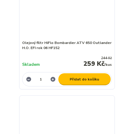
Olejový filtr HiFlo Bombardier ATV 650 Outlander
H.O. EFI rok 06 HF152
244 Kč
259 Kč
Skladem
/
kus
Přidat do košíku