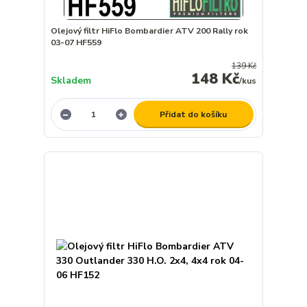
Olejový filtr HiFlo Bombardier ATV 200 Rally rok
03-07 HF559
139 Kč
148 Kč
Skladem
/
kus
Přidat do košíku