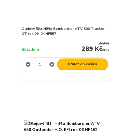
Olejový filtr HiFlo Bombardier ATV 500 Traxter
XT rok 99-04 HF557
272 Kč
289 Kč
Skladem
/
kus
Přidat do košíku