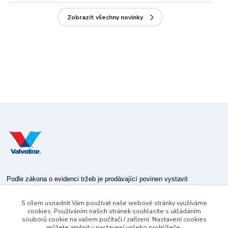
Zobrazit všechny novinky
Podle zákona o evidenci tržeb je prodávající povinen vystavit
kupujícímu účtenku.
S cílem usnadnit Vám používat naše webové stránky využíváme
Zároveň je povinen zaevidovat přijatou tržbu u správce daně online; v
cookies. Používáním našich stránek souhlasíte s ukládáním
případě technického výpadku pak nejpozději do 48 hodin.
souborů cookie na vašem počítači / zařízení. Nastavení cookies
můžete změnit v nastavení vašeho prohlížeče.