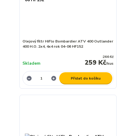
Olejový filtr HiFlo Bombardier ATV 400 Outlander
400 H.O. 2x4, 4x4 rok 04-06 HF152
244 Kč
259 Kč
Skladem
/
kus
Přidat do košíku