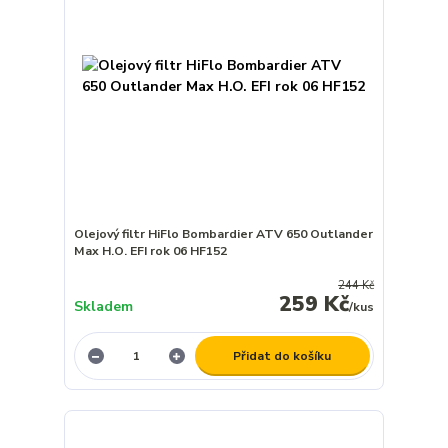
Olejový filtr HiFlo Bombardier ATV 650 Outlander
Max H.O. EFI rok 06 HF152
244 Kč
259 Kč
Skladem
/
kus
Přidat do košíku