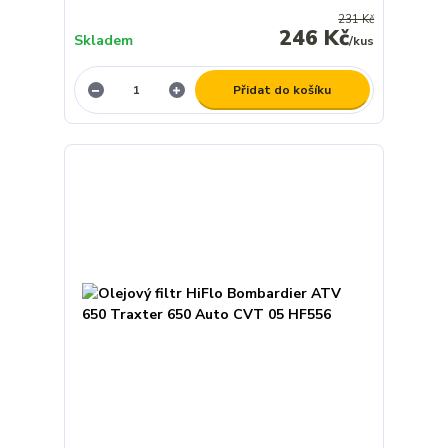
231 Kč
246 Kč
Skladem
/
kus
Přidat do košíku