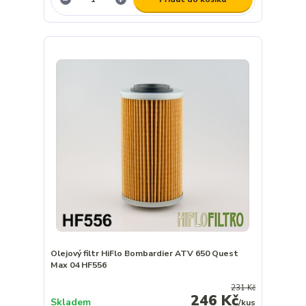
Olejový filtr HiFlo Bombardier ATV 650 Quest
Max 04 HF556
231 Kč
246 Kč
Skladem
/
kus