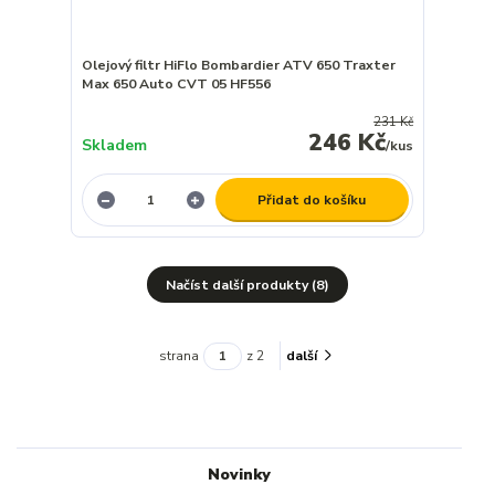
Olejový filtr HiFlo Bombardier ATV 650 Traxter
Max 650 Auto CVT 05 HF556
231 Kč
246 Kč
Skladem
/
kus
Přidat do košíku
Načíst další produkty (8)
strana
z 2
další
Novinky