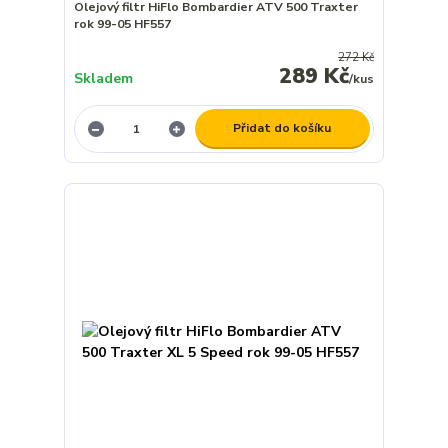
Olejový filtr HiFlo Bombardier ATV 500 Traxter
rok 99-05 HF557
272 Kč
289 Kč
Skladem
/
kus
Přidat do košíku