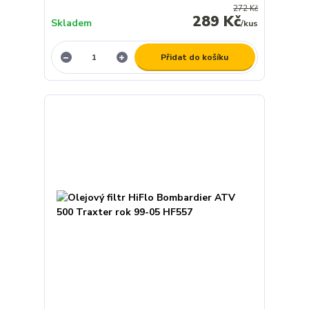
272 Kč
289 Kč
Skladem
/
kus
Přidat do košíku