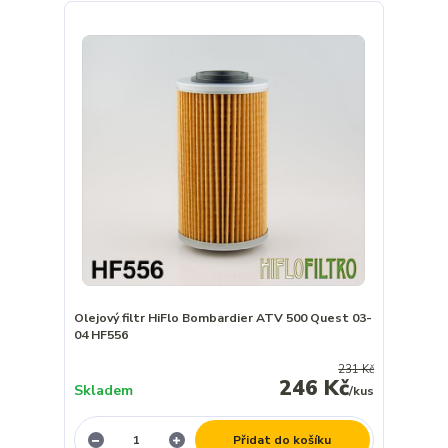
Olejový filtr HiFlo Bombardier ATV 500 Quest 03-
04 HF556
231 Kč
246 Kč
Skladem
/
kus
Přidat do košíku