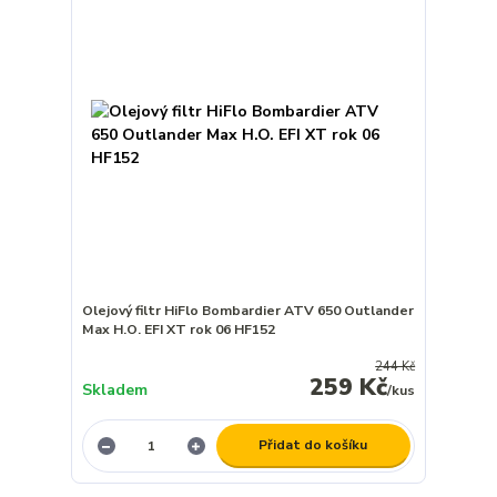
Olejový filtr HiFlo Bombardier ATV 650 Outlander
Max H.O. EFI XT rok 06 HF152
244 Kč
259 Kč
Skladem
/
kus
Přidat do košíku