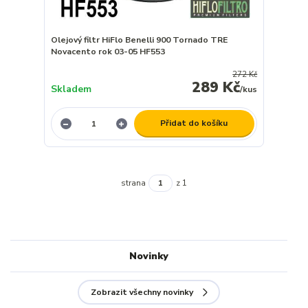
Olejový filtr HiFlo Benelli 900 Tornado TRE
Novacento rok 03-05 HF553
272 Kč
289 Kč
Skladem
/
kus
Přidat do košíku
strana
z 1
Novinky
Zobrazit všechny novinky