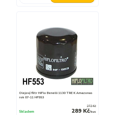
Olejový filtr HiFlo Benelli 1130 TRE K Amazonas
rok 07-11 HF553
272 Kč
289 Kč
Skladem
/
kus