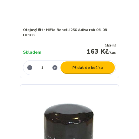
Olejový filtr HiFlo Benelli 250 Adiva rok 06-08
HF183
153 Kč
163 Kč
Skladem
/
kus
Přidat do košíku