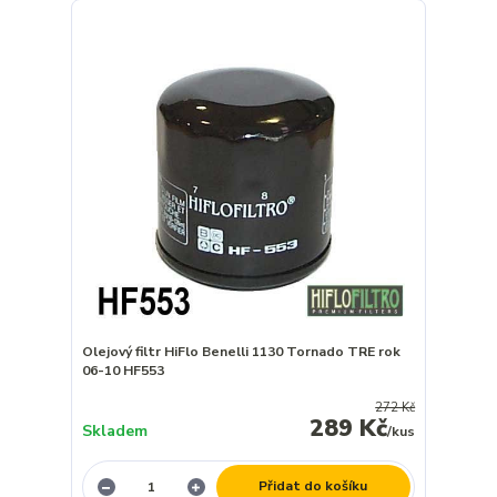
Olejový filtr HiFlo Benelli 1130 Tornado TRE rok
06-10 HF553
272 Kč
289 Kč
Skladem
/
kus
Přidat do košíku