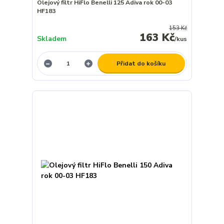
Olejový filtr HiFlo Benelli 125 Adiva rok 00-03
HF183
153 Kč
163 Kč
Skladem
/
kus
Přidat do košíku