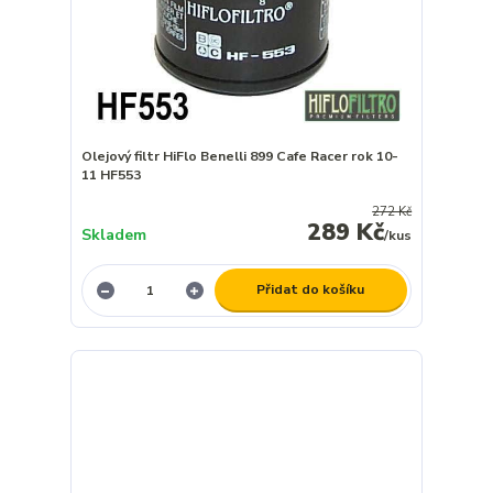
Olejový filtr HiFlo Benelli 899 Cafe Racer rok 10-
11 HF553
272 Kč
289 Kč
Skladem
/
kus
Přidat do košíku