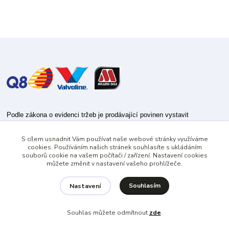
Podle zákona o evidenci tržeb je prodávající povinen vystavit
kupujícímu účtenku.
S cílem usnadnit Vám používat naše webové stránky využíváme
Zároveň je povinen zaevidovat přijatou tržbu u správce daně online; v
cookies. Používáním našich stránek souhlasíte s ukládáním
případě technického výpadku pak nejpozději do 48 hodin.
souborů cookie na vašem počítači / zařízení. Nastavení cookies
můžete změnit v nastavení vašeho prohlížeče.
Souhlasím
Nastavení
Souhlas můžete odmítnout
zde
.