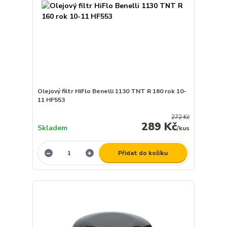
Olejový filtr HiFlo Benelli 1130 TNT R 160 rok 10-
11 HF553
272 Kč
289 Kč
Skladem
/
kus
Přidat do košíku