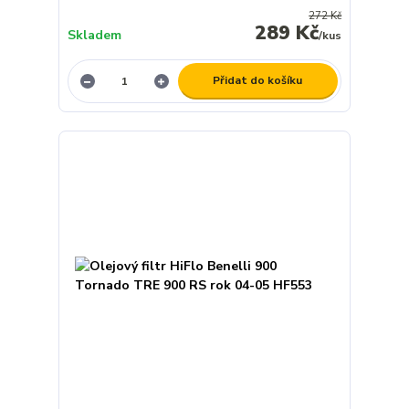
272 Kč
289 Kč
Skladem
/
kus
Přidat do košíku