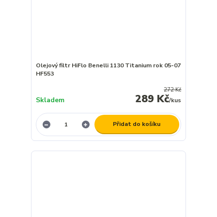
Olejový filtr HiFlo Benelli 1130 Titanium rok 05-07
HF553
272 Kč
289 Kč
Skladem
/
kus
Přidat do košíku