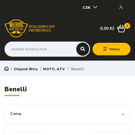
CZK
0
0,00 Kč
Menu
Olejové filtry
MOTO, ATV
Benelli
Benelli
Cena: