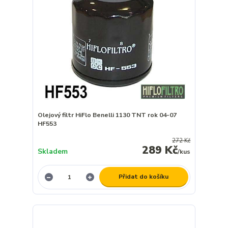
Olejový filtr HiFlo Benelli 1130 TNT rok 04-07
HF553
272 Kč
289 Kč
Skladem
/
kus
Přidat do košíku