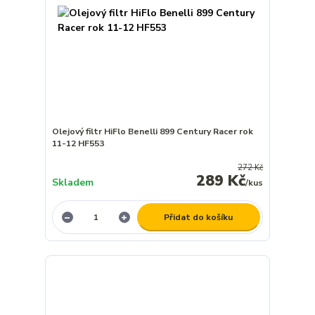
Olejový filtr HiFlo Benelli 899 Century Racer rok
11-12 HF553
272 Kč
289 Kč
Skladem
/
kus
Přidat do košíku