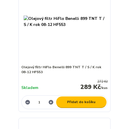
Olejový filtr HiFlo Benelli 899 TNT T / S / K rok
08-12 HF553
272 Kč
289 Kč
Skladem
/
kus
Přidat do košíku