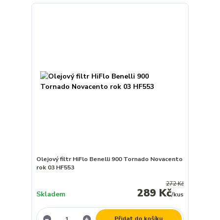
Olejový filtr HiFlo Benelli 900 Tornado Novacento
rok 03 HF553
272 Kč
289 Kč
Skladem
/
kus
Přidat do košíku