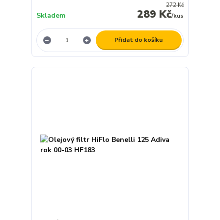
272 Kč
289 Kč
Skladem
/
kus
Přidat do košíku