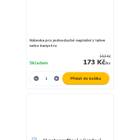
Nálevka pro jednoduché naplnění z lahve
nebo kanystru
163 Kč
173 Kč
Skladem
/
ks
Přidat do košíku