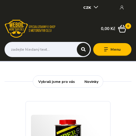
CZK
0
0,00 Kč
Menu
Vybrali jsme pro vás
Novinky