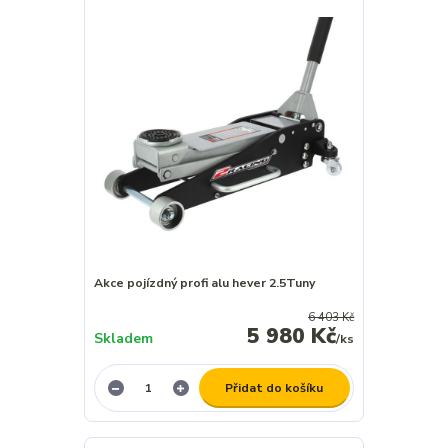
Akce pojízdný profi alu hever 2.5Tuny
6 403 Kč
5 980 Kč
Skladem
/
ks
Přidat do košíku