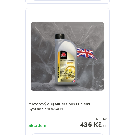
Motorový olej Millers oils EE Semi
Synthetic 10w-40 1l
411 Kč
436 Kč
Skladem
/
ks