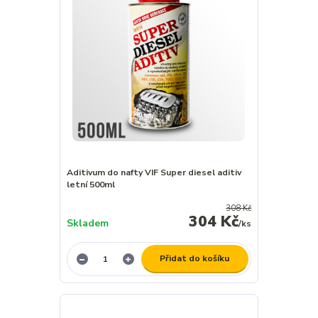
Aditivum do nafty VIF Super diesel aditiv
letní 500ml
308 Kč
304 Kč
Skladem
/
ks
Přidat do košíku