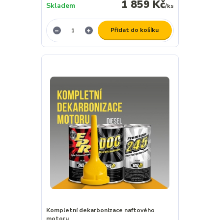
1 859 Kč
Skladem
/
ks
Přidat do košíku
Kompletní dekarbonizace naftového
motoru