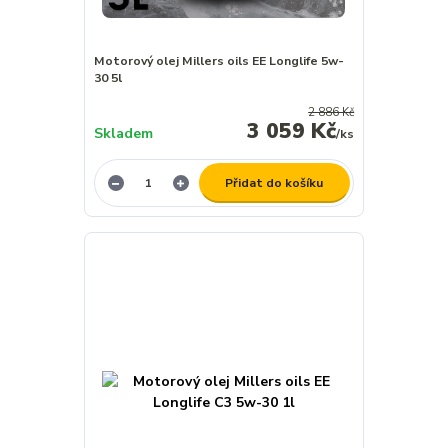
Motorový olej Millers oils EE Longlife 5w-
30 5l
2 886 Kč
3 059 Kč
Skladem
/
ks
Přidat do košíku