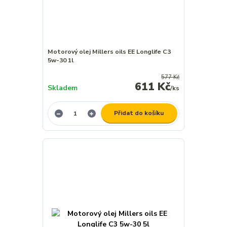
Motorový olej Millers oils EE Longlife C3
5w-30 1l
577 Kč
611 Kč
Skladem
/
ks
Přidat do košíku