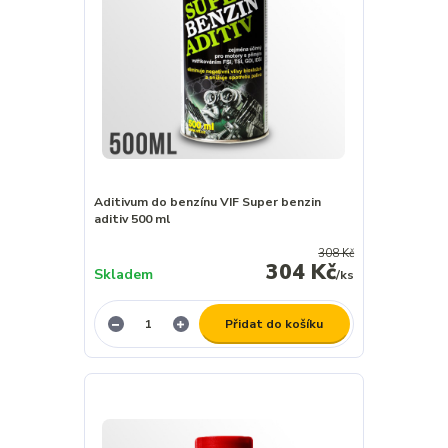
Aditivum do benzínu VIF Super benzin
aditiv 500 ml
308 Kč
304 Kč
Skladem
/
ks
Přidat do košíku