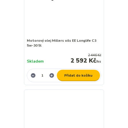
Motorový olej Millers oils EE Longlife C3
5w-30 5l
2 446 Kč
2 592 Kč
Skladem
/
ks
Přidat do košíku