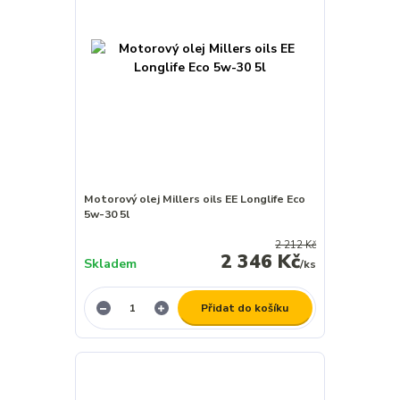
Motorový olej Millers oils EE Longlife Eco
5w-30 5l
2 212 Kč
2 346 Kč
Skladem
/
ks
Přidat do košíku