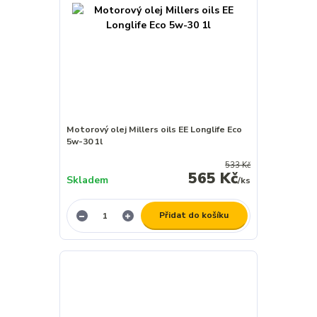
Motorový olej Millers oils EE Longlife Eco
5w-30 1l
533 Kč
565 Kč
Skladem
/
ks
Přidat do košíku