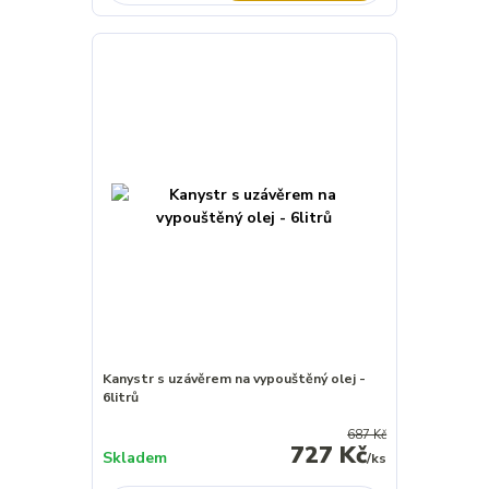
Kanystr s uzávěrem na vypouštěný olej -
6litrů
687 Kč
727 Kč
Skladem
/
ks