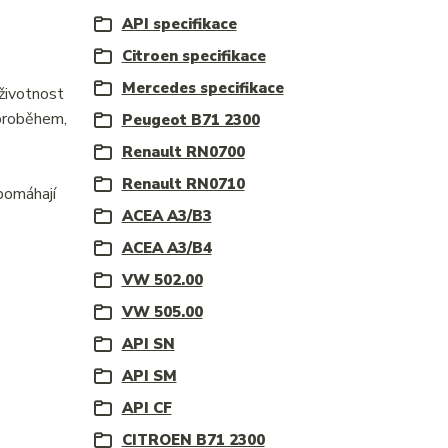
API specifikace
Citroen specifikace
Mercedes specifikace
 životnost
 proběhem,
Peugeot B71 2300
Renault RN0700
Renault RN0710
opomáhají
ACEA A3/B3
ACEA A3/B4
VW 502.00
VW 505.00
API SN
API SM
API CF
CITROEN B71 2300