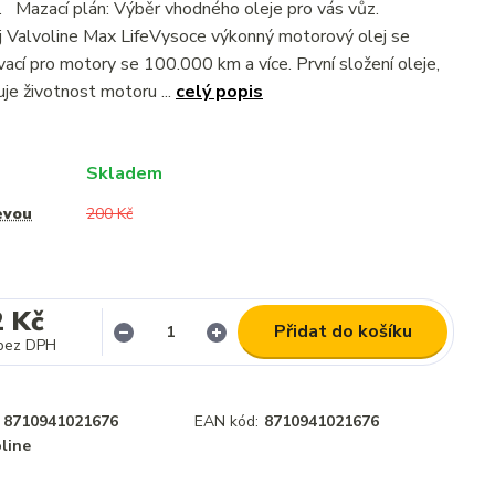
Mazací plán: Výběr vhodného oleje pro vás vůz.
 Valvoline Max LifeVysoce výkonný motorový olej se
ivací pro motory se 100.000 km a více. První složení oleje,
je životnost motoru ...
celý popis
Skladem
evou
200 Kč
2 Kč
Přidat do košíku
bez DPH
8710941021676
EAN kód:
8710941021676
line