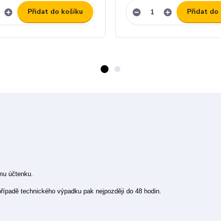
Přidat do košíku
Přidat do
ímu účtenku.
 případě technického výpadku pak nejpozději do 48 hodin.