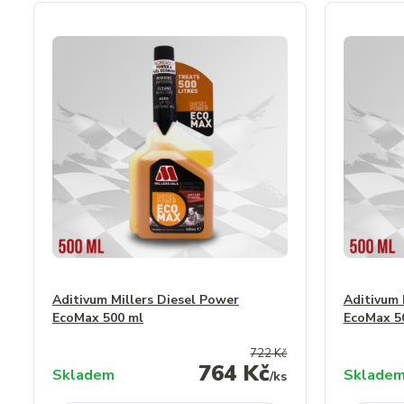
Aditivum Millers Diesel Power
Aditivum 
EcoMax 500 ml
EcoMax 5
722 Kč
764 Kč
Skladem
Sklade
/
ks