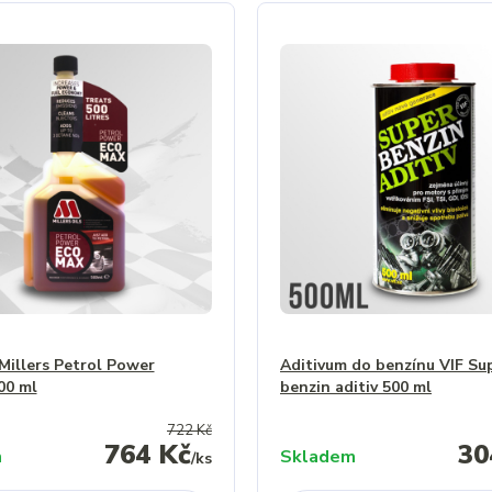
Millers Petrol Power
Aditivum do benzínu VIF Su
00 ml
benzin aditiv 500 ml
722 Kč
764 Kč
30
m
Skladem
/
ks