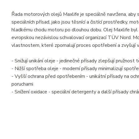
Řada motorových olejů Maxlife je speciálně navržena, aby 
speciálních přísad, jako jsou těsnící a čistící prostředky, mo
hladkému chodu motoru po dlouhou dobu. Olej Maxlife byl 
evropskou nezávislou schvalovací organizací TÜV Nord. Mot
vlastnostem, které zpomalují proces opotřebení a zvyšují
- Snižují unikání oleje - jedinečné přísady zlepšují pružnost 
- Nižší spotřeba oleje - moderní přísady minimalizují spotř
- Vyšší ochrana před opotřebením - unikátní přísady na oc
poruchami
- Snížení oxidace - speciální detergenty a další přísady chr