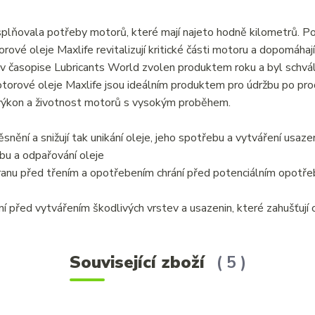
splňovala potřeby motorů, které mají najeto hodně kilometrů. P
torové oleje Maxlife revitalizují kritické části motoru a dopomáhaj
v časopise Lubricants World zvolen produktem roku a byl schvá
orové oleje Maxlife jsou ideálním produktem pro údržbu po prod
 výkon a životnost motorů s vysokým proběhem.
těsnění a snižují tak unikání oleje, jeho spotřebu a vytváření usaze
ebu a odpařování oleje
hranu před třením a opotřebením chrání před potenciálním opotř
ání před vytvářením škodlivých vrstev a usazenin, které zahušťují o
Související zboží
5