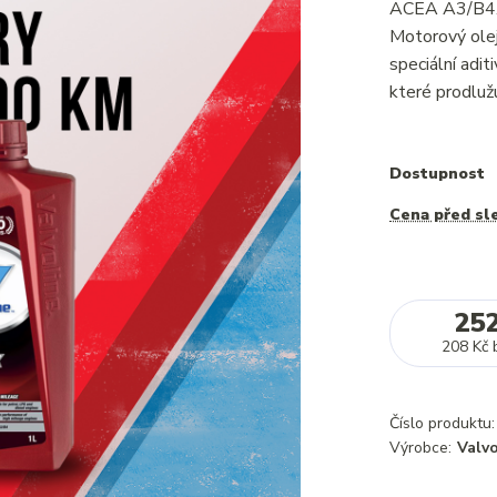
ACEA A3/B4. 
Motorový olej
speciální adit
které prodlužu
Dostupnost
Cena před sl
25
208 Kč
Číslo produktu:
Výrobce:
Valvo