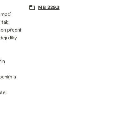
MB 229.3
omocí
í tak
len přední
eji díky
nin
ebením a
lej.