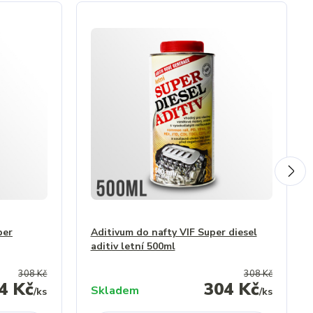
per
Aditivum do nafty VIF Super diesel
aditiv letní 500ml
308 Kč
308 Kč
4 Kč
304 Kč
Skladem
/
ks
/
ks