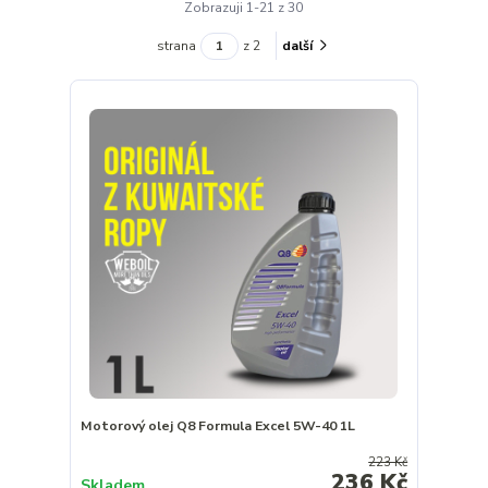
Zobrazuji 1-21 z 30
strana
z 2
další
Motorový olej Q8 Formula Excel 5W-40 1L
223 Kč
236 Kč
Skladem