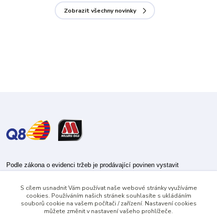
Zobrazit všechny novinky
Podle zákona o evidenci tržeb je prodávající povinen vystavit
kupujícímu účtenku.
S cílem usnadnit Vám používat naše webové stránky využíváme
Zároveň je povinen zaevidovat přijatou tržbu u správce daně online; v
cookies. Používáním našich stránek souhlasíte s ukládáním
případě technického výpadku pak nejpozději do 48 hodin.
souborů cookie na vašem počítači / zařízení. Nastavení cookies
můžete změnit v nastavení vašeho prohlížeče.