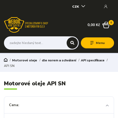
CZK
0
0,00 Kč
Menu
Motorové oleje
dle norem a schválení
API specifikace
API SN
Motorové oleje API SN
Cena: