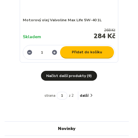
Motorový olej Valvoline Max Life 5W-40 1L
268 Kč
284 Kč
Skladem
Přidat do košíku
Načíst další produkty (9)
strana
z 2
další
Novinky